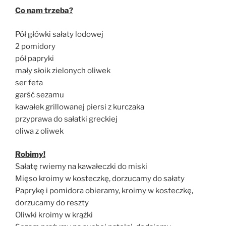
Co nam trzeba?
Pół główki sałaty lodowej
2 pomidory
pół papryki
mały słoik zielonych oliwek
ser feta
garść sezamu
kawałek grillowanej piersi z kurczaka
przyprawa do sałatki greckiej
oliwa z oliwek
Robimy!
Sałatę rwiemy na kawałeczki do miski
Mięso kroimy w kosteczkę, dorzucamy do sałaty
Paprykę i pomidora obieramy, kroimy w kosteczkę,
dorzucamy do reszty
Oliwki kroimy w krążki