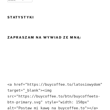
STATYSTYKI
ZAPRASZAM NA WYWIAD ZE MNĄ:
<a href="https://buycoffee.to/latosiowydom" 
target="_blank"><img 
src="https://buycoffee.to/btn/buycoffeeto-
btn-primary.svg" style="width: 150px" 
alt="Postaw mi kawę na buycoffee.to"></a>