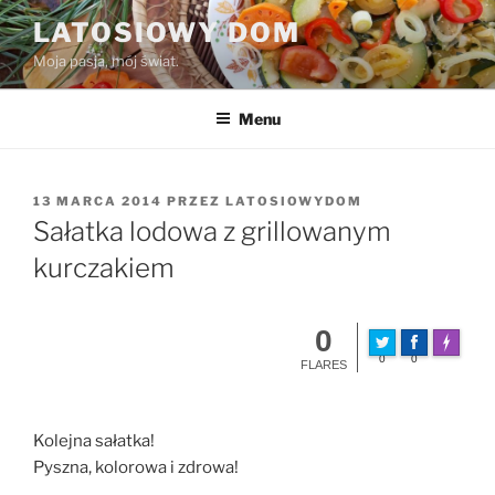
Przejdź
LATOSIOWY DOM
do
Moja pasja, mój świat.
treści
Menu
OPUBLIKOWANE
13 MARCA 2014
PRZEZ
LATOSIOWYDOM
W
Sałatka lodowa z grillowanym
kurczakiem
0
Made wit
0
0
FLARES
Kolejna sałatka!
Pyszna, kolorowa i zdrowa!