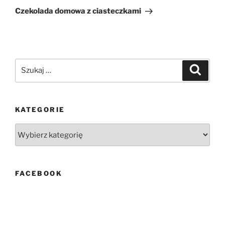
wpis
Czekolada domowa z ciasteczkami
Szukaj:
Szukaj
KATEGORIE
Kategorie
FACEBOOK