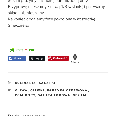
Sezam prażymy na suchej patelni, dodajemy.
Przyprawę mieszamy z oliwą (1/3 szklanki) i polewamy
składniki, mieszamy.
Na koniec dodajemy fetę pokrojona w kosteczkę.
Smacznego!!!
0
Pinterest
Post 0
Share
0
0
Shares
KATEGORIE
KULINARIA
,
SAŁATKI
TAGI
OLIWA
,
OLIWKI
,
PAPRYKA CZERWONA
,
POMIDORY
,
SAŁATA LODOWA
,
SEZAM