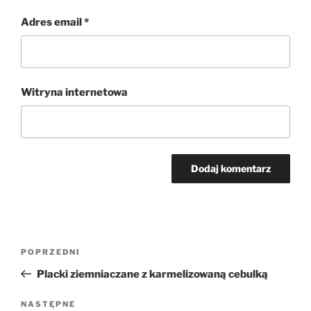
Adres email
*
Witryna internetowa
Nawigacja
Poprzedni
POPRZEDNI
wpisu
wpis
Placki ziemniaczane z karmelizowaną cebulką
Następny
NASTĘPNE