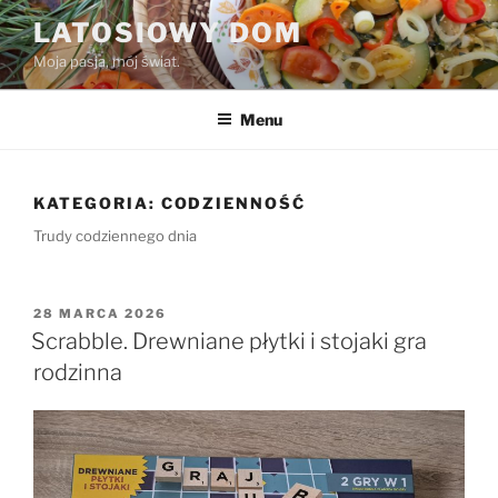
Przejdź
LATOSIOWY DOM
do
Moja pasja, mój świat.
treści
Menu
KATEGORIA:
CODZIENNOŚĆ
Trudy codziennego dnia
OPUBLIKOWANE
28 MARCA 2026
W
Scrabble. Drewniane płytki i stojaki gra
rodzinna