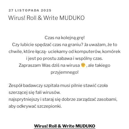
Potter.
Podróż
OPUBLIKOWANE
27 LISTOPADA 2025
W
Harry’ego
Wirus! Roll & Write MUDUKO
i
Rona
w
Czas na kolejną grę!
Latającym
Czy lubicie spędzać czas na graniu? Ja uważam, że to
Fordzie
chwile, które łączą- uciekamy od komputerów, komórek
Anglia
i jest po prostu zabawa i wspólny czas.
76424”
Zapraszam Was dziś na wirusa
, ale takiego
przyjemnego!
Zespół badawczy szpitala musi pilnie stawić czoła
szerzącej się fali wirusów.
najsprytniejszy i staraj się dobrze zarządzać zasobami,
aby odkrywać szczepionki.
Wirus! Roll & Write MUDUKO