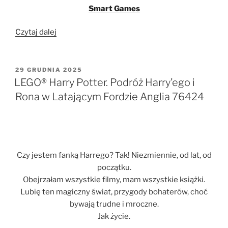
Smart Games
„IQ
Czytaj dalej
Circuit.
Smart
Games.
OPUBLIKOWANE
29 GRUDNIA 2025
W
Gra
LEGO® Harry Potter. Podróż Harry’ego i
logiczna”
Rona w Latającym Fordzie Anglia 76424
Czy jestem fanką Harrego? Tak! Niezmiennie, od lat, od
początku.
Obejrzałam wszystkie filmy, mam wszystkie książki.
Lubię ten magiczny świat, przygody bohaterów, choć
bywają trudne i mroczne.
Jak życie.