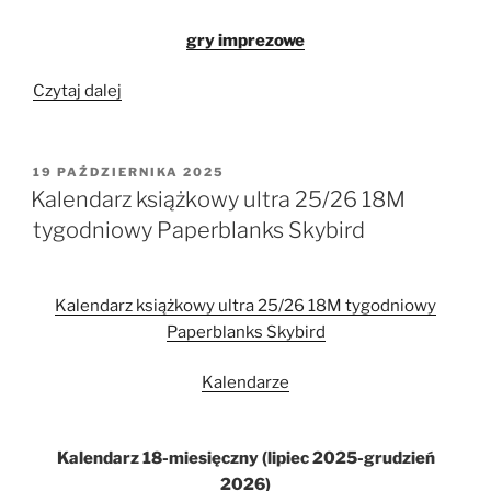
gry imprezowe
„Wirus!
Czytaj dalej
Roll
&
Write
OPUBLIKOWANE
19 PAŹDZIERNIKA 2025
W
MUDUKO”
Kalendarz książkowy ultra 25/26 18M
tygodniowy Paperblanks Skybird
Kalendarz książkowy ultra 25/26 18M tygodniowy
Paperblanks Skybird
Kalendarze
Kalendarz 18-miesięczny (lipiec 2025-grudzień
2026)