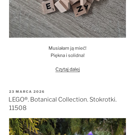
Musiałam ją mieć!
Piękna i solidna!
„Scrabble.
Czytaj dalej
Drewniane
płytki
i
OPUBLIKOWANE
23 MARCA 2026
W
stojaki
LEGO®. Botanical Collection. Stokrotki.
gra
11508
rodzinna”