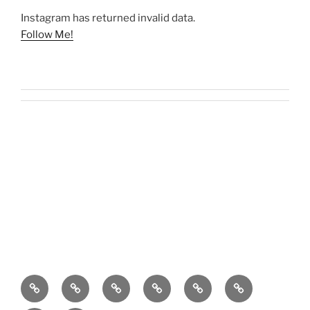
Instagram has returned invalid data.
Follow Me!
O
Kontakt
Kulinaria
Latosiowa
Zdrowie
Codzienność
mnie
czyta