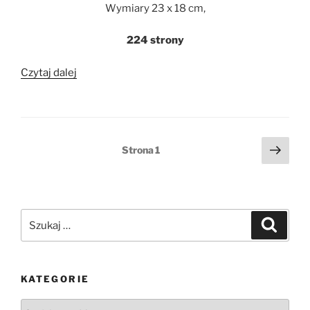
Wymiary 23 x 18 cm,
224 strony
„Kalendarz
Czytaj dalej
książkowy
ultra
25/26
18M
Stronicowanie
Nast
Strona
1
tygodniowy
stro
wpisów
Paperblanks
Skybird”
Szukaj:
Szukaj
KATEGORIE
Kategorie