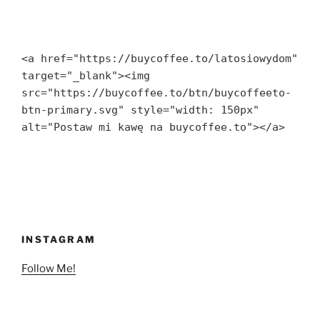
<a href="https://buycoffee.to/latosiowydom" 
target="_blank"><img 
src="https://buycoffee.to/btn/buycoffeeto-
btn-primary.svg" style="width: 150px" 
alt="Postaw mi kawę na buycoffee.to"></a>
INSTAGRAM
Follow Me!