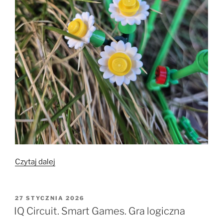
„LEGO®.
Czytaj dalej
Botanical
Collection.
Stokrotki.
OPUBLIKOWANE
27 STYCZNIA 2026
W
11508”
IQ Circuit. Smart Games. Gra logiczna