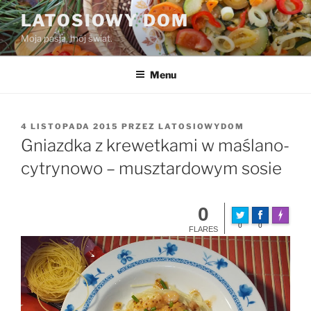
Przejdź
LATOSIOWY DOM
do
Moja pasja, mój świat.
treści
Menu
OPUBLIKOWANE
4 LISTOPADA 2015
PRZEZ
LATOSIOWYDOM
W
Gniazdka z krewetkami w maślano-
cytrynowo – musztardowym sosie
0
Made wit
0
0
FLARES