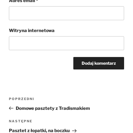
Adres email
*
Witryna internetowa
Nawigacja
Poprzedni
POPRZEDNI
wpisu
wpis
Domowe pasztety z Tradismakiem
Następny
NASTĘPNE
wpis
Pasztet z łopatki, na boczku