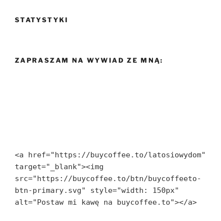
STATYSTYKI
ZAPRASZAM NA WYWIAD ZE MNĄ:
<a href="https://buycoffee.to/latosiowydom" 
target="_blank"><img 
src="https://buycoffee.to/btn/buycoffeeto-
btn-primary.svg" style="width: 150px" 
alt="Postaw mi kawę na buycoffee.to"></a>