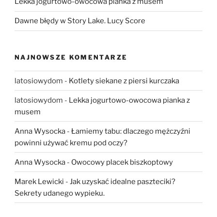
Lekka jogurtowo-owocowa pianka z musem
Dawne błędy w Story Lake. Lucy Score
NAJNOWSZE KOMENTARZE
latosiowydom
-
Kotlety siekane z piersi kurczaka
latosiowydom
-
Lekka jogurtowo-owocowa pianka z
musem
Anna Wysocka
-
Łamiemy tabu: dlaczego mężczyźni
powinni używać kremu pod oczy?
Anna Wysocka
-
Owocowy placek biszkoptowy
Marek Lewicki
-
Jak uzyskać idealne paszteciki?
Sekrety udanego wypieku.