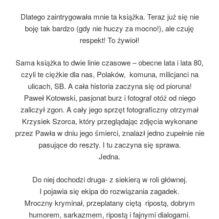
Dlatego zaintrygowała mnie ta książka. Teraz już się nie
boję tak bardzo (gdy nie huczy za mocno!), ale czuję
respekt! To żywioł!
Sama książka to dwie linie czasowe – obecne lata i lata 80,
czyli te ciężkie dla nas, Polaków, komuna, milicjanci na
ulicach, SB. A cała historia zaczyna się od pioruna!
Paweł Kotowski, pasjonat burz i fotograf otóż od niego
zaliczył zgon. A cały jego sprzęt fotograficzny otrzymał
Krzysiek Szorca, który przeglądając zdjęcia wykonane
przez Pawła w dniu jego śmierci, znalazł jedno zupełnie nie
pasujące do reszty. I tu zaczyna się sprawa.
Jedna.
Do niej dochodzi druga- z siekierą w roli głównej.
I pojawia się ekipa do rozwiązania zagadek.
Mroczny kryminał, przeplatany ciętą ripostą, dobrym
humorem, sarkazmem, ripostą i fajnymi dialogami.