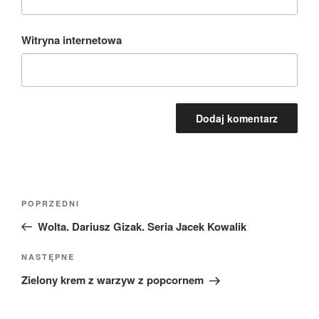
Witryna internetowa
Nawigacja
Poprzedni
POPRZEDNI
wpisu
wpis
Wolta. Dariusz Gizak. Seria Jacek Kowalik
Następny
NASTĘPNE
wpis
Zielony krem z warzyw z popcornem