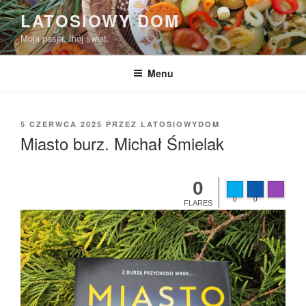
Przejdź
LATOSIOWY DOM
do
Moja pasja, mój świat.
treści
Menu
OPUBLIKOWANE
5 CZERWCA 2025
PRZEZ
LATOSIOWYDOM
W
Miasto burz. Michał Śmielak
0
Made wit
0
0
FLARES