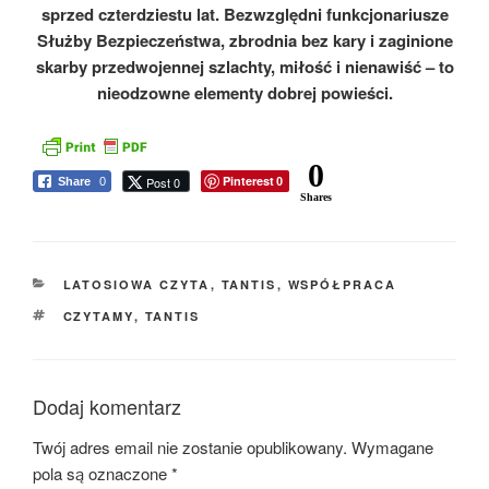
sprzed czterdziestu lat. Bezwzględni funkcjonariusze
Służby Bezpieczeństwa, zbrodnia bez kary i zaginione
skarby przedwojennej szlachty, miłość i nienawiść – to
nieodzowne elementy dobrej powieści.
0
Pinterest
Post 0
Share
0
0
Shares
KATEGORIE
LATOSIOWA CZYTA
,
TANTIS
,
WSPÓŁPRACA
TAGI
CZYTAMY
,
TANTIS
Dodaj komentarz
Twój adres email nie zostanie opublikowany.
Wymagane
pola są oznaczone
*