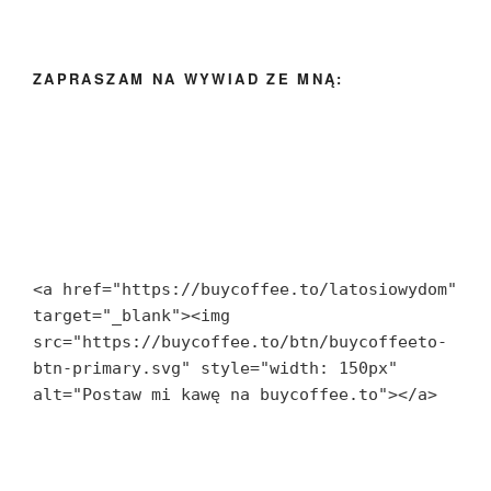
ZAPRASZAM NA WYWIAD ZE MNĄ:
<a href="https://buycoffee.to/latosiowydom" 
target="_blank"><img 
src="https://buycoffee.to/btn/buycoffeeto-
btn-primary.svg" style="width: 150px" 
alt="Postaw mi kawę na buycoffee.to"></a>