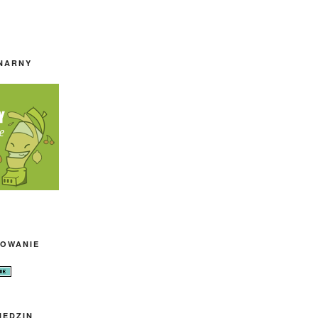
INARNY
OWANIE
IEDZIN