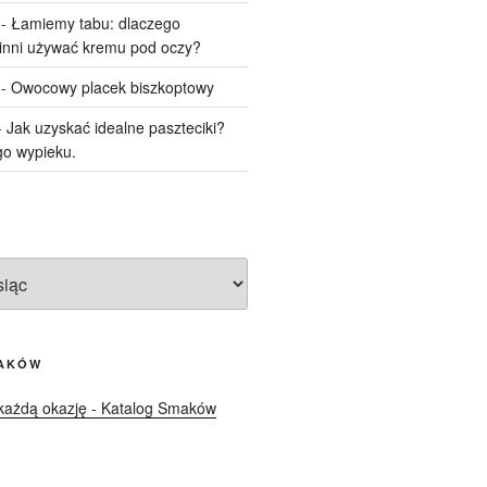
-
Łamiemy tabu: dlaczego
inni używać kremu pod oczy?
-
Owocowy placek biszkoptowy
-
Jak uzyskać idealne paszteciki?
o wypieku.
AKÓW