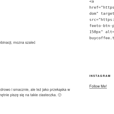
<a 
href="http
dom" target
src="https
feeto-btn-p
150px" alt=
buycoffee.
binacji, mozna szaleć
INSTAGRAM
Follow Me!
drowo i smacznie, ale też jako przekąska w
ętnie piszę się na takie ciasteczka. 🙂