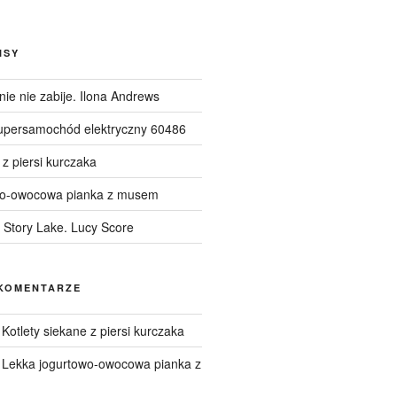
ISY
ie nie zabije. Ilona Andrews
upersamochód elektryczny 60486
 z piersi kurczaka
wo-owocowa pianka z musem
Story Lake. Lucy Score
KOMENTARZE
-
Kotlety siekane z piersi kurczaka
-
Lekka jogurtowo-owocowa pianka z