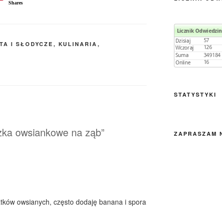
Shares
TA I SŁODYCZE
,
KULINARIA
,
STATYSTYKI
czka owsiankowe na ząb”
ZAPRASZAM 
atków owsianych, często dodaję banana i spora