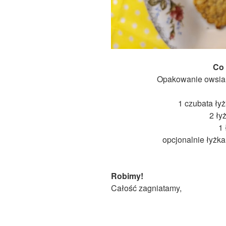
Co 
Opakowanie owsian
1 czubata ły
2 ły
1 
opcjonalnie łyżka
Robimy!
Całość zagniatamy,