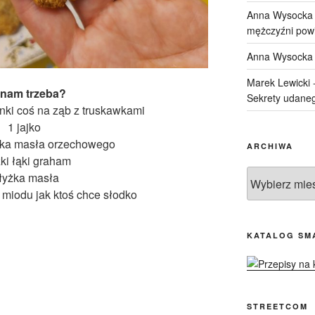
Anna Wysocka
mężczyźni pow
Anna Wysocka
Marek Lewicki
nam trzeba?
Sekrety udaneg
ki coś na ząb z truskawkami
1 jajko
żka masła orzechowego
ARCHIWA
żki łąki graham
Archiwa
łyżka masła
 miodu jak ktoś chce słodko
KATALOG SM
STREETCOM