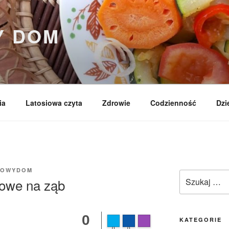
Y DOM
ia
Latosiowa czyta
Zdrowie
Codzienność
Dzie
IOWYDOM
Szukaj:
kowe na ząb
0
KATEGORIE
FLARE
Made with
0
0