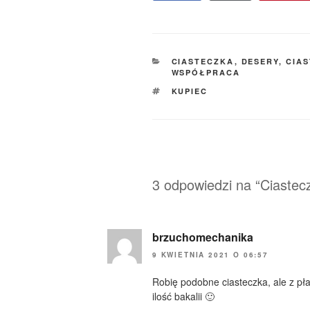
KATEGORIE
CIASTECZKA
,
DESERY, CIAS
WSPÓŁPRACA
TAGI
KUPIEC
3 odpowiedzi na “Ciaste
brzuchomechanika
9 KWIETNIA 2021 O 06:57
Robię podobne ciasteczka, ale z pł
ilość bakalii 🙂