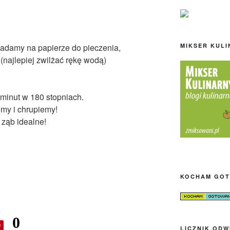
ładamy na papierze do pieczenia,
MIKSER KUL
(najlepiej zwilżać rękę wodą)
minut w 180 stopniach.
imy i chrupiemy!
 ząb idealne!
KOCHAM GOT
0
0
LICZNIK ODW