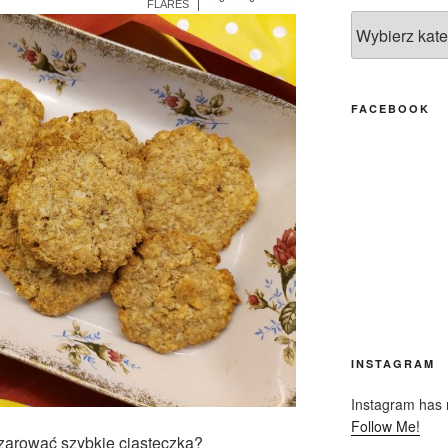
More Info
FLARES
Kategorie
FACEBOOK
INSTAGRAM
Instagram has r
Follow Me!
zarować szybkie ciasteczka?