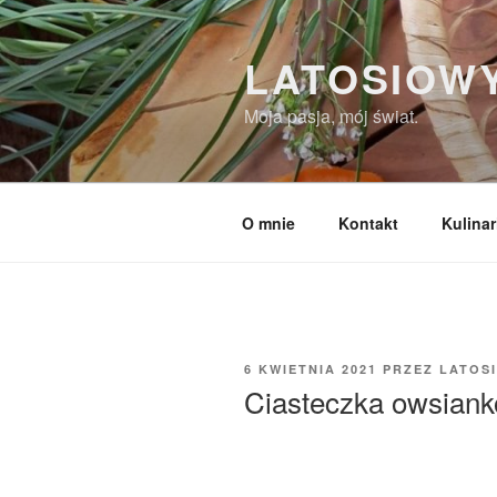
Przejdź
do
LATOSIOW
treści
Moja pasja, mój świat.
O mnie
Kontakt
Kulinar
Made with
FLARE
OPUBLIKOWANE
6 KWIETNIA 2021
PRZEZ
LATOS
More Info
W
Ciasteczka owsian