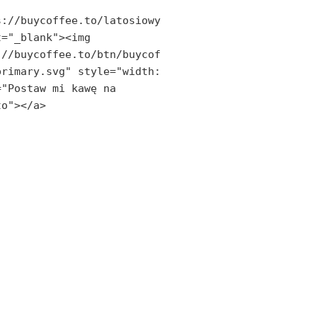
s://buycoffee.to/latosiowy
="_blank"><img 
://buycoffee.to/btn/buycof
rimary.svg" style="width: 
"Postaw mi kawę na 
to"></a>