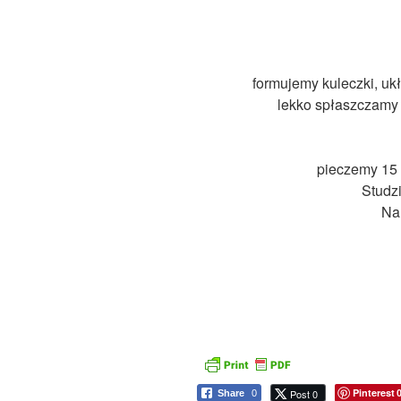
formujemy kuleczki, uk
lekko spłaszczamy 
pieczemy 15 
Studz
Na
Pinterest
Post 0
Share
0