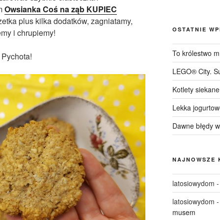
am
Owsianka Coś na ząb KUPIEC
etka plus kilka dodatków, zagniatamy,
OSTATNIE WP
emy i chrupiemy!
To królestwo mn
Pychota!
LEGO® City. S
Kotlety siekane
Lekka jogurto
Dawne błędy w 
NAJNOWSZE 
latosiowydom
latosiowydom
musem