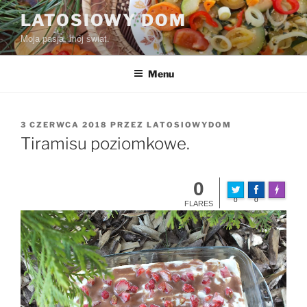
Przejdź
LATOSIOWY DOM
do
Moja pasja, mój świat.
treści
Menu
OPUBLIKOWANE
3 CZERWCA 2018
PRZEZ
LATOSIOWYDOM
W
Tiramisu poziomkowe.
0
Made wit
0
0
FLARES