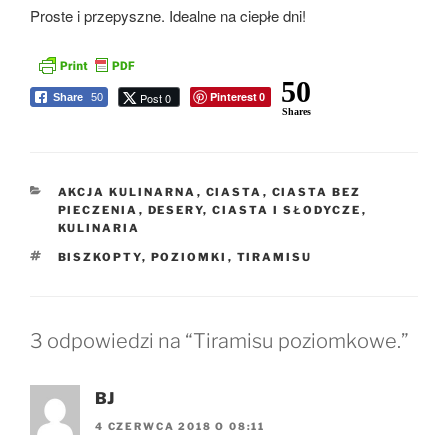
Proste i przepyszne. Idealne na ciepłe dni!
50
Pinterest
Post 0
Share
50
0
Shares
KATEGORIE
AKCJA KULINARNA
,
CIASTA
,
CIASTA BEZ
PIECZENIA
,
DESERY, CIASTA I SŁODYCZE
,
KULINARIA
TAGI
BISZKOPTY
,
POZIOMKI
,
TIRAMISU
3 odpowiedzi na “Tiramisu poziomkowe.”
BJ
4 CZERWCA 2018 O 08:11