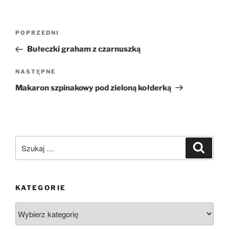
Nawigacja
Poprzedni
POPRZEDNI
wpisu
wpis
Bułeczki graham z czarnuszką
Następny
NASTĘPNE
wpis
Makaron szpinakowy pod zieloną kołderką
Szukaj:
Szukaj
KATEGORIE
Kategorie