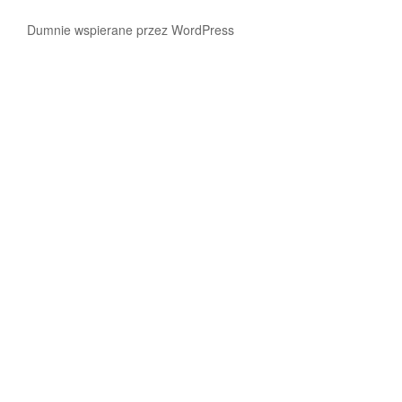
ich
Dumnie wspierane przez WordPress
świat