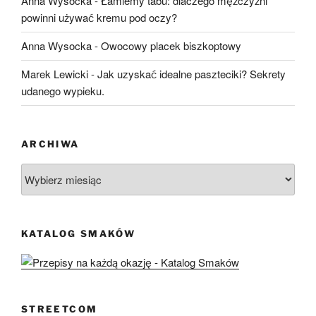
Anna Wysocka
-
Łamiemy tabu: dlaczego mężczyźni
powinni używać kremu pod oczy?
Anna Wysocka
-
Owocowy placek biszkoptowy
Marek Lewicki
-
Jak uzyskać idealne paszteciki? Sekrety
udanego wypieku.
ARCHIWA
Archiwa
KATALOG SMAKÓW
STREETCOM