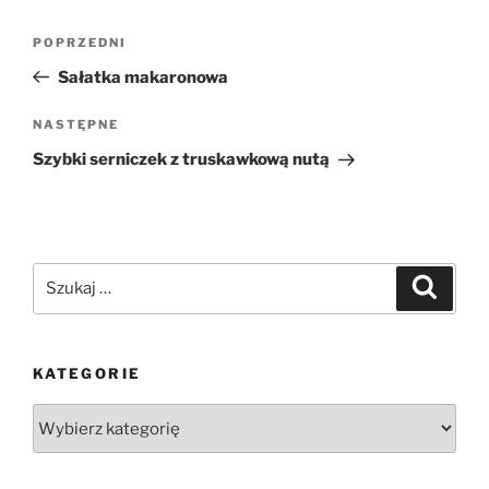
Nawigacja
Poprzedni
POPRZEDNI
wpisu
wpis
Sałatka makaronowa
Następny
NASTĘPNE
wpis
Szybki serniczek z truskawkową nutą
Szukaj:
Szukaj
KATEGORIE
Kategorie