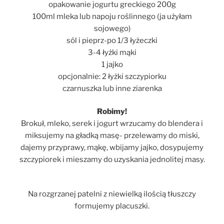
opakowanie jogurtu greckiego 200g
100ml mleka lub napoju roślinnego (ja użyłam
sojowego)
sól i pieprz-po 1/3 łyżeczki
3-4 łyżki mąki
1 jajko
opcjonalnie: 2 łyżki szczypiorku
czarnuszka lub inne ziarenka
Robimy!
Brokuł, mleko, serek i jogurt wrzucamy do blendera i
miksujemy na gładką masę- przelewamy do miski,
dajemy przyprawy, mąkę, wbijamy jajko, dosypujemy
szczypiorek i mieszamy do uzyskania jednolitej masy.
Na rozgrzanej patelni z niewielką ilością tłuszczy
formujemy placuszki.