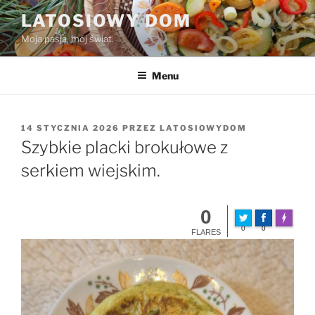
Przejdź
LATOSIOWY DOM
do
Moja pasja, mój świat.
treści
Menu
OPUBLIKOWANE
14 STYCZNIA 2026
PRZEZ
LATOSIOWYDOM
W
Szybkie placki brokułowe z
serkiem wiejskim.
0
Made wit
0
0
FLARES