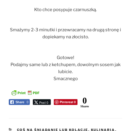
Kto chce posypuje czarnuszką.
Smażymy 2-3 minutki i przewracamy na drugą stronę i
dopiekamy na złocisto.
Gotowe!
Podajmy same lub z ketchupem, dowolnym sosem jak
lubicie.
Smacznego
0
Pinterest
Post 0
Share
0
0
Shares
KATEGORIE
COŚ NA ŚNIADANIE LUB KOLACJĘ
,
KULINARIA
,