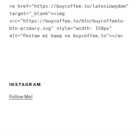
<a href="https://buycoffee.to/latosiowydom" 
target="_blank"><img 
src="https://buycoffee.to/btn/buycoffeeto-
btn-primary.svg" style="width: 150px" 
alt="Postaw mi kawę na buycoffee.to"></a>
INSTAGRAM
Follow Me!