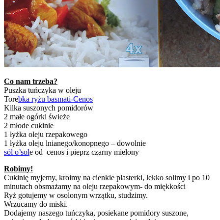
Co nam trzeba?
Puszka tuńczyka w oleju
Tore
bka ryżu basmati-Cenos
Kilka suszonych pomidorów
2 małe ogórki świeże
2 młode cukinie
1 łyżka oleju rzepakowego
1 łyżka oleju lnianego/konopnego – dowolnie
sól o’sol
e od cenos i pieprz czarny mielony
Robimy!
Cukinię myjemy, kroimy na cienkie plasterki, lekko solimy i po 10
minutach obsmażamy na oleju rzepakowym- do miękkości
Ryż gotujemy w osolonym wrzątku, studzimy.
Wrzucamy do miski.
Dodajemy naszego tuńczyka, posiekane pomidory suszone,