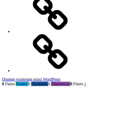
i
ich
świat
Kącik
radości
Dumnie wspierane przez WordPress
0
Flares
Twitter
0
Facebook
0
Filament.io
0
Flares
×