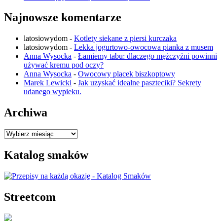
Najnowsze komentarze
latosiowydom
-
Kotlety siekane z piersi kurczaka
latosiowydom
-
Lekka jogurtowo-owocowa pianka z musem
Anna Wysocka
-
Łamiemy tabu: dlaczego mężczyźni powinni
używać kremu pod oczy?
Anna Wysocka
-
Owocowy placek biszkoptowy
Marek Lewicki
-
Jak uzyskać idealne paszteciki? Sekrety
udanego wypieku.
Archiwa
Archiwa
Katalog smaków
Streetcom