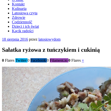
Kontakt
Kulinaria
Latosiowa czyta
Zdrowie
Codzienność
Dzieci i ich świat
Kącik radości
Opublikowane
18 sierpnia 2016
przez
latosiowydom
w
Sałatka ryżowa z tuńczykiem i cukinią
0
Flares
Twitter
0
Facebook
0
Filament.io
0
Flares
×