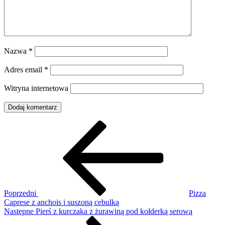
Nazwa
*
Adres email
*
Witryna internetowa
Nawigacja
Poprzedni
wpis
wpisu
Poprzedni
Pizza
Caprese z anchois i suszoną cebulką
Następny
Następne
Pierś z kurczaka z żurawiną pod kołderką serową
wpis