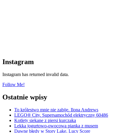
Instagram
Instagram has returned invalid data.
Follow Me!
Ostatnie wpisy
To królestwo mnie nie zabije. Ilona Andrews
LEGO® City. Supersamochód elektryczny 60486
Kotlety siekane z piersi kurczaka
Lekka jogurtowo-owocowa pianka z musem
Dawne błędy w Story Lake. Lucy Score