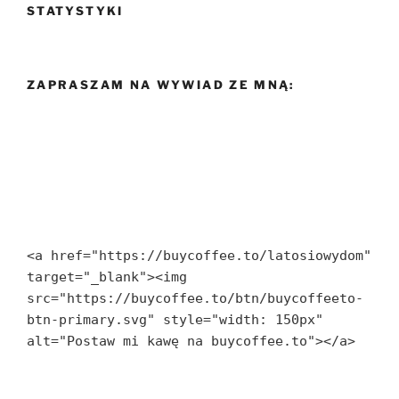
STATYSTYKI
ZAPRASZAM NA WYWIAD ZE MNĄ:
<a href="https://buycoffee.to/latosiowydom" 
target="_blank"><img 
src="https://buycoffee.to/btn/buycoffeeto-
btn-primary.svg" style="width: 150px" 
alt="Postaw mi kawę na buycoffee.to"></a>