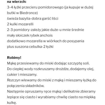
na wierzch:
3-4 łyżki przecieru pomidorowego (ja kupuje w dużej
butki w Biedronce)
świeża bazylia-dobra garść liści
2 kulki mozarelli
2-3 pomidory-zależy jakie duże-u mnie średnie
mały słoiczek rybek anchois
dodatkowo mozarella w wiórkach do posypania
plus suszona cebulka-2 łyżki
Robimy!
Mąkę przesiewamy do miski dodając szczyptę soli.
Do ciepłej wody rozkruszamy drożdże, dodajemy olej,
cukier i mieszamy.
Rozczyn wlewamy do miski z mąką i mieszamy łyżką do
połączenia składników.
Następnie opruszamy ręce mąką i delikatnie zbieramy
lepiące się ciasto i wyrabiamy chwilę ciasto na miękką
kulkę.