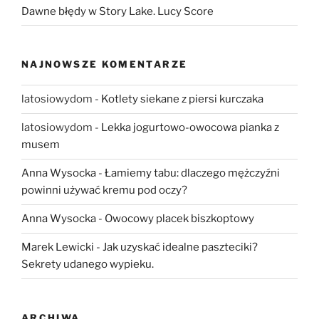
Dawne błędy w Story Lake. Lucy Score
NAJNOWSZE KOMENTARZE
latosiowydom
-
Kotlety siekane z piersi kurczaka
latosiowydom
-
Lekka jogurtowo-owocowa pianka z
musem
Anna Wysocka
-
Łamiemy tabu: dlaczego mężczyźni
powinni używać kremu pod oczy?
Anna Wysocka
-
Owocowy placek biszkoptowy
Marek Lewicki
-
Jak uzyskać idealne paszteciki?
Sekrety udanego wypieku.
ARCHIWA