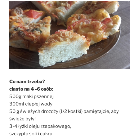
Co nam trzeba?
ciasto na 4 -6 osób:
500g maki pszennej
300ml ciepłej wody
50 g świeżych drożdży (1/2 kostki) pamiętajcie, aby
świeże były!
3-4 łyżki oleju rzepakowego,
szczypta soli i cukru