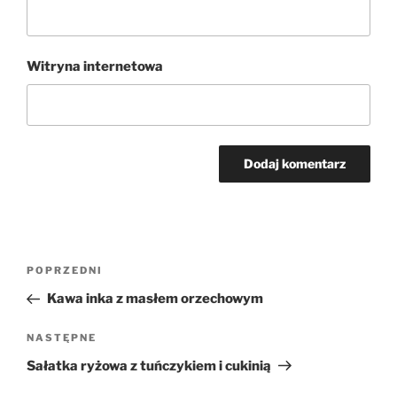
Witryna internetowa
Nawigacja
Poprzedni
POPRZEDNI
wpisu
wpis
Kawa inka z masłem orzechowym
Następny
NASTĘPNE
wpis
Sałatka ryżowa z tuńczykiem i cukinią