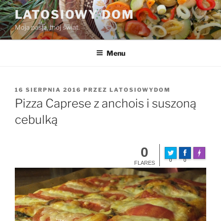
Przejdź
LATOSIOWY DOM
do
Moja pasja, mój świat.
treści
Menu
OPUBLIKOWANE
16 SIERPNIA 2016
PRZEZ
LATOSIOWYDOM
W
Pizza Caprese z anchois i suszoną
cebulką
0
Made wit
0
0
FLARES