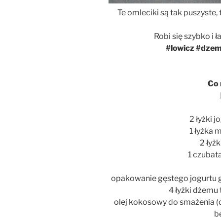
Te omleciki są tak puszyste, 
Robi się szybko i 
#lowicz #dzem
Co 
2 łyżki 
1 łyżka 
2 łyż
1 czubat
opakowanie gęstego jogurtu g
4 łyżki dżem
olej kokosowy do smażenia (c
b