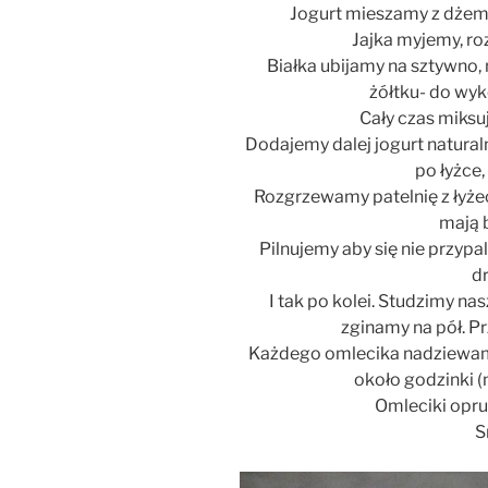
Jogurt mieszamy z dżem
Jajka myjemy, ro
Białka ubijamy na sztywno,
żółtku- do wyk
Cały czas miksu
Dodajemy dalej jogurt natural
po łyżce,
Rozgrzewamy patelnię z łyżec
mają 
Pilnujemy aby się nie przypal
d
I tak po kolei. Studzimy na
zginamy na pół. P
Każdego omlecika nadziewam
około godzinki 
Omleciki opr
S