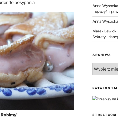
uder do posypania
Anna Wysock
mężczyźni pow
Anna Wysock
Marek Lewicki
Sekrety udane
ARCHIWA
Archiwa
KATALOG S
Robimy!
STREETCOM