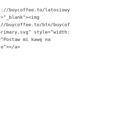
s://buycoffee.to/latosiowy
="_blank"><img 
://buycoffee.to/btn/buycof
rimary.svg" style="width: 
"Postaw mi kawę na 
to"></a>