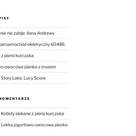
PISY
ie nie zabije. Ilona Andrews
upersamochód elektryczny 60486
 z piersi kurczaka
wo-owocowa pianka z musem
Story Lake. Lucy Score
 KOMENTARZE
-
Kotlety siekane z piersi kurczaka
-
Lekka jogurtowo-owocowa pianka