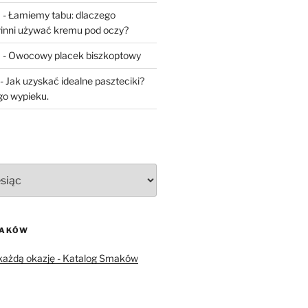
a
-
Łamiemy tabu: dlaczego
inni używać kremu pod oczy?
a
-
Owocowy placek biszkoptowy
-
Jak uzyskać idealne paszteciki?
go wypieku.
MAKÓW