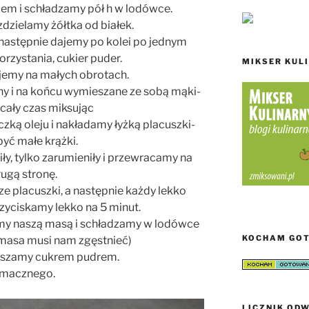
em i schładzamy pół h w lodówce.
zdzielamy żółtka od białek.
 następnie dajemy po kolei po jednym
orzystania, cukier puder.
MIKSER KUL
jemy na małych obrotach.
ny i na końcu wymieszane ze sobą mąki-
 cały czas miksując
zką oleju i nakładamy łyżką placuszki-
być małe krążki.
iły, tylko zarumieniły i przewracamy na
rugą stronę.
sze placuszki, a następnie każdy lekko
rzyciskamy lekko na 5 minut.
y naszą masą i schładzamy w lodówce
KOCHAM GO
(masa musi nam zgęstnieć)
uszamy cukrem pudrem.
macznego.
LICZNIK ODW