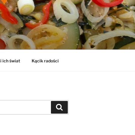
i ich świat
Kącik radości
Szukaj