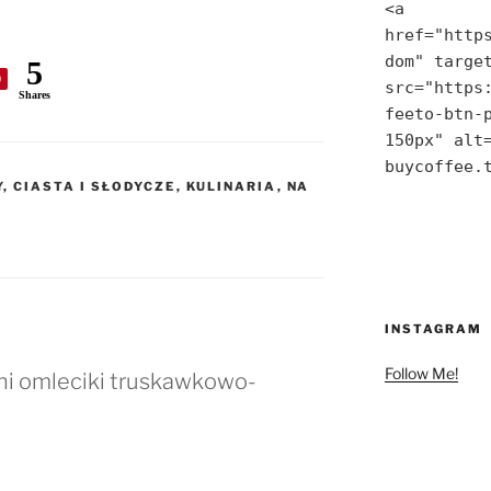
<a 
href="http
dom" target
5
0
src="https
Shares
feeto-btn-p
150px" alt=
buycoffee.
, CIASTA I SŁODYCZE
,
KULINARIA
,
NA
INSTAGRAM
Follow Me!
ni omleciki truskawkowo-