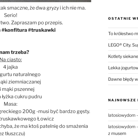
tak smaczne, że dwa gryzy i ich nie ma.
Serio!
OSTATNIE W
łatwo. Zapraszam po przepis.
 #konfitura #truskawki
To królestwo mn
LEGO® City. S
nam trzeba?
Kotlety siekane
Na ciasto:
4 jajka
Lekka jogurto
jogurtu naturalnego
Dawne błędy w 
mąki ziemniaczanej
ki mąki pszennej
a łyżka cukru pudru
NAJNOWSZE
Masa:
reckiego 200g -musi być bardzo gęsty.
latosiowydom
u truskawkowego Łowicz
hyba, że ma ktoś patelnię do smażenia
latosiowydom
ez tłuszczu)
z musem