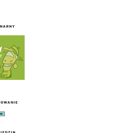
INARNY
TOWANIE
IEDZIN