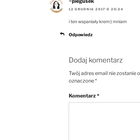
~piegusek
12 GRUDNIA 2017 O 20:24
i ten wspaniały krem:) mniam
Odpowiedz
Dodaj komentarz
Twój adres email nie zostanie 
oznaczone
*
Komentarz
*