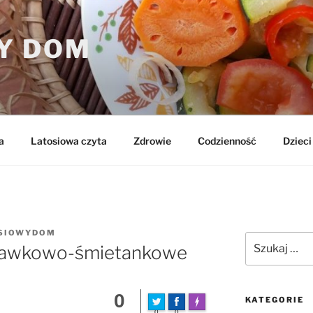
Y DOM
a
Latosiowa czyta
Zdrowie
Codzienność
Dzieci 
SIOWYDOM
Szukaj:
skawkowo-śmietankowe
0
KATEGORIE
FLARE
Made with
0
0