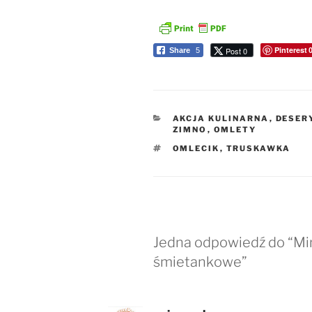
Pinterest
Post 0
Share
5
KATEGORIE
AKCJA KULINARNA
,
DESERY
ZIMNO
,
OMLETY
TAGI
OMLECIK
,
TRUSKAWKA
Jedna odpowiedź do “Mi
śmietankowe”