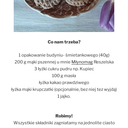
Co nam trzeba?
1 opakowanie budyniu- śmietankowego (40g)
200 g mąki pszennej u mnie
Młynomag
Reszelska
3 łyżki cukru pudru np. Kupiec
100 g masła
łyżka kakao prawdziwego
łyżka mąki krupczatki (opcjonalnie, bez niej tez wyjdą)
1 jajko.
Robimy!
Wszystkie składniki zagniatamy na jednolite ciasto