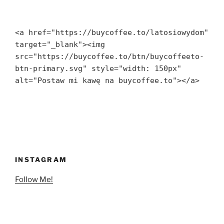
<a href="https://buycoffee.to/latosiowydom" 
target="_blank"><img 
src="https://buycoffee.to/btn/buycoffeeto-
btn-primary.svg" style="width: 150px" 
alt="Postaw mi kawę na buycoffee.to"></a>
INSTAGRAM
Follow Me!