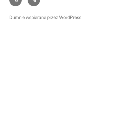
i
radości
ich
Dumnie wspierane przez WordPress
świat