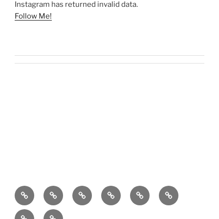
Instagram has returned invalid data.
Follow Me!
O
Kontakt
Kulinaria
Latosiowa
Zdrowie
Codzienność
mnie
czyta
Dzieci
Kącik