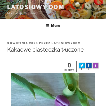
Przejdź
LATOSIOWY DOM
do
Moja pasja, mój świat.
treści
Menu
OPUBLIKOWANE
3 KWIETNIA 2020
PRZEZ
LATOSIOWYDOM
W
Kakaowe ciasteczka tłuczone
0
Made wit
0
0
FLARES