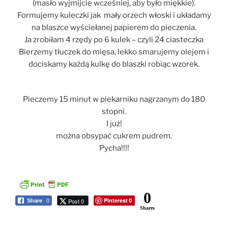
(masło wyjmijcie wcześniej, aby było miękkie).
Formujemy kuleczki jak mały orzech włoski i układamy
na blaszce wyściełanej papierem do pieczenia.
Ja zrobiłam 4 rzędy po 6 kulek – czyli 24 ciasteczka
Bierzemy tłuczek do mięsa, lekko smarujemy olejem i
dociskamy każdą kulkę do blaszki robiąc wzorek.
Pieczemy 15 minut w piekarniku nagrzanym do 180
stopni.
I już!
można obsypać cukrem pudrem.
Pycha!!!!
0
Pinterest
Post 0
Share
0
0
Shares