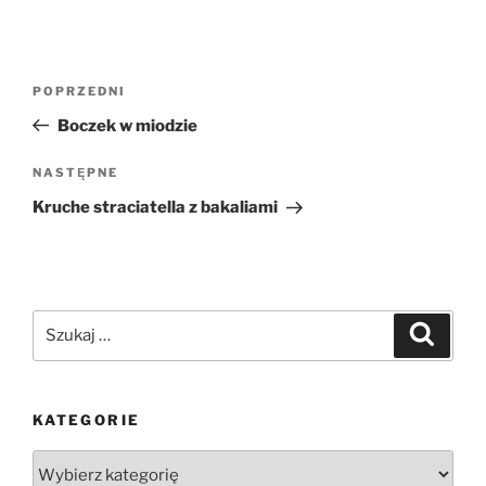
Nawigacja
Poprzedni
POPRZEDNI
wpisu
wpis
Boczek w miodzie
Następny
NASTĘPNE
wpis
Kruche straciatella z bakaliami
Szukaj:
Szukaj
KATEGORIE
Kategorie