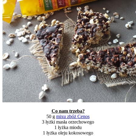
Co nam trzeba?
50 g
mixu zbóż Cenos
3 łyżki masła orzechowego
1 łyżka miodu
1 łyżka oleju kokosowego