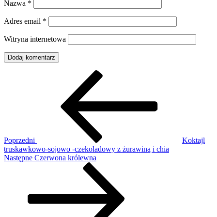
Nazwa
*
Adres email
*
Witryna internetowa
Nawigacja
Poprzedni
wpis
wpisu
Poprzedni
Koktajl
truskawkowo-sojowo -czekoladowy z żurawiną i chia
Następny
Następne
Czerwona królewna
wpis