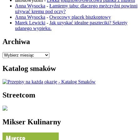
latosiowydom
-
Lekka jogurtowo-owocowa pianka z musem
Anna Wysocka
-
Łamiemy tabu: dlaczego mężczyźni powinni
używać kremu pod oczy?
Anna Wysocka
-
Owocowy placek biszkoptowy
Marek Lewicki
-
Jak uzyskać idealne paszteciki? Sekrety
udanego wypieku.
Archiwa
Archiwa
Katalog smaków
Streetcom
Mikser Kulinarny