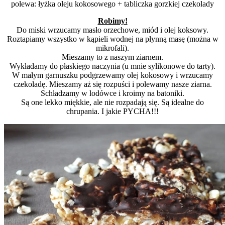
polewa: łyżka oleju kokosowego + tabliczka gorzkiej czekolady
Robimy!
Do miski wrzucamy masło orzechowe, miód i olej koksowy.
Roztapiamy wszystko w kąpieli wodnej na płynną masę (można w
mikrofali).
Mieszamy to z naszym ziarnem.
Wykładamy do płaskiego naczynia (u mnie sylikonowe do tarty).
W małym garnuszku podgrzewamy olej kokosowy i wrzucamy
czekoladę. Mieszamy aż się rozpuści i polewamy nasze ziarna.
Schładzamy w lodówce i kroimy na batoniki.
Są one lekko miękkie, ale nie rozpadają się. Są idealne do
chrupania. I jakie PYCHA!!!