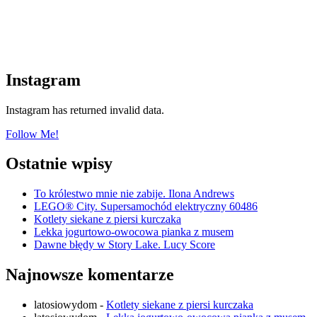
Instagram
Instagram has returned invalid data.
Follow Me!
Ostatnie wpisy
To królestwo mnie nie zabije. Ilona Andrews
LEGO® City. Supersamochód elektryczny 60486
Kotlety siekane z piersi kurczaka
Lekka jogurtowo-owocowa pianka z musem
Dawne błędy w Story Lake. Lucy Score
Najnowsze komentarze
latosiowydom
-
Kotlety siekane z piersi kurczaka