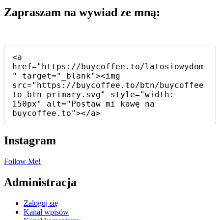
Zapraszam na wywiad ze mną:
<a 
href="https://buycoffee.to/latosiowydom
" target="_blank"><img 
src="https://buycoffee.to/btn/buycoffee
to-btn-primary.svg" style="width: 
150px" alt="Postaw mi kawę na 
buycoffee.to"></a>
Instagram
Follow Me!
Administracja
Zaloguj się
Kanał wpisów