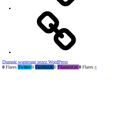
Kącik
radości
Dumnie wspierane przez WordPress
0
Flares
Twitter
0
Facebook
0
Filament.io
0
Flares
×