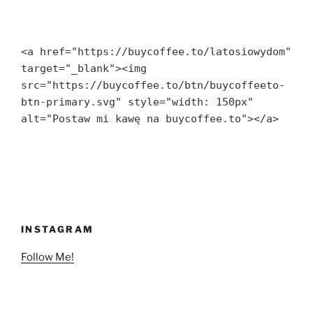
<a href="https://buycoffee.to/latosiowydom" 
target="_blank"><img 
src="https://buycoffee.to/btn/buycoffeeto-
btn-primary.svg" style="width: 150px" 
alt="Postaw mi kawę na buycoffee.to"></a>
INSTAGRAM
Follow Me!