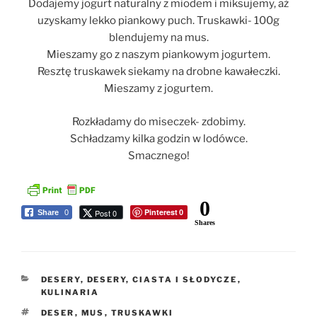
Dodajemy jogurt naturalny z miodem i miksujemy, aż
uzyskamy lekko piankowy puch. Truskawki- 100g
blendujemy na mus.
Mieszamy go z naszym piankowym jogurtem.
Resztę truskawek siekamy na drobne kawałeczki.
Mieszamy z jogurtem.
Rozkładamy do miseczek- zdobimy.
Schładzamy kilka godzin w lodówce.
Smacznego!
0
Pinterest
Post 0
Share
0
0
Shares
KATEGORIE
DESERY
,
DESERY, CIASTA I SŁODYCZE
,
KULINARIA
TAGI
DESER
,
MUS
,
TRUSKAWKI