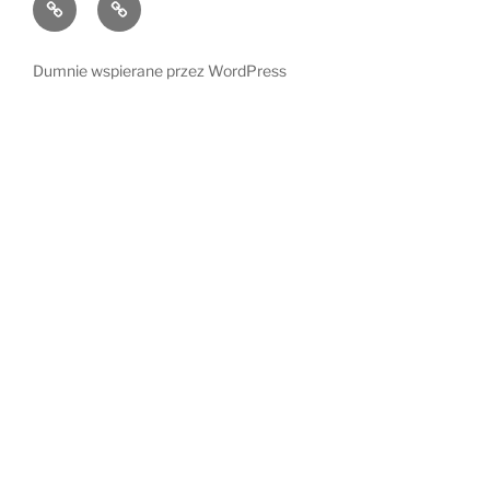
Dzieci
Kącik
i
radości
ich
Dumnie wspierane przez WordPress
świat