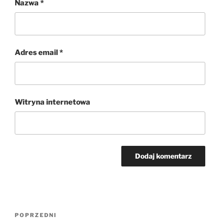
Nazwa
*
Adres email
*
Witryna internetowa
Nawigacja
Poprzedni
POPRZEDNI