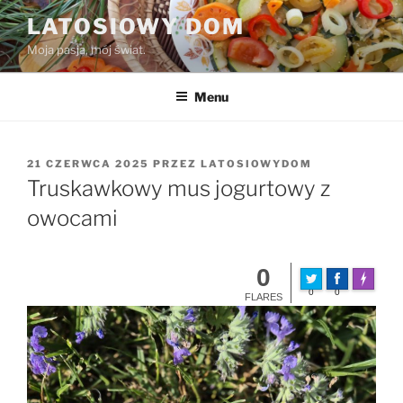
Przejdź
LATOSIOWY DOM
do
Moja pasja, mój świat.
treści
Menu
OPUBLIKOWANE
21 CZERWCA 2025
PRZEZ
LATOSIOWYDOM
W
Truskawkowy mus jogurtowy z
owocami
0
Made wit
0
0
FLARES