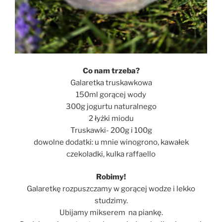
Co nam trzeba?
Galaretka truskawkowa
150ml gorącej wody
300g jogurtu naturalnego
2 łyżki miodu
Truskawki- 200g i 100g
dowolne dodatki: u mnie winogrono, kawałek
czekoladki, kulka raffaello
Robimy!
Galaretkę rozpuszczamy w gorącej wodze i lekko
studzimy.
Ubijamy mikserem na piankę.