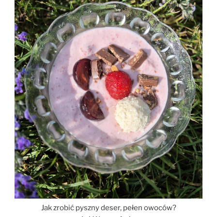
Jak zrobić pyszny deser, pełen owoców?