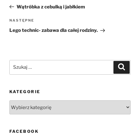
wpisu
wpis
Wątróbka z cebulką i jabłkiem
Następny
NASTĘPNE
wpis
Lego technic- zabawa dla całej rodziny.
Szukaj:
Szukaj
KATEGORIE
Kategorie
FACEBOOK