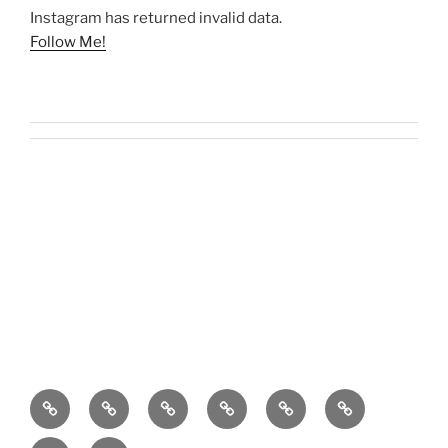
Instagram has returned invalid data.
Follow Me!
O
Kontakt
Kulinaria
Latosiowa
Zdrowie
Codzienność
mnie
czyta