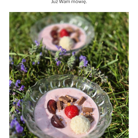
Już Wam mówię.