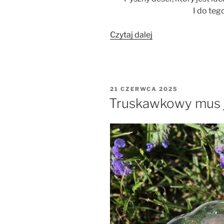
I do teg
„Deser
Czytaj dalej
trójkolorowy
z
owocami”
OPUBLIKOWANE
21 CZERWCA 2025
W
Truskawkowy mus 