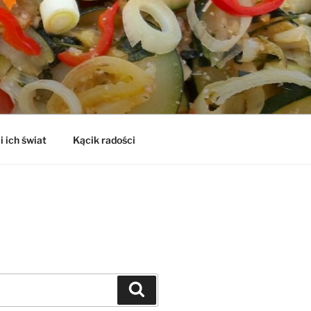
i ich świat
Kącik radości
Szukaj