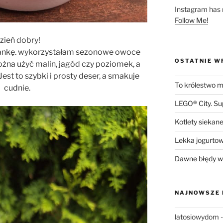
Instagram has r
Follow Me!
zień dobry!
piankę. wykorzystałam sezonowe owoce
OSTATNIE W
można użyć malin, jagód czy poziomek, a
est to szybki i prosty deser, a smakuje
To królestwo mn
cudnie.
LEGO® City. S
Kotlety siekane
Lekka jogurto
Dawne błędy w 
NAJNOWSZE
latosiowydom