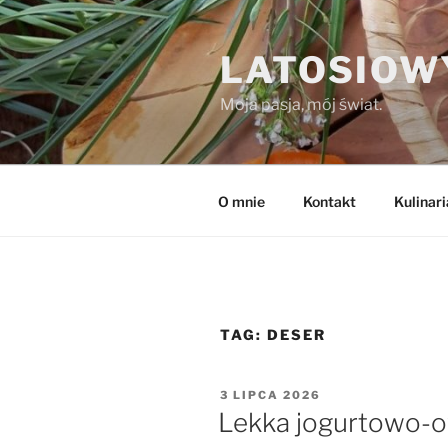
Przejdź
do
LATOSIOW
treści
Moja pasja, mój świat.
O mnie
Kontakt
Kulinari
TAG:
DESER
OPUBLIKOWANE
3 LIPCA 2026
W
Lekka jogurtowo-