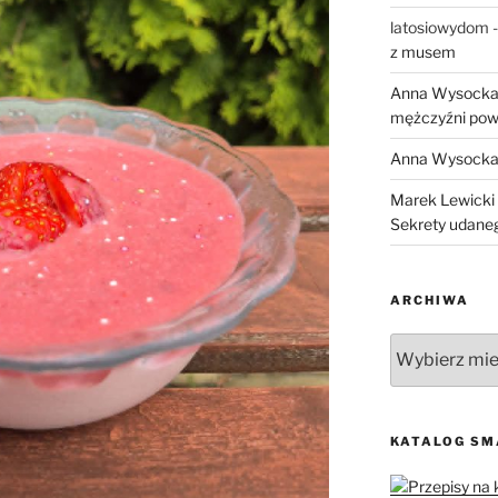
latosiowydom
z musem
Anna Wysock
mężczyźni pow
Anna Wysock
Marek Lewicki
Sekrety udane
ARCHIWA
Archiwa
KATALOG S