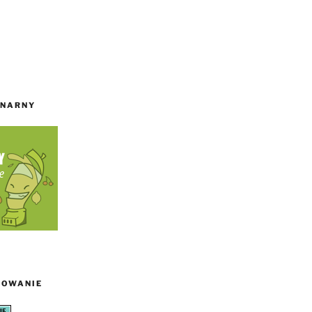
INARNY
TOWANIE