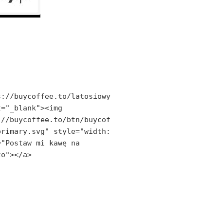
s://buycoffee.to/latosiowy
="_blank"><img 
://buycoffee.to/btn/buycof
rimary.svg" style="width: 
"Postaw mi kawę na 
to"></a>