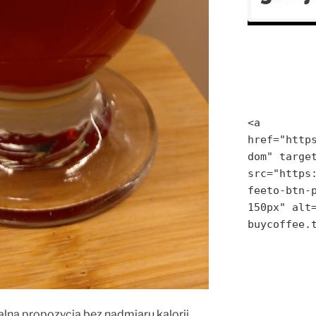
<a 
href="http
dom" target
src="https
feeto-btn-p
150px" alt=
buycoffee.
ealną propozycją bez nadmiaru kalorii