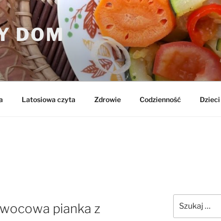
Y DOM
a
Latosiowa czyta
Zdrowie
Codzienność
Dzieci 
Szukaj:
owocowa pianka z