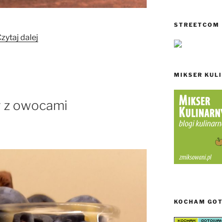
STREETCOM
„Lekka
zytaj dalej
jogurtowo-
owocowa
pianka
MIKSER KUL
z
musem”
y z owocami
KOCHAM GO