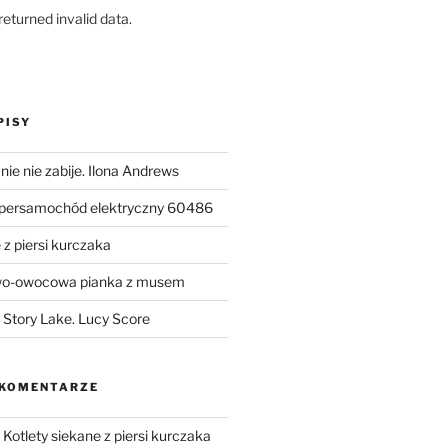
eturned invalid data.
PISY
ie nie zabije. Ilona Andrews
upersamochód elektryczny 60486
 z piersi kurczaka
wo-owocowa pianka z musem
Story Lake. Lucy Score
 KOMENTARZE
-
Kotlety siekane z piersi kurczaka