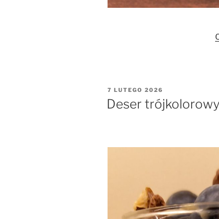
C
OPUBLIKOWANE
7 LUTEGO 2026
W
Deser trójkolorow