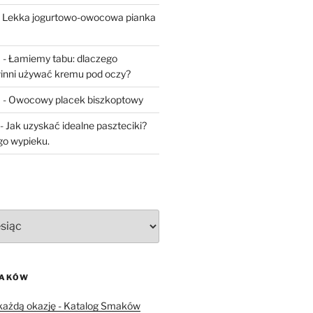
-
Lekka jogurtowo-owocowa pianka
a
-
Łamiemy tabu: dlaczego
inni używać kremu pod oczy?
a
-
Owocowy placek biszkoptowy
-
Jak uzyskać idealne paszteciki?
go wypieku.
MAKÓW