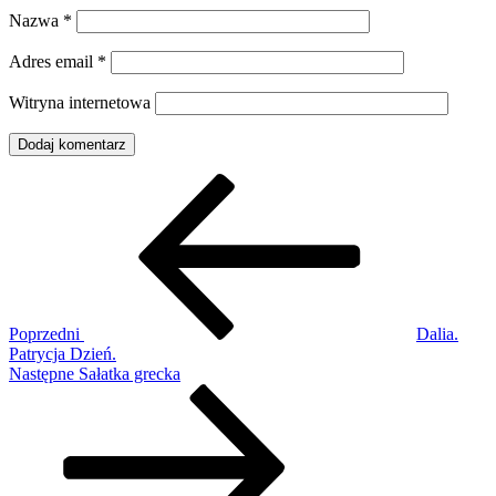
Nazwa
*
Adres email
*
Witryna internetowa
Nawigacja
Poprzedni
wpis
wpisu
Poprzedni
Dalia.
Patrycja Dzień.
Następny
Następne
Sałatka grecka
wpis