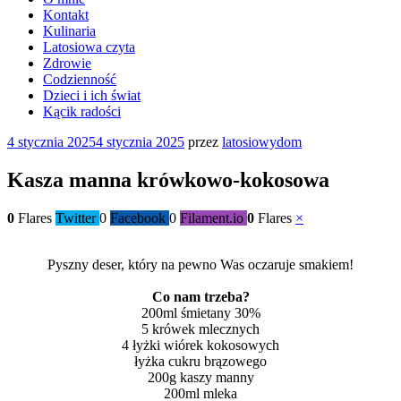
Kontakt
Kulinaria
Latosiowa czyta
Zdrowie
Codzienność
Dzieci i ich świat
Kącik radości
Opublikowane
4 stycznia 2025
4 stycznia 2025
przez
latosiowydom
w
Kasza manna krówkowo-kokosowa
0
Flares
Twitter
0
Facebook
0
Filament.io
0
Flares
×
Pyszny deser, który na pewno Was oczaruje smakiem!
Co nam trzeba?
200ml śmietany 30%
5 krówek mlecznych
4 łyżki wiórek kokosowych
łyżka cukru brązowego
200g kaszy manny
200ml mleka