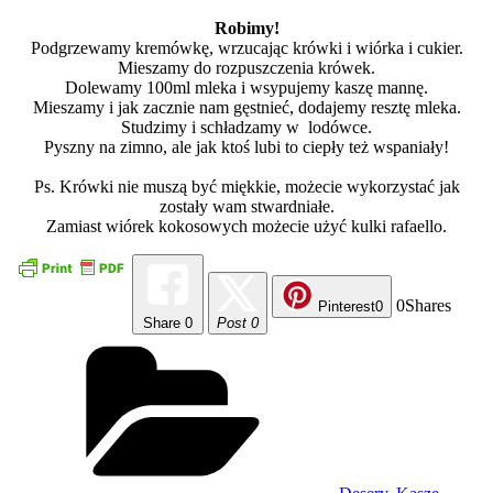
Robimy!
Podgrzewamy kremówkę, wrzucając krówki i wiórka i cukier.
Mieszamy do rozpuszczenia krówek.
Dolewamy 100ml mleka i wsypujemy kaszę mannę.
Mieszamy i jak zacznie nam gęstnieć, dodajemy resztę mleka.
Studzimy i schładzamy w lodówce.
Pyszny na zimno, ale jak ktoś lubi to ciepły też wspaniały!
Ps. Krówki nie muszą być miękkie, możecie wykorzystać jak
zostały wam stwardniałe.
Zamiast wiórek kokosowych możecie użyć kulki rafaello.
0
Shares
Pinterest
0
Share
0
Post 0
Kategorie