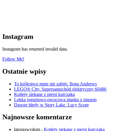
Instagram
Instagram has returned invalid data.
Follow Me!
Ostatnie wpisy
To królestwo mnie nie zabije. Ilona Andrews
LEGO® City. Supersamochód elektryczny 60486
Kotlety siekane z piersi kurczaka
Lekka jogurtowo-owocowa pianka z musem
Dawne błędy w Story Lake. Lucy Score
Najnowsze komentarze
latosiowydom
-
Kotlety siekane z piersi kurczaka