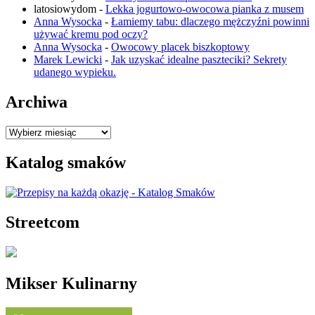
latosiowydom
-
Lekka jogurtowo-owocowa pianka z musem
Anna Wysocka
-
Łamiemy tabu: dlaczego mężczyźni powinni
używać kremu pod oczy?
Anna Wysocka
-
Owocowy placek biszkoptowy
Marek Lewicki
-
Jak uzyskać idealne paszteciki? Sekrety
udanego wypieku.
Archiwa
Archiwa
Katalog smaków
Streetcom
Mikser Kulinarny