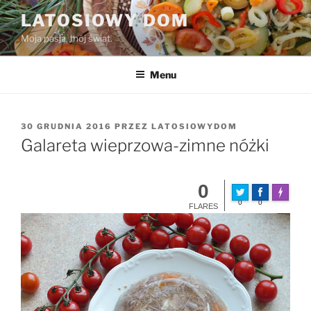
Przejdź
LATOSIOWY DOM
do
Moja pasja, mój świat.
treści
Menu
OPUBLIKOWANE
30 GRUDNIA 2016
PRZEZ
LATOSIOWYDOM
W
Galareta wieprzowa-zimne nóżki
0
Made wit
0
0
FLARES