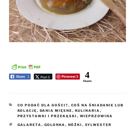
4
Pinterest
Post 0
Share
1
3
Shares
KATEGORIE
CO PODAĆ DLA GOŚCI?
,
COŚ NA ŚNIADANIE LUB
KOLACJĘ
,
DANIA MIĘSNE
,
KULINARIA
,
PRZYSTAWKI I PRZEKĄSKI
,
WIEPRZOWINA
TAGI
GALARETA
,
GOLONKA
,
NÓŻKI
,
SYLWESTER