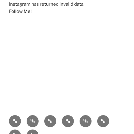
Instagram has returned invalid data.
Follow Me!
O
Kontakt
Kulinaria
Latosiowa
Zdrowie
Codzienność
mnie
czyta
Dzieci
Kącik