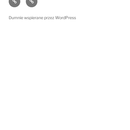
i
radości
ich
Dumnie wspierane przez WordPress
świat