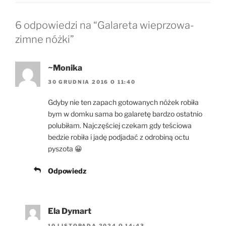
6 odpowiedzi na “Galareta wieprzowa-
zimne nóżki”
~Monika
30 GRUDNIA 2016 O 11:40
Gdyby nie ten zapach gotowanych nóżek robiła
bym w domku sama bo galaretę bardzo ostatnio
polubiłam. Najczęściej czekam gdy teściowa
bedzie robiła i jadę podjadać z odrobiną octu
pyszota 😀
Odpowiedz
Ela Dymart
10 LISTOPADA 2024 O 14:43