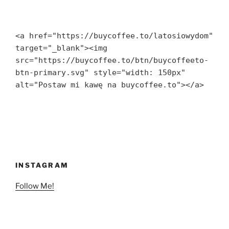
<a href="https://buycoffee.to/latosiowydom" 
target="_blank"><img 
src="https://buycoffee.to/btn/buycoffeeto-
btn-primary.svg" style="width: 150px" 
alt="Postaw mi kawę na buycoffee.to"></a>
INSTAGRAM
Follow Me!