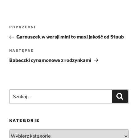
Nawigacja
Poprzedni
POPRZEDNI
wpisu
wpis
Garnuszek w wersji mini to maxi jakość od Staub
Następny
NASTĘPNE
wpis
Babeczki cynamonowe z rodzynkami
Szukaj:
Szukaj
KATEGORIE
Kategorie