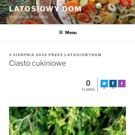
Przejdź
LATOSIOWY DOM
do
Moja pasja, mój świat.
treści
Menu
OPUBLIKOWANE
3 SIERPNIA 2024
PRZEZ
LATOSIOWYDOM
W
Ciasto cukiniowe
0
Made wit
0
0
FLARES