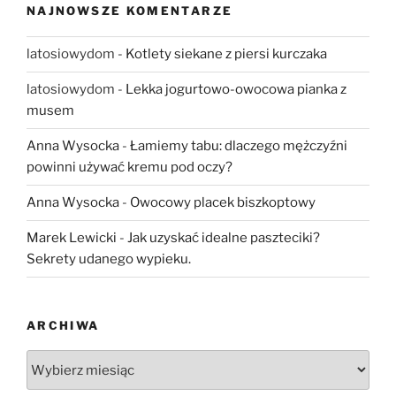
NAJNOWSZE KOMENTARZE
latosiowydom
-
Kotlety siekane z piersi kurczaka
latosiowydom
-
Lekka jogurtowo-owocowa pianka z
musem
Anna Wysocka
-
Łamiemy tabu: dlaczego mężczyźni
powinni używać kremu pod oczy?
Anna Wysocka
-
Owocowy placek biszkoptowy
Marek Lewicki
-
Jak uzyskać idealne paszteciki?
Sekrety udanego wypieku.
ARCHIWA
Archiwa