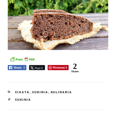
2
Pinterest
Post 0
Share
0
2
Shares
KATEGORIE
CIASTA
,
CUKINIA
,
KULINARIA
TAGI
CUKINIA