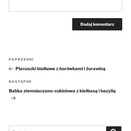
Nawigacja
Poprzedni
POPRZEDNI
wpisu
wpis
Placuszki białkowe z borówkami i żurawiną
Następny
NASTĘPNE
wpis
Babka ziemniaczano-cukiniowa z kiełbasą i bazylią
Szukaj:
Szukaj