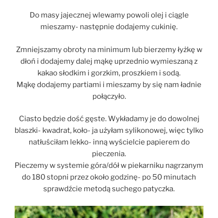
Do masy jajecznej wlewamy powoli olej i ciągle
mieszamy- następnie dodajemy cukinię.
Zmniejszamy obroty na minimum lub bierzemy łyżkę w
dłoń i dodajemy dalej mąkę uprzednio wymieszaną z
kakao słodkim i gorzkim, proszkiem i sodą.
Mąkę dodajemy partiami i mieszamy by się nam ładnie
połączyło.
Ciasto będzie dość gęste. Wykładamy je do dowolnej
blaszki- kwadrat, koło- ja użyłam sylikonowej, więc tylko
natłuściłam lekko- inną wyścielcie papierem do
pieczenia.
Pieczemy w systemie góra/dół w piekarniku nagrzanym
do 180 stopni przez około godzinę- po 50 minutach
sprawdźcie metodą suchego patyczka.