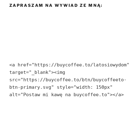
ZAPRASZAM NA WYWIAD ZE MNĄ:
<a href="https://buycoffee.to/latosiowydom" 
target="_blank"><img 
src="https://buycoffee.to/btn/buycoffeeto-
btn-primary.svg" style="width: 150px" 
alt="Postaw mi kawę na buycoffee.to"></a>