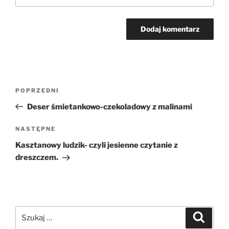
Nawigacja
Poprzedni
POPRZEDNI
wpisu
wpis
Deser śmietankowo-czekoladowy z malinami
Następny
NASTĘPNE
wpis
Kasztanowy ludzik- czyli jesienne czytanie z
dreszczem.
Szukaj:
Szukaj