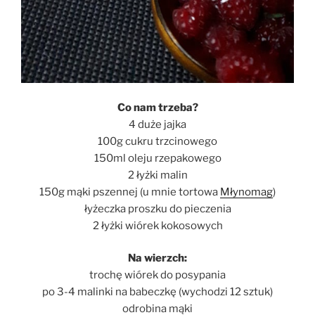
Co nam trzeba?
4 duże jajka
100g cukru trzcinowego
150ml oleju rzepakowego
2 łyżki malin
150g mąki pszennej (u mnie tortowa
Młynomag
)
łyżeczka proszku do pieczenia
2 łyżki wiórek kokosowych
Na wierzch:
trochę wiórek do posypania
po 3-4 malinki na babeczkę (wychodzi 12 sztuk)
odrobina mąki