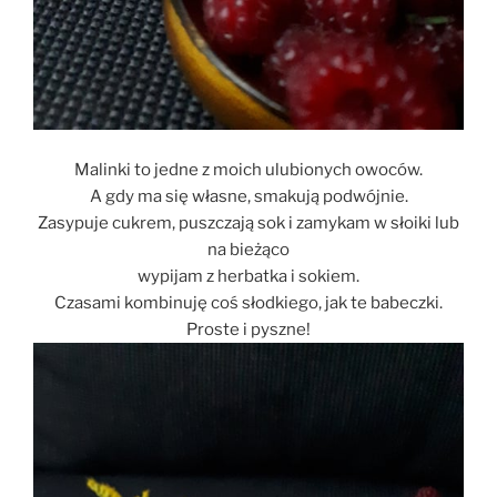
Malinki to jedne z moich ulubionych owoców.
A gdy ma się własne, smakują podwójnie.
Zasypuje cukrem, puszczają sok i zamykam w słoiki lub
na bieżąco
wypijam z herbatka i sokiem.
Czasami kombinuję coś słodkiego, jak te babeczki.
Proste i pyszne!