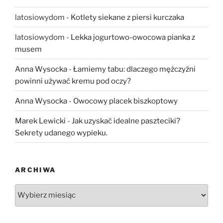
latosiowydom
-
Kotlety siekane z piersi kurczaka
latosiowydom
-
Lekka jogurtowo-owocowa pianka z
musem
Anna Wysocka
-
Łamiemy tabu: dlaczego mężczyźni
powinni używać kremu pod oczy?
Anna Wysocka
-
Owocowy placek biszkoptowy
Marek Lewicki
-
Jak uzyskać idealne paszteciki?
Sekrety udanego wypieku.
ARCHIWA
Archiwa