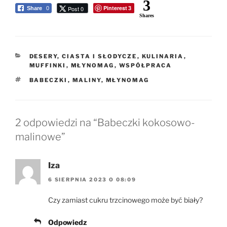
3
Pinterest
Post 0
Share
0
3
Shares
KATEGORIE
DESERY, CIASTA I SŁODYCZE
,
KULINARIA
,
MUFFINKI
,
MŁYNOMAG
,
WSPÓŁPRACA
TAGI
BABECZKI
,
MALINY
,
MŁYNOMAG
2 odpowiedzi na “Babeczki kokosowo-
malinowe”
Iza
6 SIERPNIA 2023 O 08:09
Czy zamiast cukru trzcinowego może być biały?
Odpowiedz