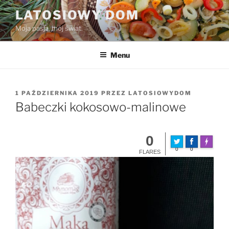
Przejdź
LATOSIOWY DOM
do
Moja pasja, mój świat.
treści
Menu
OPUBLIKOWANE
1 PAŹDZIERNIKA 2019
PRZEZ
LATOSIOWYDOM
W
Babeczki kokosowo-malinowe
0
Made wit
0
0
FLARES