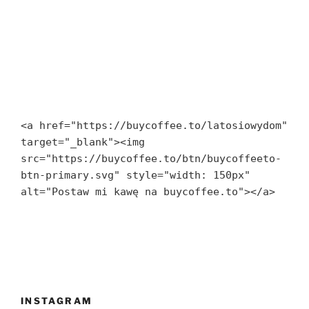
<a href="https://buycoffee.to/latosiowydom" 
target="_blank"><img 
src="https://buycoffee.to/btn/buycoffeeto-
btn-primary.svg" style="width: 150px" 
alt="Postaw mi kawę na buycoffee.to"></a>
INSTAGRAM