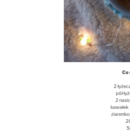
Co 
2 łyżec
pół ły
2 nas
kawałek 
ziarenko
2
5