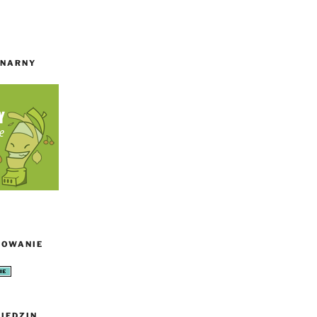
INARNY
TOWANIE
IEDZIN