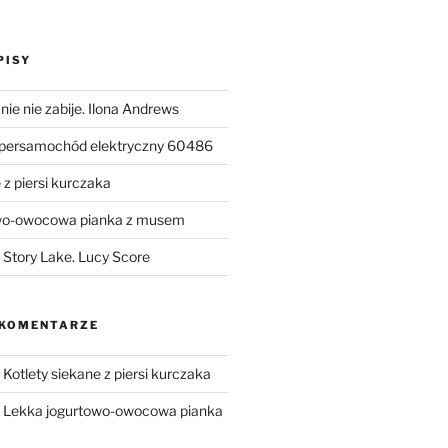
PISY
ie nie zabije. Ilona Andrews
upersamochód elektryczny 60486
 z piersi kurczaka
wo-owocowa pianka z musem
Story Lake. Lucy Score
 KOMENTARZE
-
Kotlety siekane z piersi kurczaka
-
Lekka jogurtowo-owocowa pianka