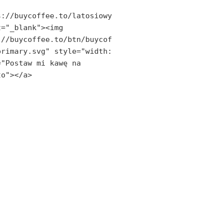
s://buycoffee.to/latosiowy
="_blank"><img 
://buycoffee.to/btn/buycof
rimary.svg" style="width: 
"Postaw mi kawę na 
to"></a>