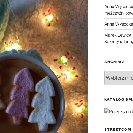
Anna Wysock
mężczyźni pow
Anna Wysock
Marek Lewicki
Sekrety udane
ARCHIWA
Archiwa
KATALOG S
STREETCOM