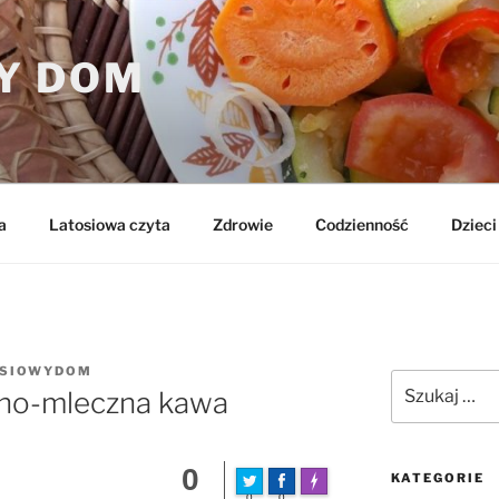
Y DOM
a
Latosiowa czyta
Zdrowie
Codzienność
Dzieci 
OSIOWYDOM
Szukaj:
nno-mleczna kawa
0
KATEGORIE
FLARE
Made with
0
0