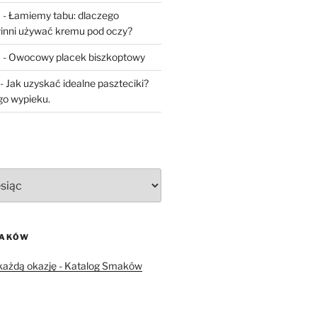
a
-
Łamiemy tabu: dlaczego
inni używać kremu pod oczy?
a
-
Owocowy placek biszkoptowy
-
Jak uzyskać idealne paszteciki?
go wypieku.
MAKÓW