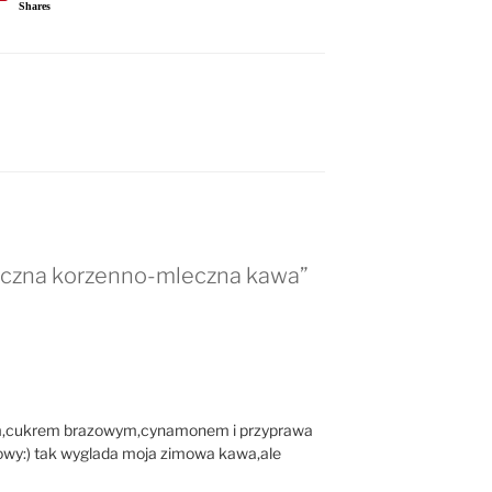
Shares
E
eczna korzenno-mleczna kawa”
m,cukrem brazowym,cynamonem i przyprawa
rowy:) tak wyglada moja zimowa kawa,ale