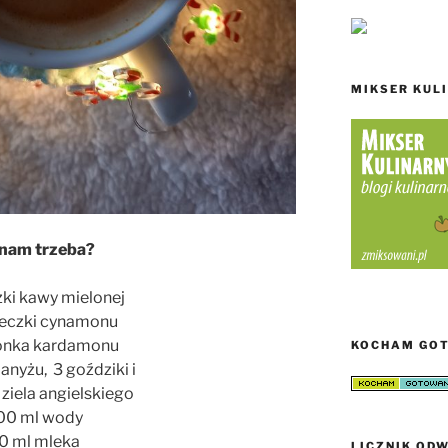
MIKSER KUL
nam trzeba?
zki kawy mielonej
żeczki cynamonu
ionka kardamonu
KOCHAM GO
anyżu, 3 goździki i
 ziela angielskiego
00 ml wody
0 ml mleka
LICZNIK ODW