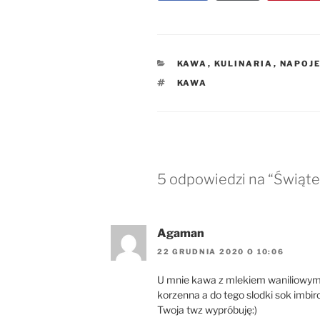
KATEGORIE
KAWA
,
KULINARIA
,
NAPOJ
TAGI
KAWA
5 odpowiedzi na “Świąt
Agaman
22 GRUDNIA 2020 O 10:06
U mnie kawa z mlekiem waniliowy
korzenna a do tego slodki sok imbi
Twoja twz wypróbuję:)