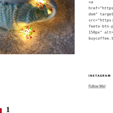
<a 
href="http
dom" target
src="https
feeto-btn-p
150px" alt=
buycoffee.
INSTAGRAM
Follow Me!
1
1