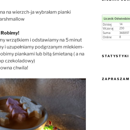
na na wierzch-ja wybrałam pianki
arshmallow
Robimy!
y wrzątkiem i odstawiamy na 5 minut
my i uzupełniamy podgrzanym mlekiem-
dobimy piankami lub bitą śmietaną ( a na
STATYSTYKI
rop czekoladowy)
owna chwila!
ZAPRASZAM 