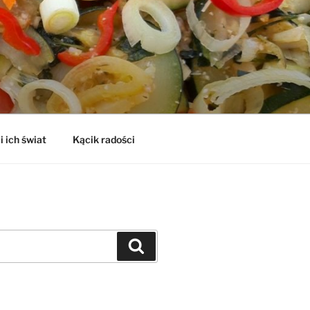
i ich świat
Kącik radości
Szukaj