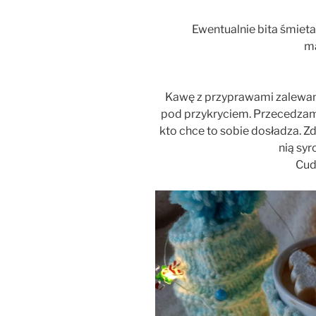
Ewentualnie bita śmieta
m
Kawę z przyprawami zalewam
pod przykryciem. Przecedza
kto chce to sobie dosładza. Z
nią sy
Cud