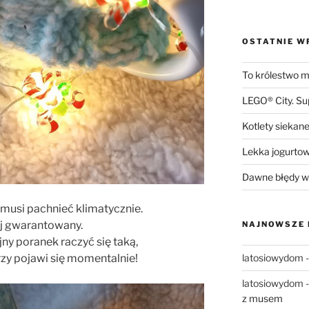
OSTATNIE W
To królestwo mn
LEGO® City. S
Kotlety siekane
Lekka jogurto
Dawne błędy w 
musi pachnieć klimatycznie.
j gwarantowany.
NAJNOWSZE
ny poranek raczyć się taką,
zy pojawi się momentalnie!
latosiowydom
latosiowydom
z musem