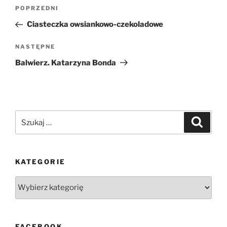
Nawigacja
Poprzedni
POPRZEDNI
wpisu
wpis
Ciasteczka owsiankowo-czekoladowe
Następny
NASTĘPNE
wpis
Balwierz. Katarzyna Bonda
Szukaj:
Szukaj
KATEGORIE
Kategorie
FACEBOOK