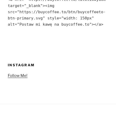
target="_blank"><img 
src="https://buycoffee.to/btn/buycoffeeto-
btn-primary.svg" style="width: 150px" 
alt="Postaw mi kawę na buycoffee.to"></a>
INSTAGRAM
Follow Me!