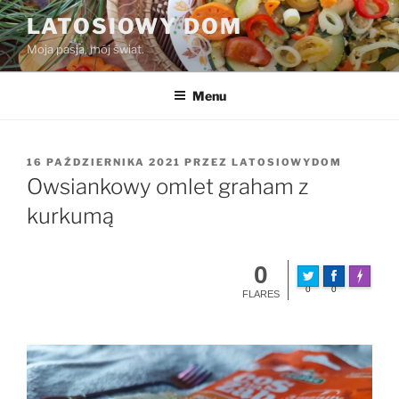
Przejdź
LATOSIOWY DOM
do
Moja pasja, mój świat.
treści
Menu
OPUBLIKOWANE
16 PAŹDZIERNIKA 2021
PRZEZ
LATOSIOWYDOM
W
Owsiankowy omlet graham z
kurkumą
0
Made wit
0
0
FLARES