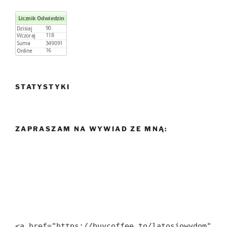
STATYSTYKI
ZAPRASZAM NA WYWIAD ZE MNĄ:
<a href="https://buycoffee.to/latosiowydom" 