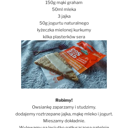
150g mąki graham
50ml mleka
3 jajka
50g jogurtu naturalnego
łyżeczka mielonej kurkumy
kilka plasterków sera
Robimy!
Owsiankę zaparzamy i studzimy.
dodajemy roztrzepane jajka, mąkę mleko i jogurt.
Mieszamy dokładnie.
Wylewamy na leciutko natłuszczoną patelnię