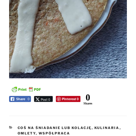
0
Pinterest
Post 0
Share
0
0
Shares
KATEGORIE
COŚ NA ŚNIADANIE LUB KOLACJĘ
,
KULINARIA
,
OMLETY
,
WSPÓŁPRACA