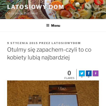
Przejdź
LATOSIOWY DOM
do
Moja pasja, mój świat.
treści
Menu
OPUBLIKOWANE
9 STYCZNIA 2015
PRZEZ
LATOSIOWYDOM
W
Otulmy się zapachem-czyli to co
kobiety lubią najbardziej
0
Made wit
0
0
FLARES