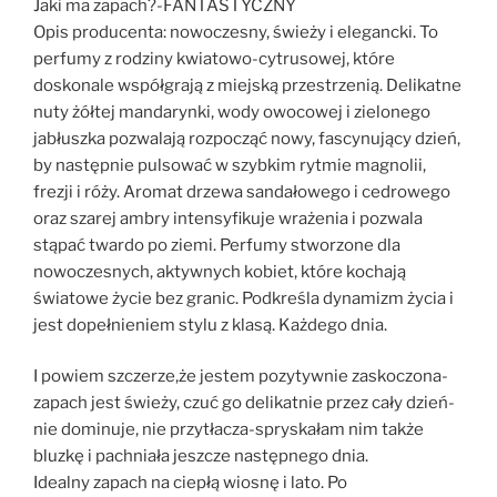
Jaki ma zapach?-FANTASTYCZNY
Opis producenta: nowoczesny, świeży i elegancki. To
perfumy z rodziny kwiatowo-cytrusowej, które
doskonale współgrają z miejską przestrzenią. Delikatne
nuty żółtej mandarynki, wody owocowej i zielonego
jabłuszka pozwalają rozpocząć nowy, fascynujący dzień,
by następnie pulsować w szybkim rytmie magnolii,
frezji i róży. Aromat drzewa sandałowego i cedrowego
oraz szarej ambry intensyfikuje wrażenia i pozwala
stąpać twardo po ziemi. Perfumy stworzone dla
nowoczesnych, aktywnych kobiet, które kochają
światowe życie bez granic. Podkreśla dynamizm życia i
jest dopełnieniem stylu z klasą. Każdego dnia.
I powiem szczerze,że jestem pozytywnie zaskoczona-
zapach jest świeży, czuć go delikatnie przez cały dzień-
nie dominuje, nie przytłacza-spryskałam nim także
bluzkę i pachniała jeszcze następnego dnia.
Idealny zapach na ciepłą wiosnę i lato. Po