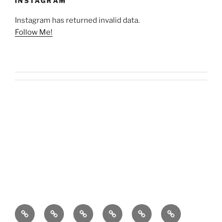
INSTAGRAM
Instagram has returned invalid data.
Follow Me!
O
Kontakt
Kulinaria
Latosiowa
Zdrowie
Codzienność