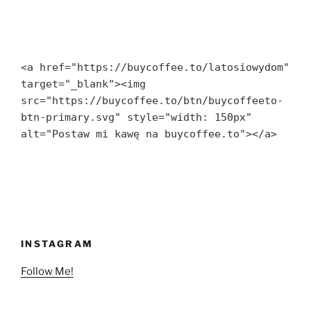
<a href="https://buycoffee.to/latosiowydom" 
target="_blank"><img 
src="https://buycoffee.to/btn/buycoffeeto-
btn-primary.svg" style="width: 150px" 
alt="Postaw mi kawę na buycoffee.to"></a>
INSTAGRAM
Follow Me!