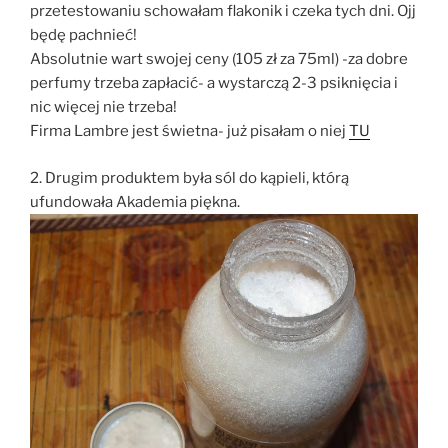
przetestowaniu schowałam flakonik i czeka tych dni. Ojj
będę pachnieć!
Absolutnie wart swojej ceny (105 zł za 75ml) -za dobre
perfumy trzeba zapłacić- a wystarczą 2-3 psiknięcia i
nic więcej nie trzeba!
Firma Lambre jest świetna- już pisałam o niej
TU
2. Drugim produktem była sól do kąpieli, którą
ufundowała Akademia piękna.