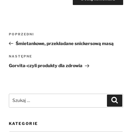
Nawigacja
Poprzedni
POPRZEDNI
wpisu
wpis
Śmietankowe, przekładane snickersową masą
Następny
NASTĘPNE
wpis
Gorvita-czyli produkty dla zdrowia
Szukaj:
Szukaj
KATEGORIE