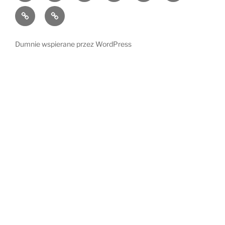
mnie
czyta
Dzieci
Kącik
i
radości
ich
Dumnie wspierane przez WordPress
świat