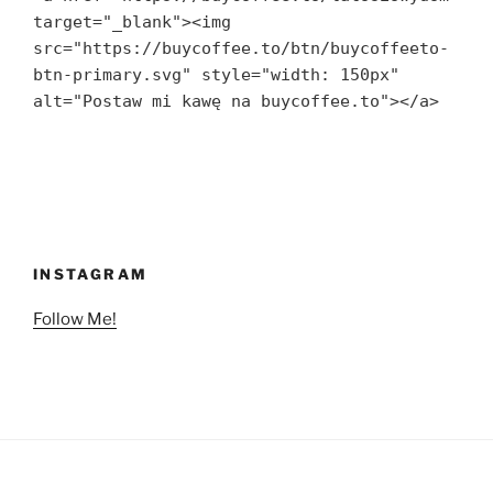
target="_blank"><img 
src="https://buycoffee.to/btn/buycoffeeto-
btn-primary.svg" style="width: 150px" 
alt="Postaw mi kawę na buycoffee.to"></a>
INSTAGRAM
Follow Me!