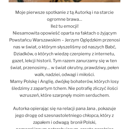
Moje pierwsze spotkanie z tą Autorką i na starcie
ogromne brawa…
Ileż tu emocji!
Niesamowita opowieść oparta na faktach o żyjącym
Powstańcu Warszawskim – Jerzym Oględzkim przenosi
nas w świat, o którym słyszeliśmy od naszych Babć,
Dziadków, o których wiedzę czerpiemy z internetu,
gazet, lekcji historii. Tym razem zanurzamy się w ten
świat, przenosimy… w świat okrutny, prawdziwy, pełen
walk, nadziei, odwagi i miłości.
Mamy Polskę i Anglię, dwójkę bohaterów, których losy
śledzimy z zapartym tchem. Nie potrafię zliczyć ilości
wzruszeń, które szarpnęły moim serduchem.
Autorka opierając się na relacji pana Jana , pokazuje
jego drogę od szesnastoletniego chłopca, który z
zapałem i odwagą bronił Polski,