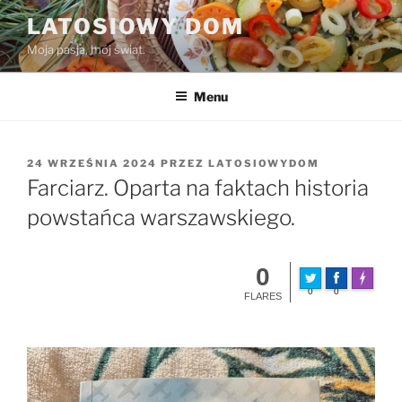
Przejdź
LATOSIOWY DOM
do
Moja pasja, mój świat.
treści
Menu
OPUBLIKOWANE
24 WRZEŚNIA 2024
PRZEZ
LATOSIOWYDOM
W
Farciarz. Oparta na faktach historia
powstańca warszawskiego.
0
Made wit
0
0
FLARES