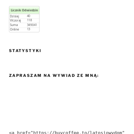
STATYSTYKI
ZAPRASZAM NA WYWIAD ZE MNĄ:
<a href="https://buycoffee.to/latosiowydom" 