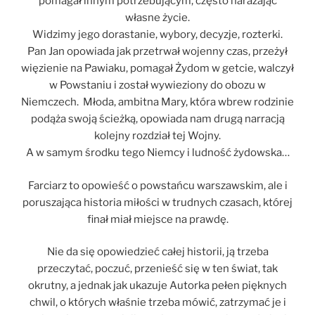
pomagał innym potrzebującym, często narażając
własne życie.
Widzimy jego dorastanie, wybory, decyzje, rozterki.
Pan Jan opowiada jak przetrwał wojenny czas, przeżył
więzienie na Pawiaku, pomagał Żydom w getcie, walczył
w Powstaniu i został wywieziony do obozu w
Niemczech. Młoda, ambitna Mary, która wbrew rodzinie
podąża swoją ścieżką, opowiada nam drugą narracją
kolejny rozdział tej Wojny.
A w samym środku tego Niemcy i ludność żydowska…
Farciarz to opowieść o powstańcu warszawskim, ale i
poruszająca historia miłości w trudnych czasach, której
finał miał miejsce na prawdę.
Nie da się opowiedzieć całej historii, ją trzeba
przeczytać, poczuć, przenieść się w ten świat, tak
okrutny, a jednak jak ukazuje Autorka pełen pięknych
chwil, o których właśnie trzeba mówić, zatrzymać je i