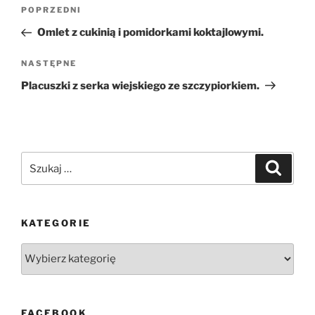
Nawigacja
Poprzedni
POPRZEDNI
wpisu
wpis
Omlet z cukinią i pomidorkami koktajlowymi.
Następny
NASTĘPNE
wpis
Placuszki z serka wiejskiego ze szczypiorkiem.
Szukaj:
Szukaj
KATEGORIE
Kategorie
FACEBOOK