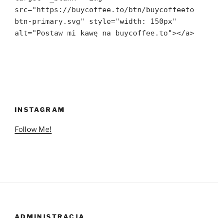
src="https://buycoffee.to/btn/buycoffeeto-
btn-primary.svg" style="width: 150px" 
alt="Postaw mi kawę na buycoffee.to"></a>
INSTAGRAM
Follow Me!
ADMINISTRACJA