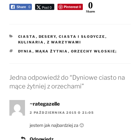
0
Pinterest
Post 0
Share
0
0
Shares
KATEGORIE
CIASTA
,
DESERY, CIASTA I SŁODYCZE
,
KULINARIA
,
Z WARZYWAMI
TAGI
DYNIA
,
MĄKA ŻYTNIA
,
ORZECHY WŁOSKIE;
Jedna odpowiedź do “Dyniowe ciasto na
mące żytniej z orzechami”
~rategazelle
2 PAŹDZIERNIKA 2015 O 21:05
jestem jak najbardziej za 🙂
Odpowiedz