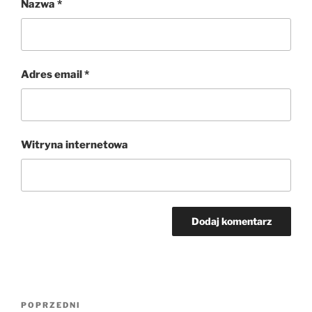
Nazwa
*
Adres email
*
Witryna internetowa
Nawigacja
Poprzedni
POPRZEDNI