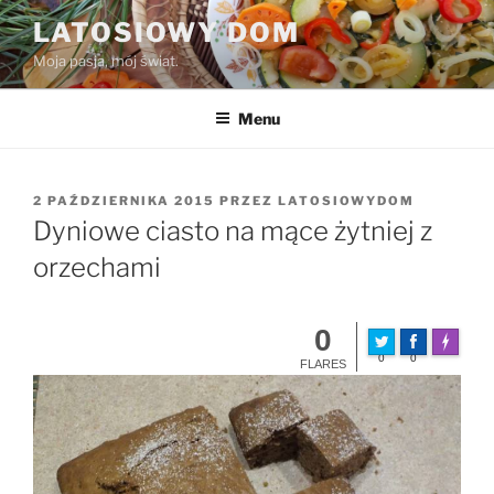
Przejdź
LATOSIOWY DOM
do
Moja pasja, mój świat.
treści
Menu
OPUBLIKOWANE
2 PAŹDZIERNIKA 2015
PRZEZ
LATOSIOWYDOM
W
Dyniowe ciasto na mące żytniej z
orzechami
0
Made wit
0
0
FLARES