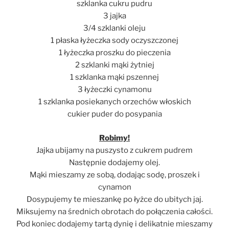
szklanka cukru pudru
3 jajka
3/4 szklanki oleju
1 płaska łyżeczka sody oczyszczonej
1 łyżeczka proszku do pieczenia
2 szklanki mąki żytniej
1 szklanka mąki pszennej
3 łyżeczki cynamonu
1 szklanka posiekanych orzechów włoskich
cukier puder do posypania
Robimy!
Jajka ubijamy na puszysto z cukrem pudrem
Następnie dodajemy olej.
Mąki mieszamy ze sobą, dodając sodę, proszek i
cynamon
Dosypujemy te mieszankę po łyżce do ubitych jaj.
Miksujemy na średnich obrotach do połączenia całości.
Pod koniec dodajemy tartą dynię i delikatnie mieszamy