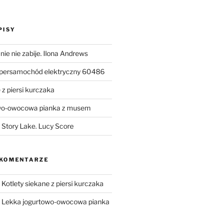
PISY
ie nie zabije. Ilona Andrews
upersamochód elektryczny 60486
 z piersi kurczaka
wo-owocowa pianka z musem
Story Lake. Lucy Score
 KOMENTARZE
-
Kotlety siekane z piersi kurczaka
-
Lekka jogurtowo-owocowa pianka