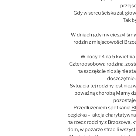
przejś
Gdy w sercu ściska żal, głow
Tak b
W dniach gdy my cieszyliśmy
rodzin z miejscowości Brz
W nocy z 4 na 5 kwietnia
Czteroosobowa rodzina, zosta
na szczęście nic się nie st
doszczętnie 
Sytuacja tej rodziny jest nie
poważną chorobą Mamy dzi
pozostaje
Przedłużeniem spotkania
B
cegiełka – akcja charytatywna z
na rzecz rodziny z Brzozowa, k
dom, w pożarze stracili wszys