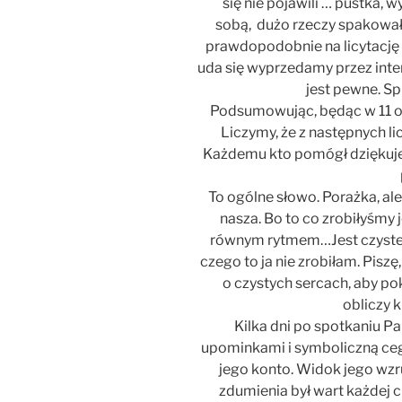
się nie pojawili … pustka,
sobą, dużo rzeczy spakowały
prawdopodobnie na licytację 
uda się wyprzedamy przez inter
jest pewne. Sp
Podsumowując, będąc w 11
Liczymy, że z następnych li
Każdemu kto pomógł dziękuje.
To ogólne słowo. Porażka, ale 
nasza. Bo to co zrobiłyśmy 
równym rytmem…Jest czyste…N
czego to ja nie zrobiłam. Pis
o czystych sercach, aby po
obliczy 
Kilka dni po spotkaniu P
upominkami i symboliczną cegi
jego konto. Widok jego wzr
zdumienia był wart każdej c