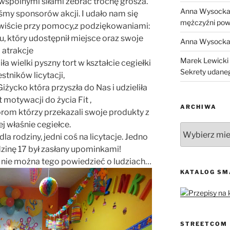
 wspólnymi siłami zebrać trochę grosza.
Anna Wysock
yśmy sponsorów akcji. I udało nam się
mężczyźni pow
wiście przy pomocy,z podziękowaniami:
u, który udostępnił miejsce oraz swoje
Anna Wysock
atrakcje
Marek Lewicki
ła wielki pyszny tort w kształcie cegiełki
Sekrety udane
stników licytacji,
Giżycko która przyszła do Nas i udzieliła
 motywacji do życia Fit ,
ARCHIWA
rom którzy przekazali swoje produkty z
ej właśnie cegiełce.
Archiwa
a rodziny, jedni coś na licytacje. Jedno
dzinę 17 był zasłany upominkami!
 nie można tego powiedzieć o ludziach…
KATALOG S
STREETCOM