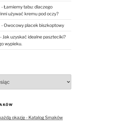
a
-
Łamiemy tabu: dlaczego
inni używać kremu pod oczy?
a
-
Owocowy placek biszkoptowy
-
Jak uzyskać idealne paszteciki?
go wypieku.
MAKÓW