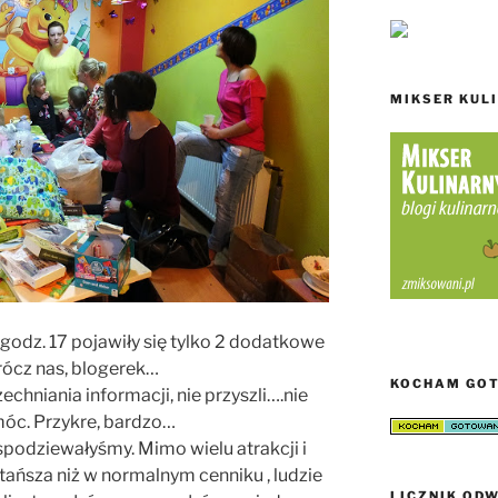
MIKSER KUL
 godz. 17 pojawiły się tylko 2 dodatkowe
rócz nas, blogerek…
KOCHAM GO
echniania informacji, nie przyszli….nie
móc. Przykre, bardzo…
 spodziewałyśmy. Mimo wielu atrakcji i
tańsza niż w normalnym cenniku , ludzie
LICZNIK ODW