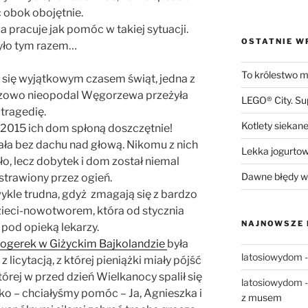
ć obok obojętnie.
a pracuje jak pomóc w takiej sytuacji.
OSTATNIE W
yło tym razem…
To królestwo mn
 się wyjątkowym czasem świąt, jedna z
ozowo nieopodal Węgorzewa przeżyła
LEGO® City. S
tragedię.
Kotlety siekane
 2015 ich dom spłoną doszczętnie!
ła bez dachu nad głową. Nikomu z nich
Lekka jogurto
ało, lecz dobytek i dom został niemal
Dawne błędy w 
strawiony przez ogień.
zwykle trudna, gdyż zmagają się z bardzo
eci-nowotworem, która od stycznia
NAJNOWSZE
 pod opieką lekarzy.
logerek w Giżyckim Bajkolandzie
była
latosiowydom
 licytacją, z której pieniążki miały pójść
tórej w przed dzień Wielkanocy spalił się
latosiowydom
tko – chciałyśmy pomóc – Ja, Agnieszka i
z musem