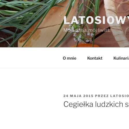
Przejdź
do
LATOSIOW
treści
Moja pasja, mój świat.
O mnie
Kontakt
Kulinari
Made with
FLARE
OPUBLIKOWANE
24 MAJA 2015
PRZEZ
LATOSI
More Info
W
Cegiełka ludzkich 