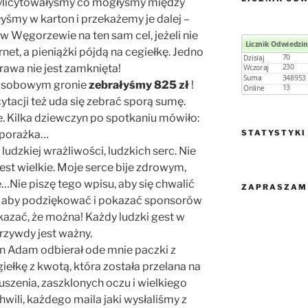
 wylicytowałyśmy co mogłyśmy między
śmy w karton i przekażemy je dalej –
w Węgorzewie na ten sam cel, jeżeli nie
net, a pieniążki pójdą na cegiełkę. Jedno
rawa nie jest zamknięta!
 osobowym gronie
zebrałyśmy 825 zł
!
cytacji też uda się zebrać sporą sumę.
 Kilka dziewczyn po spotkaniu mówiło:
porażka…
STATYSTYKI
ludzkiej wrażliwości, ludzkich serc. Nie
jest wielkie. Moje serce bije zdrowym,
ie piszę tego wpisu, aby się chwalić
ZAPRASZAM 
zę, aby podziękować i pokazać sponsorów
kazać, że można! Każdy ludzki gest w
krzywdy jest ważny.
an Adam odbierał ode mnie paczki z
ełkę z kwotą, która została przelana na
uszenia, zaszklonych oczu i wielkiego
hwili, każdego maila jaki wysłaliśmy z