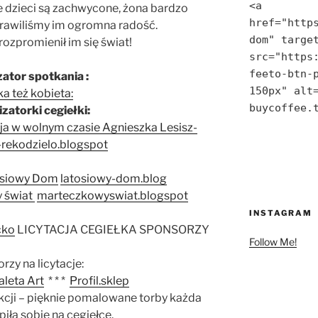
<a 
 dzieci są zachwycone, żona bardzo
href="http
prawiliśmy im ogromna radość.
dom" target
rozpromienił im się świat!
src="https
feeto-btn-p
ator spotkania :
150px" alt=
a też kobieta:
buycoffee.
zatorki cegiełki:
ja w wolnym czasie Agnieszka Lesisz-
a-rekodzielo.blogspot
osiowy Dom
latosiowy-dom.blog
 świat
marteczkowyswiat.blogspot
INSTAGRAM
cko
LICYTACJA CEGIEŁKA SPONSORZY
Follow Me!
rzy na licytacje:
aleta Art
* * *
Profil.sklep
kcji – pięknie pomalowane torby każda
ła sobie na cegiełce.