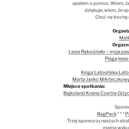
apelem o pomoc. Wiem, że
dziękuje, wiem, że s
Choć na trochę 
Organiz
Matk
Orgazni
Lesia Rękodzieło – moja pas
Plaga
lesi
Kinga Latosińska Lat
Marta Janko MArteczkowy
Miejsce spotkania:
Bajkoland Kraina Czarów Giży
Sponso
BagPack
* * *
P
Trzej sponsorzy naszych atra
mama wykupi