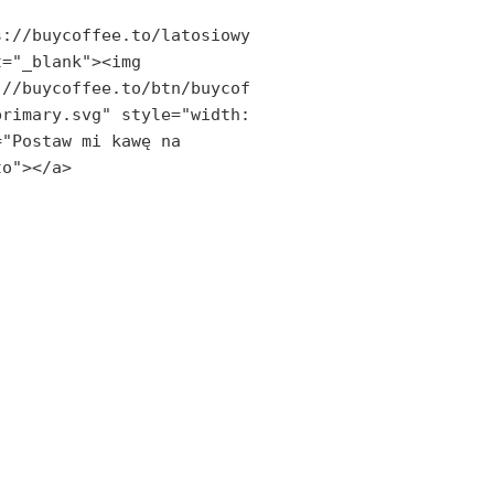
s://buycoffee.to/latosiowy
="_blank"><img 
://buycoffee.to/btn/buycof
rimary.svg" style="width: 
"Postaw mi kawę na 
to"></a>