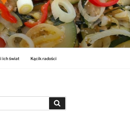
i ich świat
Kącik radości
Szukaj