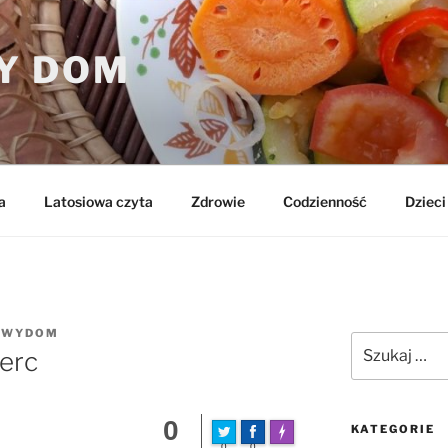
Y DOM
a
Latosiowa czyta
Zdrowie
Codzienność
Dzieci 
OWYDOM
Szukaj:
serc
0
KATEGORIE
FLARE
Made with
0
0