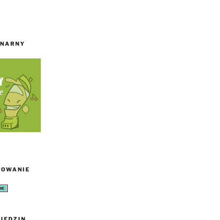
INARNY
TOWANIE
IEDZIN