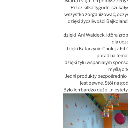
Marta i stąd ten pomysł, żeby
Przez kilka tygodni szukał
wszystko zorganizować, oczy
dzięki życzliwości Bajkoland
dzięki Ani Waldeck, która zrobi
dla ucze
dzięki Katarzynie Chołuj z Fit 
porad na temat
dzięki tylu wspaniałym sponso
myślą o t
Jedni produkty bezpośrednio dl
jest pewne. Stół na go
Było ich bardzo dużo…niestety