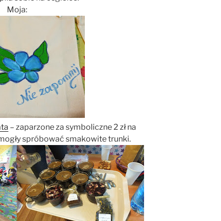
Moja:
ata
– zaparzone za symboliczne 2 zł na
 mogły spróbować smakowite trunki.