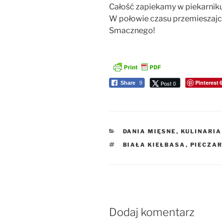
Całość zapiekamy w piekarnik
W połowie czasu przemieszajcie
Smacznego!
Pinterest
Post 0
Share
9
KATEGORIE
DANIA MIĘSNE
,
KULINARIA
TAGI
BIAŁA KIEŁBASA
,
PIECZAR
Dodaj komentarz