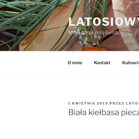
Przejdź
do
LATOSIOW
treści
Moja pasja, mój świat.
O mnie
Kontakt
Kulinari
Made with
FLARE
OPUBLIKOWANE
1 KWIETNIA 2019
PRZEZ
LATO
More Info
W
Biała kiełbasa piec