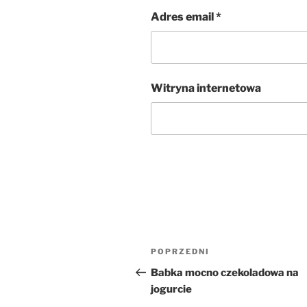
Adres email
*
Witryna internetowa
Nawigacja
Poprzedni
POPRZEDNI
wpisu
wpis
Babka mocno czekoladowa na
jogurcie