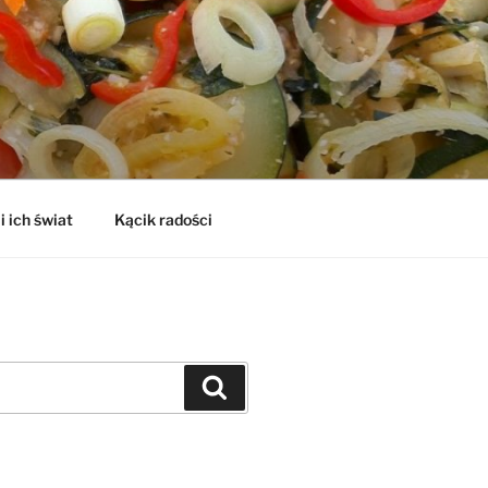
i ich świat
Kącik radości
Szukaj