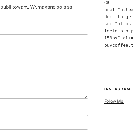
<a 
opublikowany.
Wymagane pola są
href="http
dom" target
src="https
feeto-btn-p
150px" alt=
buycoffee.
INSTAGRAM
Follow Me!