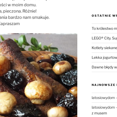
ości w moim domu.
 pieczona. Różnie!
OSTATNIE W
ania bardzo nam smakuje.
Zapraszam
To królestwo mn
LEGO® City. S
Kotlety siekane
Lekka jogurto
Dawne błędy w 
NAJNOWSZE
latosiowydom
latosiowydom
z musem