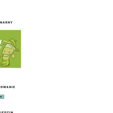
INARNY
TOWANIE
IEDZIN