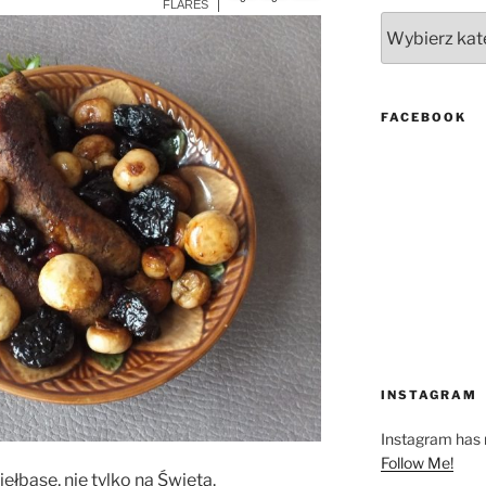
More Info
FLARES
Kategorie
FACEBOOK
INSTAGRAM
Instagram has r
Follow Me!
ełbasę, nie tylko na Święta.