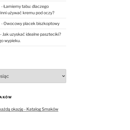
a
-
Łamiemy tabu: dlaczego
inni używać kremu pod oczy?
a
-
Owocowy placek biszkoptowy
-
Jak uzyskać idealne paszteciki?
go wypieku.
MAKÓW