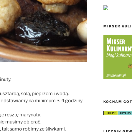
MIKSER KUL
nuty.
sztardą, solą, pieprzem i wodą.
, odstawiamy na minimum 3-4 godziny.
KOCHAM GO
c resztę marynaty.
nie musimy obierać.
 tak samo robimy ze śliwkami.
LICZNIK ODW