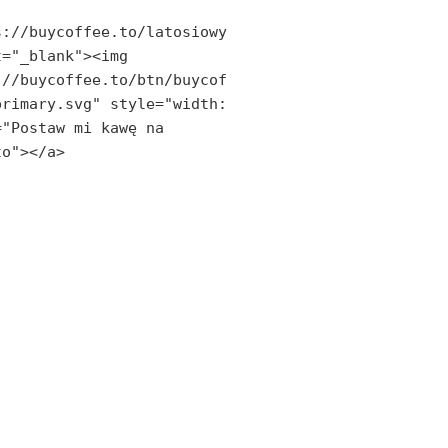
s://buycoffee.to/latosiowy
="_blank"><img 
://buycoffee.to/btn/buycof
rimary.svg" style="width: 
"Postaw mi kawę na 
to"></a>