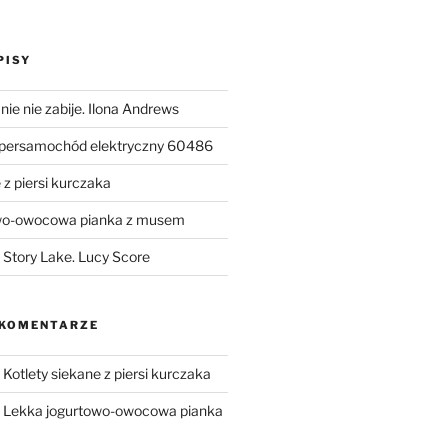
PISY
ie nie zabije. Ilona Andrews
upersamochód elektryczny 60486
 z piersi kurczaka
wo-owocowa pianka z musem
Story Lake. Lucy Score
 KOMENTARZE
-
Kotlety siekane z piersi kurczaka
-
Lekka jogurtowo-owocowa pianka