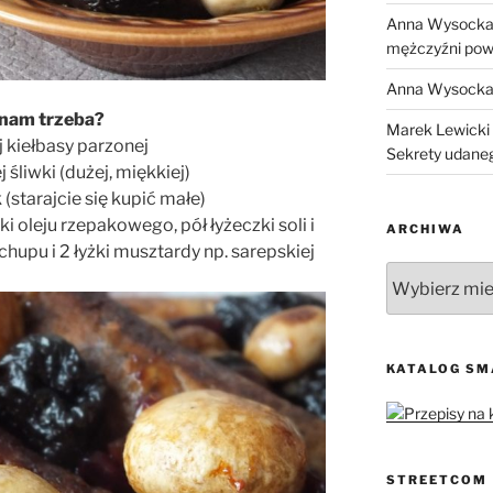
Anna Wysock
mężczyźni pow
Anna Wysock
nam trzeba?
Marek Lewicki
j kiełbasy parzonej
Sekrety udane
 śliwki (dużej, miękkiej)
(starajcie się kupić małe)
i oleju rzepakowego, pół łyżeczki soli i
ARCHIWA
chupu i 2 łyżki musztardy np. sarepskiej
Archiwa
KATALOG S
STREETCOM