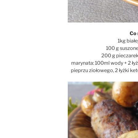
Co 
1kg białe
100 g suszonej
200 g pieczarek 
marynata: 100ml wody + 2 łyżk
pieprzu ziołowego, 2 łyżki ket