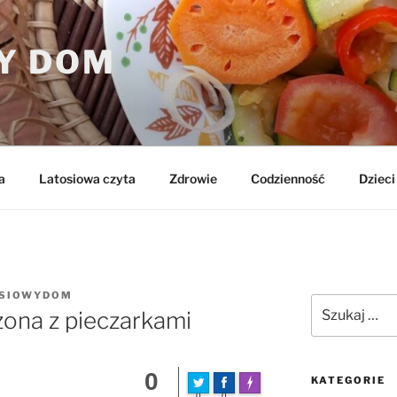
Y DOM
a
Latosiowa czyta
Zdrowie
Codzienność
Dzieci 
SIOWYDOM
Szukaj:
zona z pieczarkami
0
KATEGORIE
FLARE
Made with
0
0