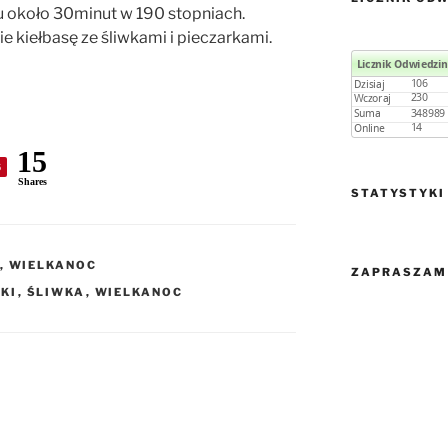
u około 30minut w 190 stopniach.
 kiełbasę ze śliwkami i pieczarkami.
15
6
Shares
STATYSTYKI
,
WIELKANOC
ZAPRASZAM 
KI
,
ŚLIWKA
,
WIELKANOC