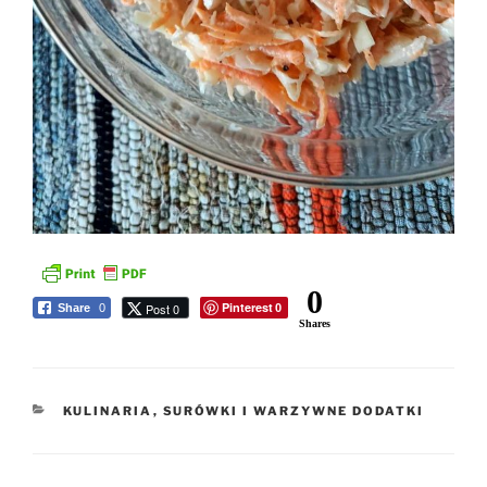
0
Pinterest
Post 0
Share
0
0
Shares
KATEGORIE
KULINARIA
,
SURÓWKI I WARZYWNE DODATKI