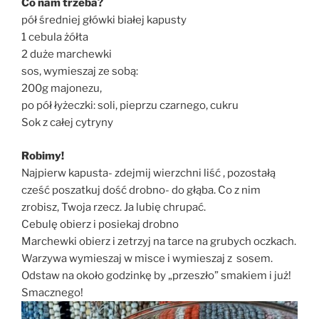
Co nam trzeba?
pół średniej główki białej kapusty
1 cebula żółta
2 duże marchewki
sos, wymieszaj ze sobą:
200g majonezu,
po pół łyżeczki: soli, pieprzu czarnego, cukru
Sok z całej cytryny
Robimy!
Najpierw kapusta- zdejmij wierzchni liść , pozostałą
cześć poszatkuj dość drobno- do głąba. Co z nim
zrobisz, Twoja rzecz. Ja lubię chrupać.
Cebulę obierz i posiekaj drobno
Marchewki obierz i zetrzyj na tarce na grubych oczkach.
Warzywa wymieszaj w misce i wymieszaj z sosem.
Odstaw na około godzinkę by „przeszło” smakiem i już!
Smacznego!