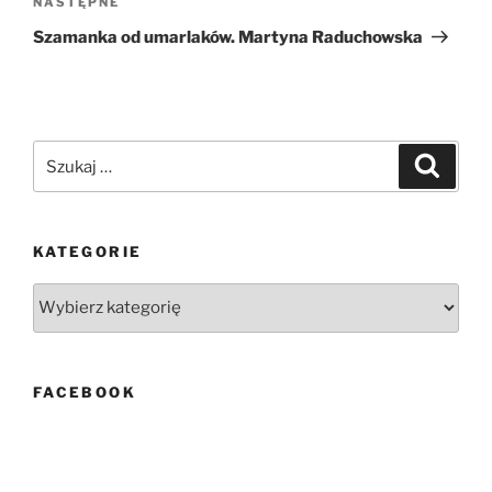
Następny
NASTĘPNE
wpis
Szamanka od umarlaków. Martyna Raduchowska
Szukaj:
Szukaj
KATEGORIE
Kategorie
FACEBOOK