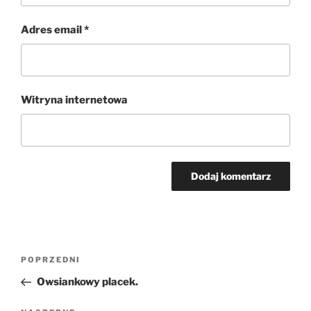
Adres email
*
Witryna internetowa
Nawigacja
Poprzedni
POPRZEDNI
wpisu
wpis
Owsiankowy placek.