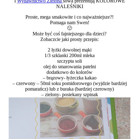
I
Wydawnictwo Zielona
sowa prezentują KOLOROWE
NALEŚNIKI
Proste, mega smakowite i co najważniejsze?!
Pomaga nam Swen!
🙂
Może być coś fajniejszego dla dzieci?
Zobaczcie jaki prosty przepis:
2 łyżki dowolnej mąki
1/3 szklanki 200ml mleka
szczypta soli
olej do smarowania patelni
dodatkowo do kolorów
– brązowy- łyżeczka kakao
– czerwony – 50ml soku pomidorowego (wyjdzie bardziej
pomarańcz) lub z buraka (bardziej czerowny)
– zielony- posiekany szpinak