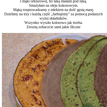
I mąki orkiszowej, bo taką miałam pod ręką.
Smażyłam na oleju kokosowym.
Mąką rozprowadzamy z mlekiem na dość gęstą masę.
Dzielimy na trzy i każdą część „farbujemy” za pomocą podanych
wyżej składników.
Wszystko wyszło kolorowo jak trzeba.
Zresztą zobaczcie sami jakie śliczne