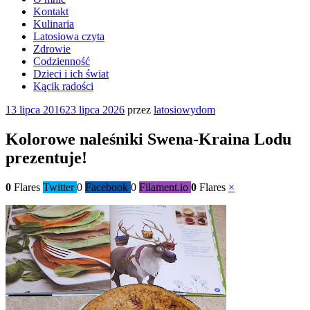
Kontakt
Kulinaria
Latosiowa czyta
Zdrowie
Codzienność
Dzieci i ich świat
Kącik radości
Opublikowane
13 lipca 2016
23 lipca 2026
przez
latosiowydom
w
Kolorowe naleśniki Swena-Kraina Lodu
prezentuje!
0
Flares
Twitter
0
Facebook
0
Filament.io
0
Flares
×