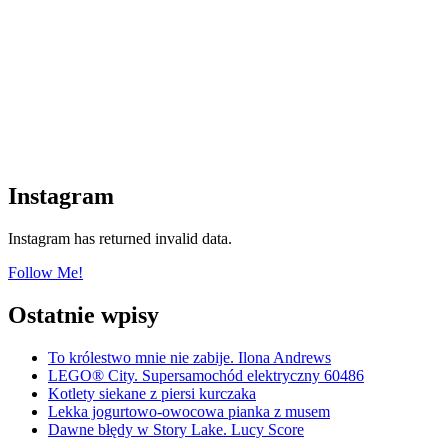
Instagram
Instagram has returned invalid data.
Follow Me!
Ostatnie wpisy
To królestwo mnie nie zabije. Ilona Andrews
LEGO® City. Supersamochód elektryczny 60486
Kotlety siekane z piersi kurczaka
Lekka jogurtowo-owocowa pianka z musem
Dawne błędy w Story Lake. Lucy Score