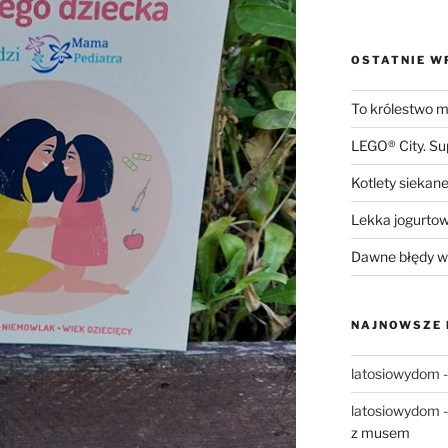
OSTATNIE W
To królestwo mn
LEGO® City. S
Kotlety siekane
Lekka jogurto
Dawne błędy w 
NAJNOWSZE
latosiowydom
latosiowydom
z musem