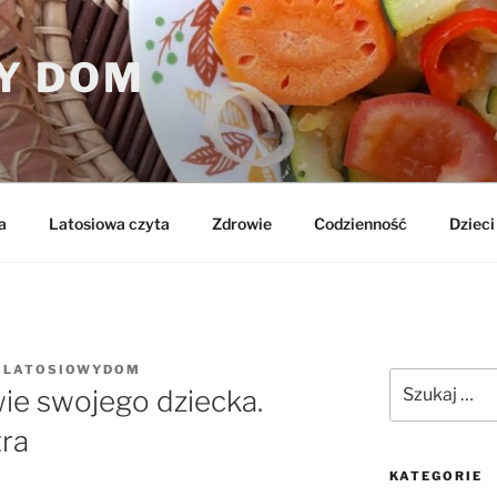
Y DOM
a
Latosiowa czyta
Zdrowie
Codzienność
Dzieci 
Z
LATOSIOWYDOM
Szukaj:
ie swojego dziecka.
ra
KATEGORIE