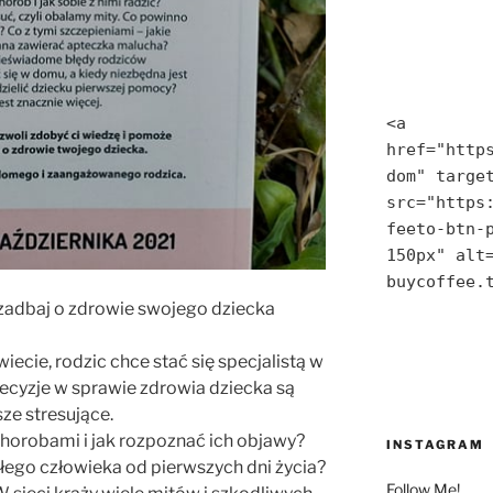
<a 
href="http
dom" target
src="https
feeto-btn-p
150px" alt=
buycoffee.
i zadbaj o zdrowie swojego dziecka
iecie, rodzic chce stać się specjalistą w
Decyzje w sprawie zdrowia dziecka są
ze stresujące.
horobami i jak rozpoznać ich objawy?
INSTAGRAM
ego człowieka od pierwszych dni życia?
Follow Me!