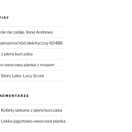
PISY
ie nie zabije. Ilona Andrews
upersamochód elektryczny 60486
 z piersi kurczaka
wo-owocowa pianka z musem
Story Lake. Lucy Score
 KOMENTARZE
-
Kotlety siekane z piersi kurczaka
-
Lekka jogurtowo-owocowa pianka