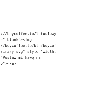
s://buycoffee.to/latosiowy
="_blank"><img 
://buycoffee.to/btn/buycof
rimary.svg" style="width: 
"Postaw mi kawę na 
to"></a>