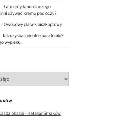
a
-
Łamiemy tabu: dlaczego
inni używać kremu pod oczy?
a
-
Owocowy placek biszkoptowy
-
Jak uzyskać idealne paszteciki?
go wypieku.
MAKÓW