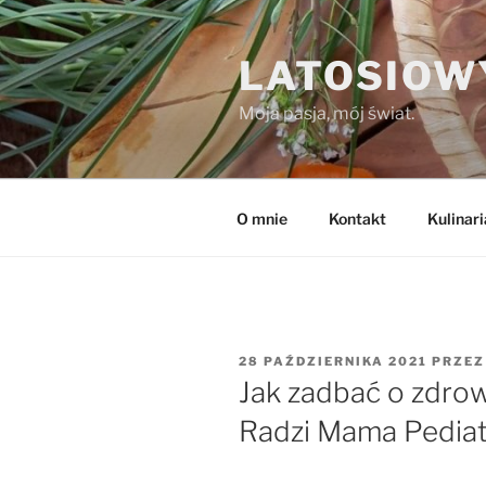
Przejdź
do
LATOSIOW
treści
Moja pasja, mój świat.
O mnie
Kontakt
Kulinari
Made with
FLARE
OPUBLIKOWANE
28 PAŹDZIERNIKA 2021
PRZE
More Info
W
Jak zadbać o zdrow
Radzi Mama Pediat