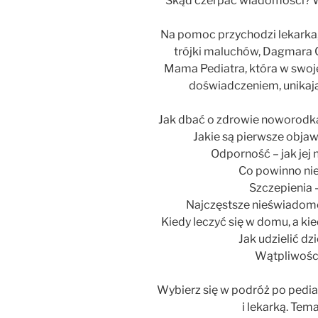
Skąd czerpać wiadomości? W 
Na pomoc przychodzi lekarka, 
trójki maluchów, Dagmara
Mama Pediatra, która w swojej
doświadczeniem, unikają
Jak dbać o zdrowie noworodka 
Jakie są pierwsze objawy
Odporność – jak jej 
Co powinno nie
Szczepienia 
Najczęstsze nieświadome 
Kiedy leczyć się w domu, a ki
Jak udzielić d
Wątpliwości
Wybierz się w podróż po pedi
i lekarką. Tem