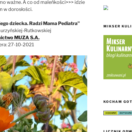
amo ważne. A co od maleńkości>>> idzie
 w dorosłości.
jego dziecka. Radzi Mama Pediatra”
MIKSER KUL
rzyńskiej-Rutkowskiej
ictwo MUZA S.A.
era: 27-10-2021
KOCHAM GO
LICZNIK ODW