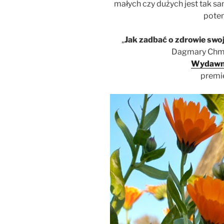
małych czy dużych jest tak s
potem
„
Jak zadbać o zdrowie swo
Dagmary Chmu
Wydawn
premi