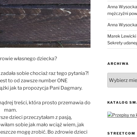
Anna Wysock
mężczyźni pow
Anna Wysock
Marek Lewicki
Sekrety udane
drowie własnego dziecka?
ARCHIWA
 zadała sobie chociaż raz tego pytania?!
Archiwa
i jest to od zawsze number ONE
ążki jak ta propozycja Pani Dagmary.
ądrej treści, która prosto przemawia do
KATALOG S
mam.
rsze dzieci przeczytałam z pasją,
wiłam sobie jak mało wciąż wiem, jak
 jeszcze mogę zrobić. Bo zdrowie dzieci
STREETCOM