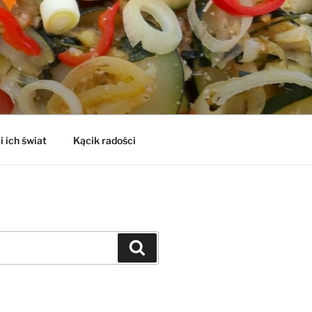
i ich świat
Kącik radości
Szukaj