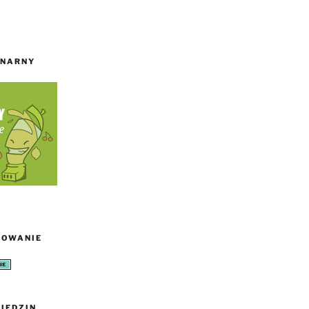
INARNY
TOWANIE
IEDZIN