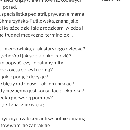
sieci krąży wiele mitów i szkodliwych
porad.
specjalistka pediatrii, prywatnie mama
 Chmurzyńska-Rutkowska, znana jako
 książce dzieli się z rodzicami wiedzą i
c trudnej medycznej terminologii.
i niemowlaka, a jak starszego dziecka?
 chorób i jak sobie z nimi radzić?
nie popsuć, czyli obalamy mity.
pokoić, a co jest normą?
– jakie podjąć decyzje?
błędy rodziców – jak ich uniknąć?
edy niezbędna jest konsultacja lekarska?
ziecku pierwszej pomocy?
 jest znacznie więcej.
atrycznych zaleceniach wspólnie z mamą
atów wam nie zabraknie.