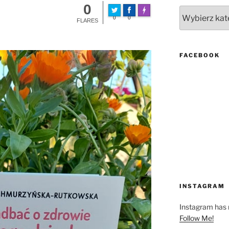
0
Kategorie
FLARE
Made with
0
0
More Info
FLARES
FACEBOOK
INSTAGRAM
Instagram has r
Follow Me!