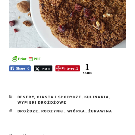
1
Pinterest
Post 0
Share
0
1
Shares
KATEGORIE
DESERY, CIASTA I SŁODYCZE
,
KULINARIA
,
WYPIEKI DROŻDŻOWE
TAGI
DROŻDZE
,
RODZYNKI
,
WIÓRKA
,
ŻURAWINA