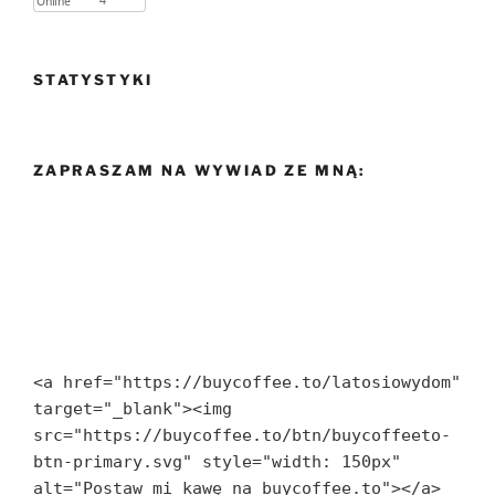
STATYSTYKI
ZAPRASZAM NA WYWIAD ZE MNĄ:
<a href="https://buycoffee.to/latosiowydom" 
target="_blank"><img 
src="https://buycoffee.to/btn/buycoffeeto-
btn-primary.svg" style="width: 150px" 
alt="Postaw mi kawę na buycoffee.to"></a>