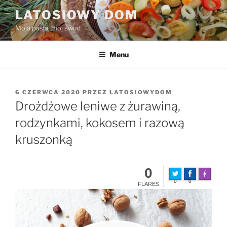
Przejdź
LATOSIOWY DOM
do
Moja pasja, mój świat.
treści
Menu
OPUBLIKOWANE
6 CZERWCA 2020
PRZEZ
LATOSIOWYDOM
W
Drożdżowe leniwe z żurawiną,
rodzynkami, kokosem i razową
kruszonką
0
Made wit
0
0
FLARES