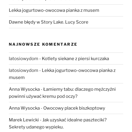
Lekka jogurtowo-owocowa pianka z musem
Dawne błędy w Story Lake. Lucy Score
NAJNOWSZE KOMENTARZE
latosiowydom
-
Kotlety siekane z piersi kurczaka
latosiowydom
-
Lekka jogurtowo-owocowa pianka z
musem
Anna Wysocka
-
Łamiemy tabu: dlaczego mężczyźni
powinni używać kremu pod oczy?
Anna Wysocka
-
Owocowy placek biszkoptowy
Marek Lewicki
-
Jak uzyskać idealne paszteciki?
Sekrety udanego wypieku.