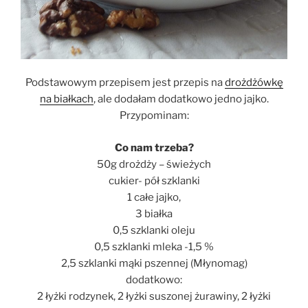
Podstawowym przepisem jest przepis na
drożdżówkę
na białkach
, ale dodałam dodatkowo jedno jajko.
Przypominam:
Co nam trzeba?
50g drożdży – świeżych
cukier- pół szklanki
1 całe jajko,
3 białka
0,5 szklanki oleju
0,5 szklanki mleka -1,5 %
2,5 szklanki mąki pszennej (Młynomag)
dodatkowo:
2 łyżki rodzynek, 2 łyżki suszonej żurawiny, 2 łyżki