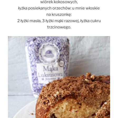
wiórek kokosowych,
łyżka posiekanych orzechów: u mnie włoskie
na kruszonkę:
2 łyżki masła, 3 łyżki mąki razowej, łyżka cukru
trzcinowego.