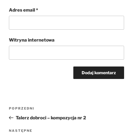
Adres email
*
Witryna internetowa
Nawigacja
Poprzedni
POPRZEDNI
wpisu
wpis
Talerz dobroci – kompozycja nr 2
Następny
NASTĘPNE