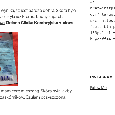
<a 
href="http
 wynika, że jest bardzo dobra. Skóra była
dom" target
Nie użyła już kremu. Ładny zapach.
src="https
owa
Zielona Glinka Kambryjska + aloes
feeto-btn-p
150px" alt=
buycoffee.
INSTAGRAM
Follow Me!
mam cerę mieszaną. Skóra była jakby
od zaskórników. Czułam oczyszczoną,