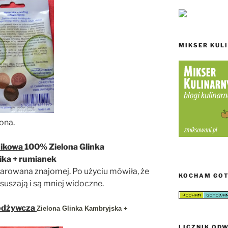
MIKSER KUL
ona.
zikowa
100% Zielona Glinka
nika + rumianek
darowana znajomej. Po użyciu mówiła, że
KOCHAM GO
ysuszają i są mniej widoczne.
odżywcza
Zielona Glinka Kambryjska +
LICZNIK ODW