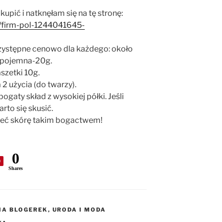
upić i natknęłam się na tę stronę:
l/firm-pol-1244041645-
rzystępne cenowo dla każdego: około
ść pojemna-20g.
szetki 10g.
2 użycia (do twarzy).
gaty skład z wysokiej półki. Jeśli
rto się skusić.
rzeć skórę takim bogactwem!
0
0
Shares
IA BLOGEREK
,
URODA I MODA