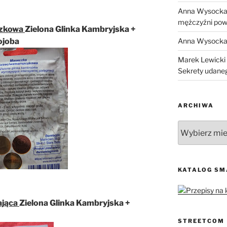
Anna Wysock
mężczyźni pow
czkowa
Zielona Glinka Kambryjska +
Anna Wysock
jojoba
Marek Lewicki
Sekrety udane
ARCHIWA
Archiwa
KATALOG S
!
ająca
Zielona Glinka Kambryjska +
STREETCOM