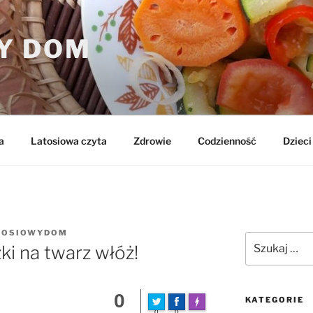
Y DOM
a
Latosiowa czyta
Zdrowie
Codzienność
Dzieci 
TOSIOWYDOM
Szukaj:
i na twarz włóż!
0
KATEGORIE
FLARE
Made with
0
0