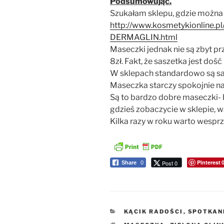
Podsumowując.
Szukałam sklepu, gdzie można k
http://www.kosmetykionline.p
DERMAGLIN.html
Maseczki jednak nie są zbyt p
8zł. Fakt, że saszetka jest do
W sklepach standardowo są sa
Maseczka starczy spokojnie na 
Są to bardzo dobre maseczki- bo
gdzieś zobaczycie w sklepie, wa
Kilka razy w roku warto wesp
Pinterest
Post 0
Share
0
KATEGORIE
KĄCIK RADOŚCI
,
SPOTKAN