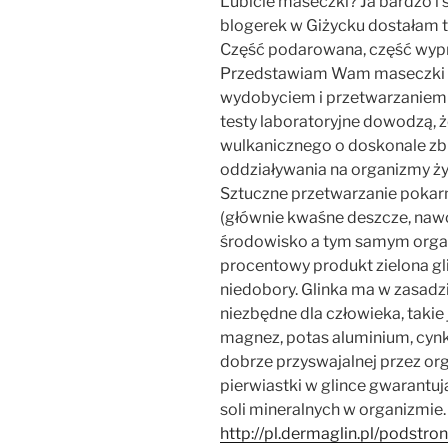
Lubicie maseczki? Ja bardzo i 
blogerek w Giżycku dostałam t
Część podarowana, część wy
Przedstawiam Wam maseczki
wydobyciem i przetwarzanie
testy laboratoryjne dowodzą, ż
wulkanicznego o doskonale z
oddziaływania na organizmy ży
Sztuczne przetwarzanie pokar
(głównie kwaśne deszcze, nawo
środowisko a tym samym orga
procentowy produkt zielona gl
niedobory. Glinka ma w zasadz
niezbędne dla człowieka, takie j
magnez, potas aluminium, cynk,
dobrze przyswajalnej przez o
pierwiastki w glince gwarantuj
soli mineralnych w organizmie.
http://pl.dermaglin.pl/podst