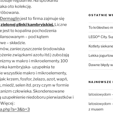
stosuje regularnie. Na spotkaniu
aka oto kolekcję.
próbowana.
OSTATNIE W
Dermaglin
jest to firma zajmuje się
m
zielonej glinki kambryjskiej.
Liczne
To królestwo mn
e jest to kopalina pochodzenia
bilansowanym – pod kątem
LEGO® City. S
we – składzie.
Kotlety siekane
mów, zanieczyszczenie środowiska
żenie związkami azotu itd.) zubożają
Lekka jogurto
nizmy w makro i mikroelementy. 100
Dawne błędy w 
inka kambryjska- uzupełnia te
ie wszystkie makro i mikroelementy,
ak: krzem, fosfor, żelazo, azot, wapń,
NAJNOWSZE
 miedź, selen itd. przy czym w formie
rganizm człowieka. Skondensowane
latosiowydom
ą uzupełnienie niedoboru pierwiastków i
 Więcej :
latosiowydom
z musem
rona.php?a=3&b=3