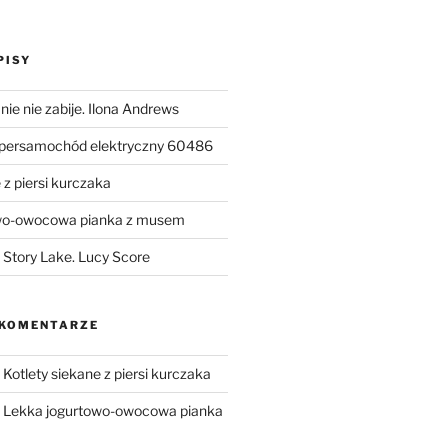
PISY
ie nie zabije. Ilona Andrews
upersamochód elektryczny 60486
 z piersi kurczaka
wo-owocowa pianka z musem
Story Lake. Lucy Score
 KOMENTARZE
-
Kotlety siekane z piersi kurczaka
-
Lekka jogurtowo-owocowa pianka