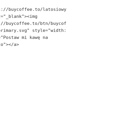
s://buycoffee.to/latosiowy
="_blank"><img 
://buycoffee.to/btn/buycof
rimary.svg" style="width: 
"Postaw mi kawę na 
to"></a>