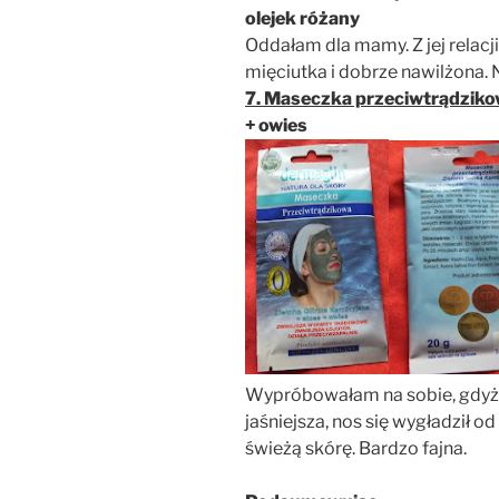
olejek różany
Oddałam dla mamy. Z jej relacji
mięciutka i dobrze nawilżona. 
7. Maseczka przeciwtrądzik
+ owies
Wypróbowałam na sobie, gdyż 
jaśniejsza, nos się wygładził 
świeżą skórę. Bardzo fajna.