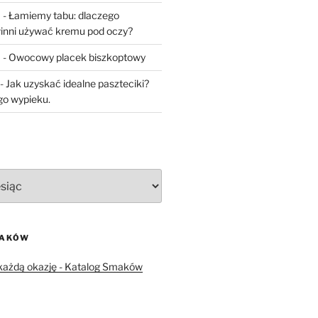
a
-
Łamiemy tabu: dlaczego
inni używać kremu pod oczy?
a
-
Owocowy placek biszkoptowy
-
Jak uzyskać idealne paszteciki?
go wypieku.
MAKÓW