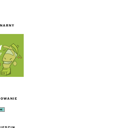
INARNY
TOWANIE
IEDZIN