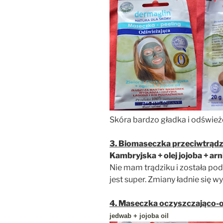
Skóra bardzo gładka i odśwież
3. Biomaseczka przeciwtrąd
Kambryjska + olej jojoba + ar
Nie mam trądziku i została po
jest super. Zmiany ładnie się w
4. Maseczka oczyszczająco-
jedwab + jojoba oil