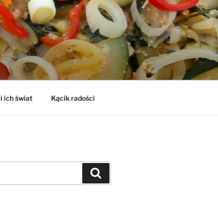
i ich świat
Kącik radości
Szukaj