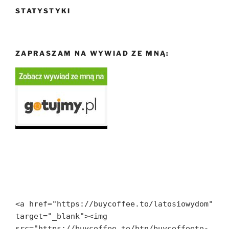
STATYSTYKI
ZAPRASZAM NA WYWIAD ZE MNĄ:
<a href="https://buycoffee.to/latosiowydom" 
target="_blank"><img 
src="https://buycoffee.to/btn/buycoffeeto-