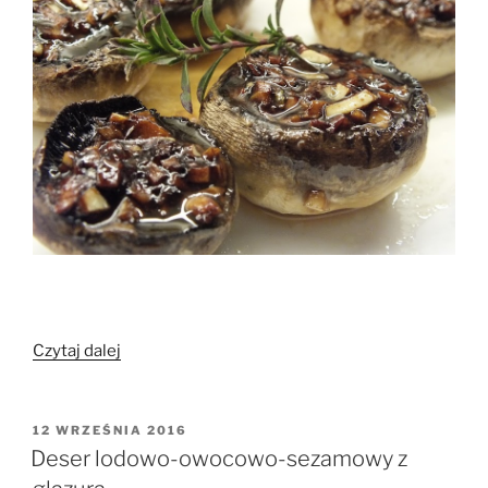
„Pieczarki
Czytaj dalej
duszone
z
czosnkiem”
OPUBLIKOWANE
12 WRZEŚNIA 2016
W
Deser lodowo-owocowo-sezamowy z