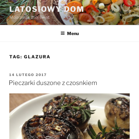
Przejdź
LATOSIOWY DOM
do
Moja pasja, mój świat.
treści
Menu
TAG:
GLAZURA
OPUBLIKOWANE
14 LUTEGO 2017
W
Pieczarki duszone z czosnkiem