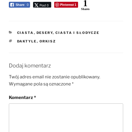
1
Pinterest
Post 0
Share
0
1
Shares
KATEGORIE
CIASTA
,
DESERY, CIASTA I SŁODYCZE
TAGI
DAKTYLE
,
ORKISZ
Dodaj komentarz
Twój adres email nie zostanie opublikowany.
Wymagane pola są oznaczone
*
Komentarz
*