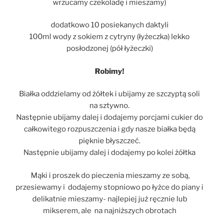
wrzucamy czekoladę i mieszamy)
dodatkowo 10 posiekanych daktyli
100ml wody z sokiem z cytryny (łyżeczka) lekko
posłodzonej (pół łyżeczki)
Robimy!
Białka oddzielamy od żółtek i ubijamy ze szczyptą soli
na sztywno.
Następnie ubijamy dalej i dodajemy porcjami cukier do
całkowitego rozpuszczenia i gdy nasze białka będą
pięknie błyszczeć.
Następnie ubijamy dalej i dodajemy po kolei żółtka
Mąki i proszek do pieczenia mieszamy ze sobą,
przesiewamy i dodajemy stopniowo po łyżce do piany i
delikatnie mieszamy- najlepiej już ręcznie lub
mikserem, ale na najniższych obrotach