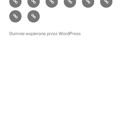
mnie
czyta
Dzieci
Kącik
i
radości
ich
Dumnie wspierane przez WordPress
świat