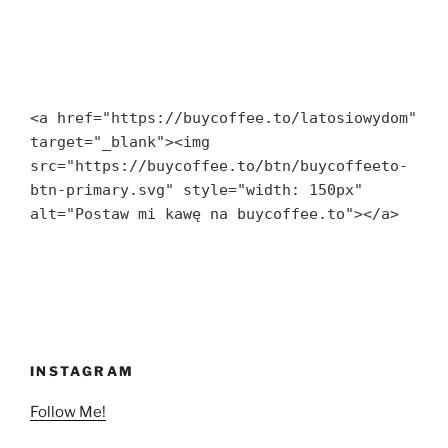
<a href="https://buycoffee.to/latosiowydom" 
target="_blank"><img 
src="https://buycoffee.to/btn/buycoffeeto-
btn-primary.svg" style="width: 150px" 
alt="Postaw mi kawę na buycoffee.to"></a>
INSTAGRAM
Follow Me!