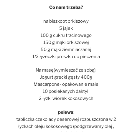
Co nam trzeba?
na biszkopt orkiszowy
5 jajek
100 g cukru trzcinowego
150 g mąki orkiszowej
50 g mąki ziemniaczanej
1/2 łyżeczki proszku do pieczenia
Na masę(wymieszać ze sobą):
Jogurt grecki gęsty 400g
Mascarpone- opakowanie małe
10 posiekanych daktyli
2 łyżki wiórek kokosowych
polewa
:
tabliczka czekolady deserowej rozpuszczona w 2
łyżkach oleju kokosowego (podgrzewamy olej ,