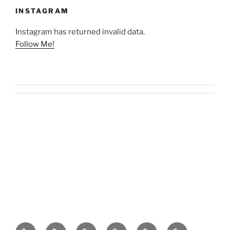
INSTAGRAM
Instagram has returned invalid data.
Follow Me!
O
Kontakt
Kulinaria
Latosiowa
Zdrowie
Codzienność