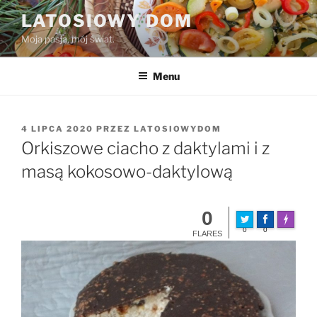
Przejdź
LATOSIOWY DOM
do
Moja pasja, mój świat.
treści
Menu
OPUBLIKOWANE
4 LIPCA 2020
PRZEZ
LATOSIOWYDOM
W
Orkiszowe ciacho z daktylami i z
masą kokosowo-daktylową
0
Made wit
0
0
FLARES