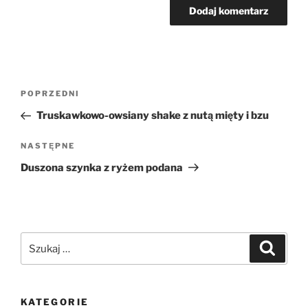
Nawigacja
Poprzedni
POPRZEDNI
wpisu
wpis
Truskawkowo-owsiany shake z nutą mięty i bzu
Następny
NASTĘPNE
wpis
Duszona szynka z ryżem podana
Szukaj:
Szukaj
KATEGORIE