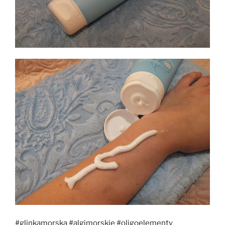
#glinkamorska
#algimorskie
#oligoelementy