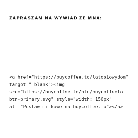
ZAPRASZAM NA WYWIAD ZE MNĄ:
<a href="https://buycoffee.to/latosiowydom" 
target="_blank"><img 
src="https://buycoffee.to/btn/buycoffeeto-
btn-primary.svg" style="width: 150px" 
alt="Postaw mi kawę na buycoffee.to"></a>