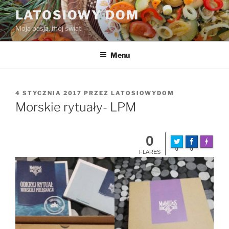
Przejdź
LATOSIOWY DOM
do
Moja pasja, mój świat.
treści
Menu
OPUBLIKOWANE
4 STYCZNIA 2017
PRZEZ
LATOSIOWYDOM
W
Morskie rytuały- LPM
0
Made wit
0
0
FLARES