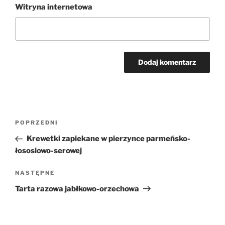
Witryna internetowa
Nawigacja
Poprzedni
POPRZEDNI
wpisu
wpis
Krewetki zapiekane w pierzynce parmeńsko-
łososiowo-serowej
Następny
NASTĘPNE
wpis
Tarta razowa jabłkowo-orzechowa