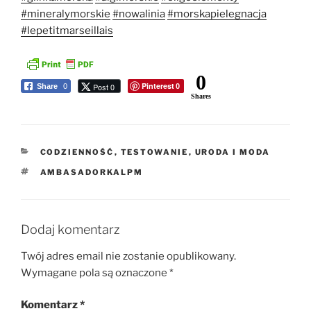
#mineralymorskie
#nowalinia
#morskapielegnacja
#lepetitmarseillais
0
Pinterest
Post 0
Share
0
0
Shares
KATEGORIE
CODZIENNOŚĆ
,
TESTOWANIE
,
URODA I MODA
TAGI
AMBASADORKALPM
Dodaj komentarz
Twój adres email nie zostanie opublikowany.
Wymagane pola są oznaczone
*
Komentarz
*