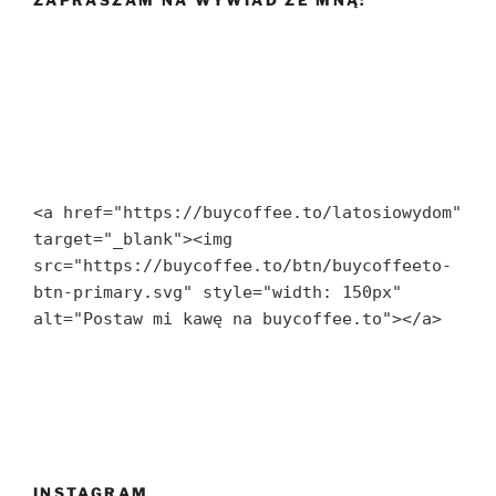
<a href="https://buycoffee.to/latosiowydom" 
target="_blank"><img 
src="https://buycoffee.to/btn/buycoffeeto-
btn-primary.svg" style="width: 150px" 
alt="Postaw mi kawę na buycoffee.to"></a>
INSTAGRAM