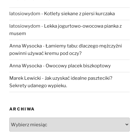
latosiowydom
-
Kotlety siekane z piersi kurczaka
latosiowydom
-
Lekka jogurtowo-owocowa pianka z
musem
Anna Wysocka
-
Łamiemy tabu: dlaczego mężczyźni
powinni używać kremu pod oczy?
Anna Wysocka
-
Owocowy placek biszkoptowy
Marek Lewicki
-
Jak uzyskać idealne paszteciki?
Sekrety udanego wypieku.
ARCHIWA
Archiwa