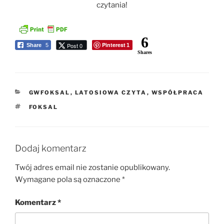
czytania!
6
Pinterest
Post 0
Share
5
1
Shares
KATEGORIE
GWFOKSAL
,
LATOSIOWA CZYTA
,
WSPÓŁPRACA
TAGI
FOKSAL
Dodaj komentarz
Twój adres email nie zostanie opublikowany.
Wymagane pola są oznaczone
*
Komentarz
*