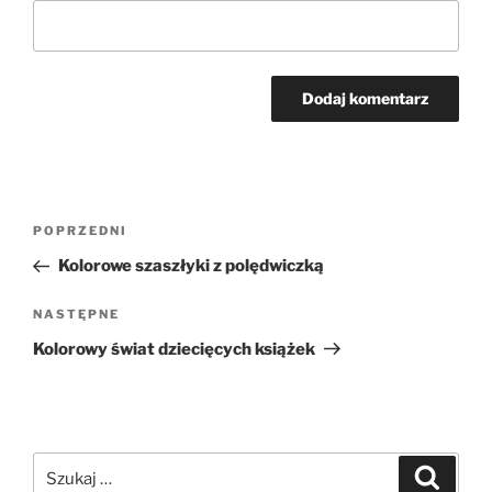
Nawigacja
Poprzedni
POPRZEDNI
wpisu
wpis
Kolorowe szaszłyki z polędwiczką
Następny
NASTĘPNE
wpis
Kolorowy świat dziecięcych książek
Szukaj:
Szukaj