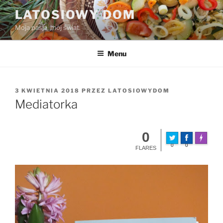
Przejdź
LATOSIOWY DOM
do
Moja pasja, mój świat.
treści
Menu
OPUBLIKOWANE
3 KWIETNIA 2018
PRZEZ
LATOSIOWYDOM
W
Mediatorka
0
Made wit
0
0
FLARES