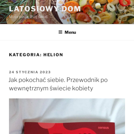
Przejdź
LATOSIOWY DOM
do
Moja pasja, mój świat.
treści
Menu
KATEGORIA:
HELION
OPUBLIKOWANE
24 STYCZNIA 2023
W
Jak pokochać siebie. Przewodnik po
wewnętrznym świecie kobiety