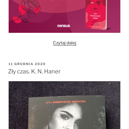
„Jak
Czytaj dalej
pokochać
siebie.
Przewodnik
OPUBLIKOWANE
11 GRUDNIA 2020
W
po
Zły czas. K. N. Haner
wewnętrznym
świecie
kobiety”