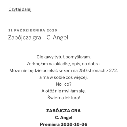
„Dieta
Czytaj dalej
kolagenowa
czyli
kilka
OPUBLIKOWANE
11 PAŹDZIERNIKA 2020
W
słów
Zabójcza gra – C. Angel
o
zdrowiu”
Ciekawy tytuł, pomyślałam.
Zerknęłam na okładkę, opis, no dobra!
Może nie będzie ociekać sexem na 250 stronach z 272,
a ma w sobie coś więcej.
No i co?
A otóż nie myliłam się.
Świetna lektura!
ZABÓJCZA GRA
C. Angel
Premiera 2020-10-06