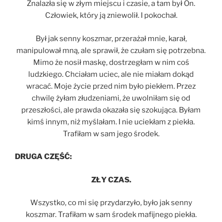
Znalazła się w złym miejscu i czasie, a tam był On.
Człowiek, który ją zniewolił. I pokochał.
Był jak senny koszmar, przerażał mnie, karał,
manipulował mną, ale sprawił, że czułam się potrzebna.
Mimo że nosił maskę, dostrzegłam w nim coś
ludzkiego. Chciałam uciec, ale nie miałam dokąd
wracać. Moje życie przed nim było piekłem. Przez
chwilę żyłam złudzeniami, że uwolniłam się od
przeszłości, ale prawda okazała się szokująca. Byłam
kimś innym, niż myślałam. I nie uciekłam z piekła.
Trafiłam w sam jego środek.
DRUGA CZĘŚĆ:
ZŁY CZAS.
Wszystko, co mi się przydarzyło, było jak senny
koszmar. Trafiłam w sam środek mafijnego piekła.