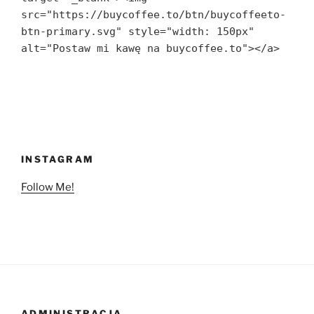
src="https://buycoffee.to/btn/buycoffeeto-
btn-primary.svg" style="width: 150px" 
alt="Postaw mi kawę na buycoffee.to"></a>
INSTAGRAM
Follow Me!
ADMINISTRACJA