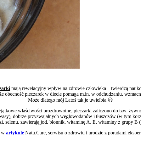
zarki
mają rewelacyjny wpływ na zdrowie człowieka – twierdzą nauk
, że obecność pieczarek w diecie pomaga m.in. w odchudzaniu, wzmacn
Może dlatego mój Latoś tak je uwielbia 😉
ątkowe właściwości prozdrowotne, pieczarki zaliczono do tzw. żywno
wasy), dobrze przyswajalnych węglowodanów i tłuszczów (w tym kor
zi, selenu, zawierają jod, błonnik, witaminę A, E, witaminy z grupy B
e w
artykule
Natu.Care, serwisu o zdrowiu i urodzie z poradami eksper