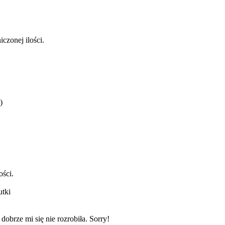
czonej ilości.
)
ści.
utki
dobrze mi się nie rozrobiła. Sorry!