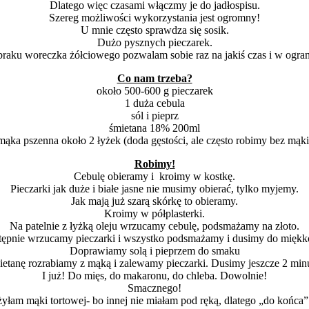
Dlatego więc czasami włączmy je do jadłospisu.
Szereg możliwości wykorzystania jest ogromny!
U mnie często sprawdza się sosik.
Dużo pysznych pieczarek.
raku woreczka żółciowego pozwalam sobie raz na jakiś czas i w ograni
Co nam trzeba?
około 500-600 g pieczarek
1 duża cebula
sól i pieprz
śmietana 18% 200ml
mąka pszenna około 2 łyżek (doda gęstości, ale często robimy bez mąki
Robimy!
Cebulę obieramy i kroimy w kostkę.
Pieczarki jak duże i białe jasne nie musimy obierać, tylko myjemy.
Jak mają już szarą skórkę to obieramy.
Kroimy w półplasterki.
Na patelnie z łyżką oleju wrzucamy cebulę, podsmażamy na złoto.
tępnie wrzucamy pieczarki i wszystko podsmażamy i dusimy do miękko
Doprawiamy solą i pieprzem do smaku
etanę rozrabiamy z mąką i zalewamy pieczarki. Dusimy jeszcze 2 min
I już! Do mięs, do makaronu, do chleba. Dowolnie!
Smacznego!
żyłam mąki tortowej- bo innej nie miałam pod ręką, dlatego „do końca” 