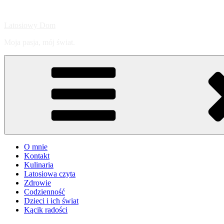
Przejdź
do
Latosiowy Dom
treści
Moja pasja, mój świat.
O mnie
Kontakt
Kulinaria
Latosiowa czyta
Zdrowie
Codzienność
Dzieci i ich świat
Kącik radości