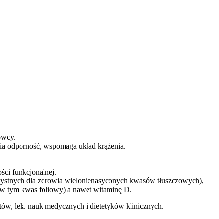
owcy.
ia odporność, wspomaga układ krążenia.
ści funkcjonalnej.
zystnych dla zdrowia wielonienasyconych kwasów tłuszczowych),
 (w tym kwas foliowy) a nawet witaminę D.
tów, lek. nauk medycznych i dietetyków klinicznych.