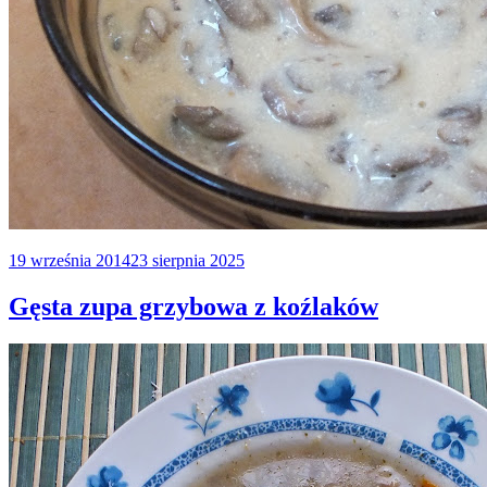
Opublikowane
19 września 2014
23 sierpnia 2025
w
Gęsta zupa grzybowa z koźlaków