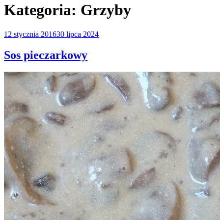
Kategoria:
Grzyby
Opublikowane
12 stycznia 2016
30 lipca 2024
w
Sos pieczarkowy