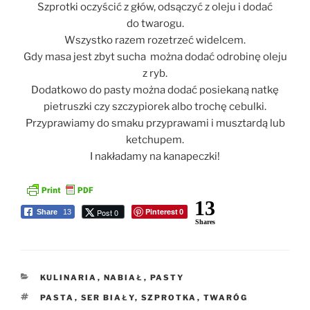
Szprotki oczyścić z głów, odsączyć z oleju i dodać
do twarogu.
Wszystko razem rozetrzeć widelcem.
Gdy masa jest zbyt sucha można dodać odrobinę oleju
z ryb.
Dodatkowo do pasty można dodać posiekaną natkę
pietruszki czy szczypiorek albo trochę cebulki.
Przyprawiamy do smaku przyprawami i musztardą lub
ketchupem.
I nakładamy na kanapeczki!
13
Pinterest
Post 0
Share
13
0
Shares
KATEGORIE
KULINARIA
,
NABIAŁ
,
PASTY
TAGI
PASTA
,
SER BIAŁY
,
SZPROTKA
,
TWARÓG