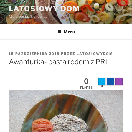
Przejdź
LATOSIOWY DOM
do
Moja pasja, mój świat.
treści
Menu
OPUBLIKOWANE
15 PAŹDZIERNIKA 2018
PRZEZ
LATOSIOWYDOM
W
Awanturka- pasta rodem z PRL
0
Made wit
0
0
FLARES