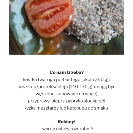
Co nam trzeba?
kostka twarogu półtłustego (około 250 g) i
puszka szprotek w oleju (140-170 g). (mogą być
wędzone, kupowane na wagę)
przyprawy: pieprz, papryka słodka, sól
łyżka musztardy lub ketchupu do smaku
Robimy!
Twaróg należy rozdrobnić.