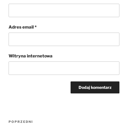
Adres email
*
Witryna internetowa
Nawigacja
Poprzedni
POPRZEDNI
wpisu