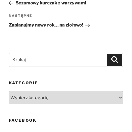
wpis
Sezamowy kurczak z warzywami
Następny
NASTĘPNE
wpis
Zaplanujmy nowy rok… na ziołowo!
Szukaj:
Szukaj
KATEGORIE
Kategorie
FACEBOOK