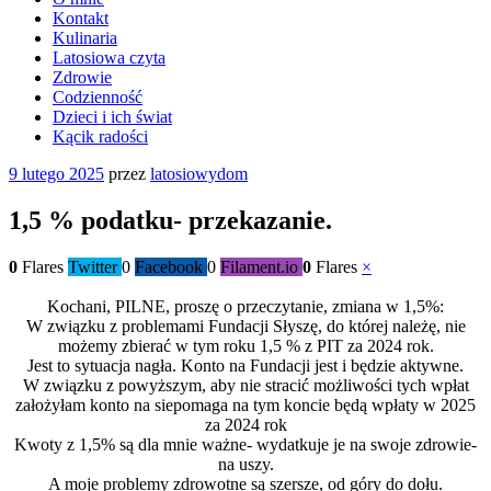
Kontakt
Kulinaria
Latosiowa czyta
Zdrowie
Codzienność
Dzieci i ich świat
Kącik radości
Opublikowane
9 lutego 2025
przez
latosiowydom
w
1,5 % podatku- przekazanie.
0
Flares
Twitter
0
Facebook
0
Filament.io
0
Flares
×
Kochani, PILNE, proszę o przeczytanie, zmiana w 1,5%:
W związku z problemami Fundacji Słyszę, do której należę, nie
możemy zbierać w tym roku 1,5 % z PIT za 2024 rok.
Jest to sytuacja nagła. Konto na Fundacji jest i będzie aktywne.
W związku z powyższym, aby nie stracić możliwości tych wpłat
założyłam konto na siepomaga na tym koncie będą wpłaty w 2025
za 2024 rok
Kwoty z 1,5% są dla mnie ważne- wydatkuje je na swoje zdrowie-
na uszy.
A moje problemy zdrowotne są szersze, od góry do dołu.