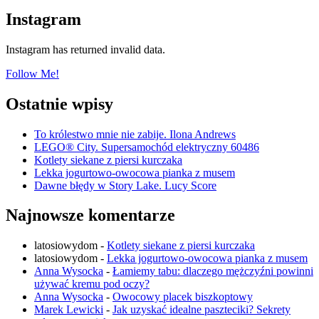
Instagram
Instagram has returned invalid data.
Follow Me!
Ostatnie wpisy
To królestwo mnie nie zabije. Ilona Andrews
LEGO® City. Supersamochód elektryczny 60486
Kotlety siekane z piersi kurczaka
Lekka jogurtowo-owocowa pianka z musem
Dawne błędy w Story Lake. Lucy Score
Najnowsze komentarze
latosiowydom
-
Kotlety siekane z piersi kurczaka
latosiowydom
-
Lekka jogurtowo-owocowa pianka z musem
Anna Wysocka
-
Łamiemy tabu: dlaczego mężczyźni powinni
używać kremu pod oczy?
Anna Wysocka
-
Owocowy placek biszkoptowy
Marek Lewicki
-
Jak uzyskać idealne paszteciki? Sekrety