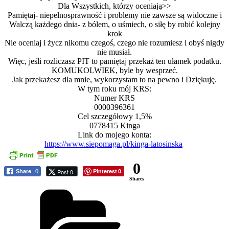
Dla Wszystkich, którzy oceniają>>
Pamiętaj- niepełnosprawność i problemy nie zawsze są widoczne i
Walczą każdego dnia- z bólem, o uśmiech, o siłę by robić kolejny
krok
Nie oceniaj i życz nikomu czegoś, czego nie rozumiesz i obyś nigdy
nie musiał.
Więc, jeśli rozliczasz PIT to pamiętaj przekaż ten ułamek podatku.
KOMUKOLWIEK, byle by wesprzeć.
Jak przekażesz dla mnie, wykorzystam to na pewno i Dziękuję.
W tym roku mój KRS:
Numer KRS
0000396361
Cel szczegółowy 1,5%
0778415 Kinga
Link do mojego konta:
https://www.siepomaga.pl/kinga-latosinska
0
Pinterest
Post 0
Share
0
0
Shares
Kategorie