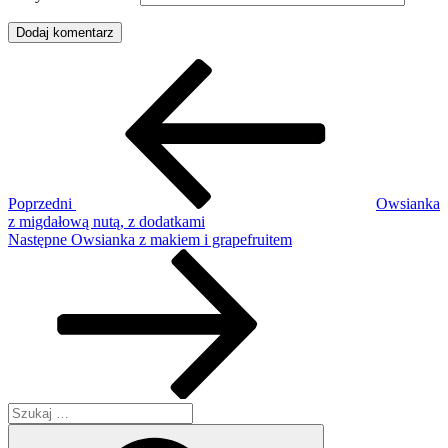
Nawigacja
Poprzedni
wpis
wpisu
Poprzedni
Owsianka
z migdałową nutą, z dodatkami
Następny
Następne
Owsianka z makiem i grapefruitem
wpis
Szukaj:
Szukaj