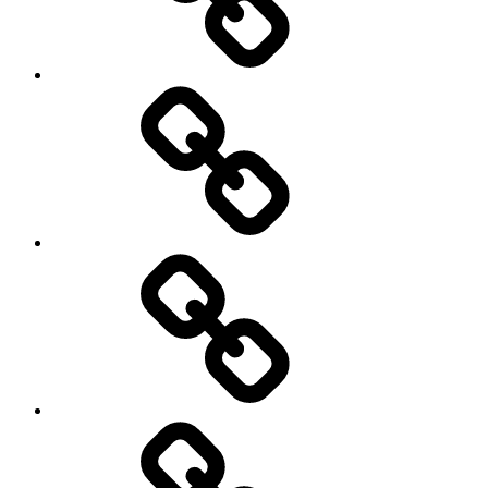
Kulinaria
Latosiowa
czyta
Zdrowie