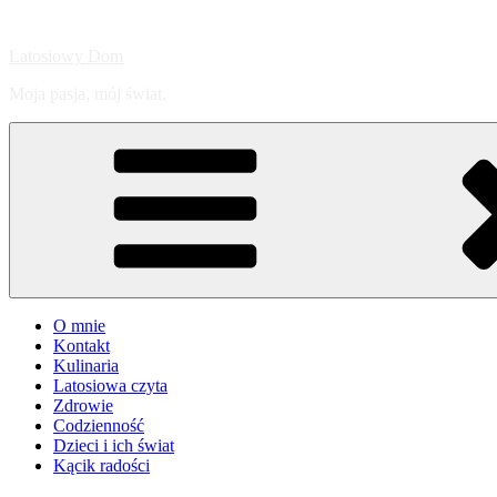
Przejdź
do
Latosiowy Dom
treści
Moja pasja, mój świat.
O mnie
Kontakt
Kulinaria
Latosiowa czyta
Zdrowie
Codzienność
Dzieci i ich świat
Kącik radości