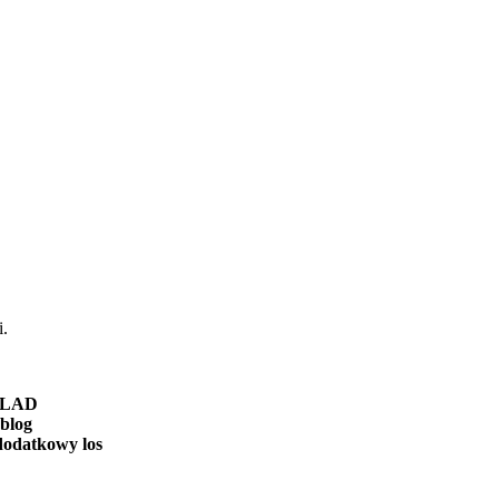
i.
ŚLAD
,blog
dodatkowy los