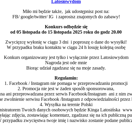
Latosiowydom
Miło mi będzie także, jak udostępnisz post na:
FB/ google/twitter/ IG i zaprosisz znajomych do zabawy!
Konkurs odbędzie się
od 05 listopada do 15 listopada 2025 roku do godz 20.00
Zwycięzcę wyłonię w ciągu 3 dni i poproszę o dane do wysyłki!
W przypadku braku kontaktu w ciągu 24 h losuję kolejną osobę
Konkurs organizowany jest tylko i wyłącznie przez Latosiowydom
Nagroda jest ode mnie
Biorąc udział zgadzasz się na moje zasady.
Regulamin:
1. Facebook / Instagram nie pomaga w przeprowadzaniu promocji
2. Promocja nie jest w żaden sposób sponsorowana,
ana ani przeprowadzana przez serwis Facebook/Instagram ani z nim zw
e zwolnienie serwisu Facebook /Instagram z odpowiedzialności przez
4. Wysyłka na terenie Polski
stratorem Twoich danych osobowych będzie Kinga Latosińska www
yłając zdjęcia, zostawiając komentarz, zgadzasz się na ich publiczną pu
W przypadku zwycięstwa twoje imię i nazwisko zostanie podane publicz