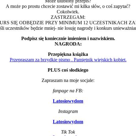
Może ulubiony przepis?
A może po prostu chcecie zostawić mi kilka słów, o coś zapytać?
Cokolwiek.
ZASTRZEGAM:
RS SIĘ ODBĘDZIE PRZY MINIMUM 12 UCZESTNIKACH Z
śli uczestników będzie mniej- nie losuję nagrody i konkurs unieważni
Podpisz się koniecznie imieniem i nazwiskiem.
NAGRODA:
Przepiękna książka
Przepraszam za brzydkie pismo . Pamiętnik wiejskich kobiet.
PLUS coś słodkiego
Zapraszam na moje socjale:
fanpage na FB:
Latosiowydom
Instagram
Latosiowydom
Tik Tok