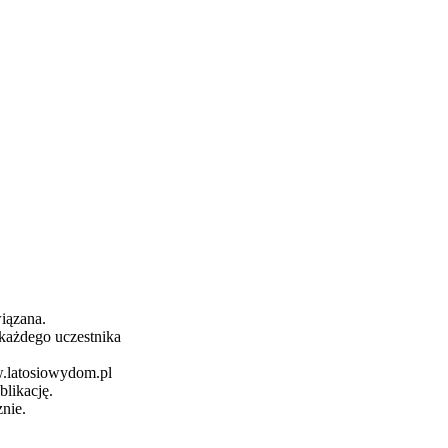
iązana.
 każdego uczestnika
.latosiowydom.pl
blikację.
nie.