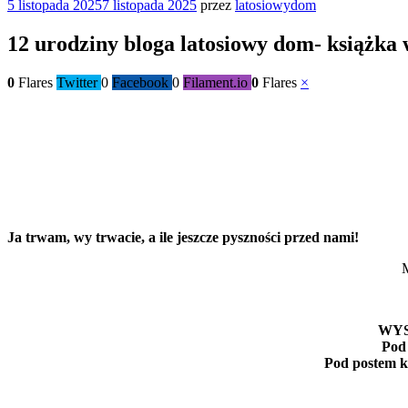
Opublikowane
5 listopada 2025
7 listopada 2025
przez
latosiowydom
w
12 urodziny bloga latosiowy dom- książka 
0
Flares
Twitter
0
Facebook
0
Filament.io
0
Flares
×
Ja trwam, wy trwacie, a ile jeszcze pyszności przed nami!
M
WYS
Pod 
Pod postem k