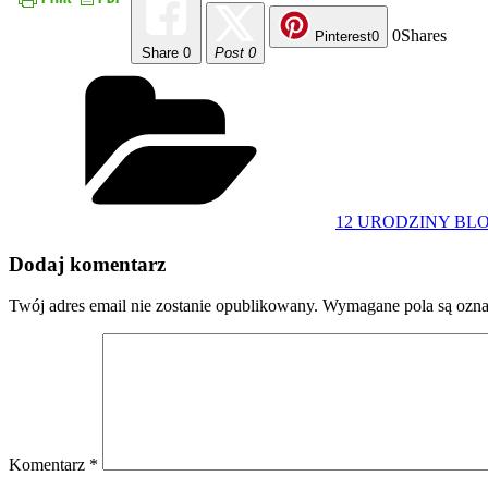
0
Shares
Pinterest
0
Share
0
Post 0
Kategorie
12 URODZINY BL
Dodaj komentarz
Twój adres email nie zostanie opublikowany.
Wymagane pola są ozn
Komentarz
*