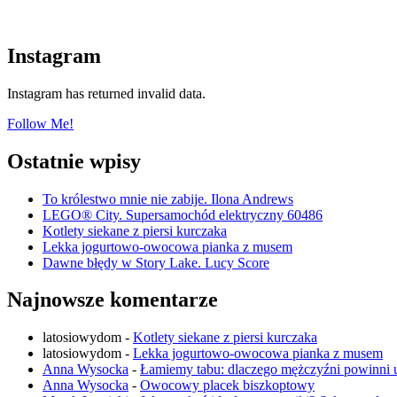
Instagram
Instagram has returned invalid data.
Follow Me!
Ostatnie wpisy
To królestwo mnie nie zabije. Ilona Andrews
LEGO® City. Supersamochód elektryczny 60486
Kotlety siekane z piersi kurczaka
Lekka jogurtowo-owocowa pianka z musem
Dawne błędy w Story Lake. Lucy Score
Najnowsze komentarze
latosiowydom
-
Kotlety siekane z piersi kurczaka
latosiowydom
-
Lekka jogurtowo-owocowa pianka z musem
Anna Wysocka
-
Łamiemy tabu: dlaczego mężczyźni powinni
Anna Wysocka
-
Owocowy placek biszkoptowy