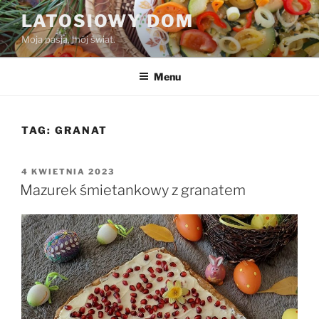
Przejdź
LATOSIOWY DOM
do
Moja pasja, mój świat.
treści
Menu
TAG:
GRANAT
OPUBLIKOWANE
4 KWIETNIA 2023
W
Mazurek śmietankowy z granatem