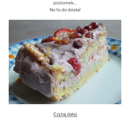
poziomek…
No to do dzieła!
„Wybuchowe
Czytaj dalej
ciasto
wiśniowo-