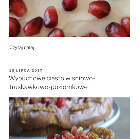
„Mazurek
Czytaj dalej
śmietankowy
z
granatem”
OPUBLIKOWANE
10 LIPCA 2017
W
Wybuchowe ciasto wiśniowo-
truskawkowo-poziomkowe