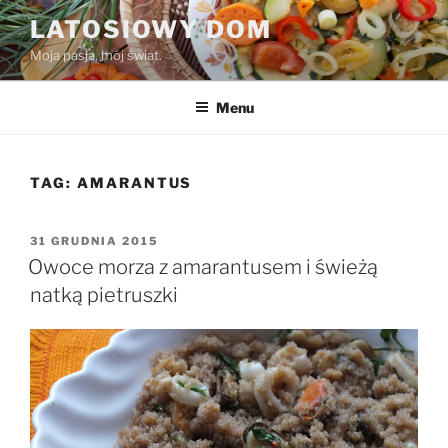
Przejdź
LATOSIOWY DOM
do
Moja pasja, mój świat.
treści
Menu
TAG:
AMARANTUS
OPUBLIKOWANE
31 GRUDNIA 2015
W
Owoce morza z amarantusem i świeżą
natką pietruszki