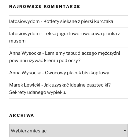
NAJNOWSZE KOMENTARZE
latosiowydom
-
Kotlety siekane z piersi kurczaka
latosiowydom
-
Lekka jogurtowo-owocowa pianka z
musem
Anna Wysocka
-
Łamiemy tabu: dlaczego mężczyźni
powinni używać kremu pod oczy?
Anna Wysocka
-
Owocowy placek biszkoptowy
Marek Lewicki
-
Jak uzyskać idealne paszteciki?
Sekrety udanego wypieku.
ARCHIWA
Archiwa