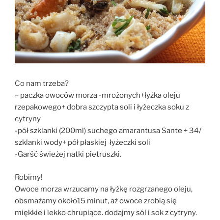
Co nam trzeba?
– paczka owoców morza -mrożonych+łyżka oleju
rzepakowego+ dobra szczypta soli i łyżeczka soku z
cytryny
-pół szklanki (200ml) suchego amarantusa Sante + 34/
szklanki wody+ pół płaskiej łyżeczki soli
-Garść świeżej natki pietruszki.
Robimy!
Owoce morza wrzucamy na łyżkę rozgrzanego oleju,
obsmażamy około15 minut, aż owoce zrobią się
miękkie i lekko chrupiące. dodajmy sól i sok z cytryny.