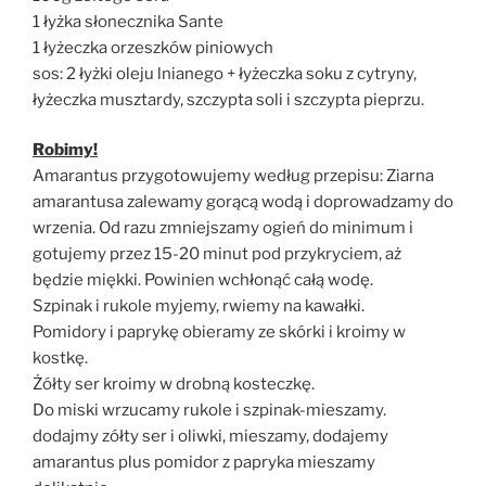
1 łyżka słonecznika Sante
1 łyżeczka orzeszków piniowych
sos: 2 łyżki oleju lnianego + łyżeczka soku z cytryny,
łyżeczka musztardy, szczypta soli i szczypta pieprzu.
Robimy!
Amarantus przygotowujemy według przepisu: Ziarna
amarantusa zalewamy gorącą wodą i doprowadzamy do
wrzenia. Od razu zmniejszamy ogień do minimum i
gotujemy przez 15-20 minut pod przykryciem, aż
będzie miękki. Powinien wchłonąć całą wodę.
Szpinak i rukole myjemy, rwiemy na kawałki.
Pomidory i paprykę obieramy ze skórki i kroimy w
kostkę.
Żółty ser kroimy w drobną kosteczkę.
Do miski wrzucamy rukole i szpinak-mieszamy.
dodajmy zółty ser i oliwki, mieszamy, dodajemy
amarantus plus pomidor z papryka mieszamy