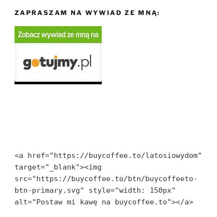
ZAPRASZAM NA WYWIAD ZE MNĄ:
<a href="https://buycoffee.to/latosiowydom" 
target="_blank"><img 
src="https://buycoffee.to/btn/buycoffeeto-
btn-primary.svg" style="width: 150px" 
alt="Postaw mi kawę na buycoffee.to"></a>