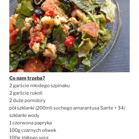
Co nam trzeba?
2 garście młodego szpinaku
2 garście rukoli
2 duże pomidory
pół szklanki (200ml) suchego amarantusa Sante + 34/
szklanki wody
1 czerwona papryka
100g czarnych oliwek
100g żółtego sera