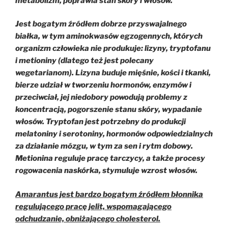
metabolizm, poprawia stan skóry i włosów.
Jest bogatym źródłem dobrze przyswajalnego
białka, w tym aminokwasów egzogennych, których
organizm człowieka nie produkuje: lizyny, tryptofanu
i metioniny (dlatego też jest polecany
wegetarianom). Lizyna buduje mięśnie, kości i tkanki,
bierze udział w tworzeniu hormonów, enzymów i
przeciwciał, jej niedobory powodują problemy z
koncentracją, pogorszenie stanu skóry, wypadanie
włosów. Tryptofan jest potrzebny do produkcji
melatoniny i serotoniny, hormonów odpowiedzialnych
za działanie mózgu, w tym za sen i rytm dobowy.
Metionina reguluje pracę tarczycy, a także procesy
rogowacenia naskórka, stymuluje wzrost włosów.
Amarantus jest bardzo bogatym źródłem błonnika
regulującego pracę jelit, wspomagającego
odchudzanie, obniżającego cholesterol.