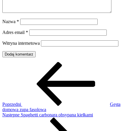
Nazwa
*
Adres email
*
Witryna internetowa
Nawigacja
Poprzedni
wpis
wpisu
Poprzedni
Gęsta
domowa zupa fasolowa
Następny
Następne
Spaghetti carbonara obsypana kiełkami
wpis