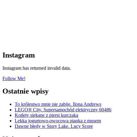
Instagram
Instagram has returned invalid data.
Follow Me!
Ostatnie wpisy
To królestwo mnie nie zabije. Ilona Andrews
LEGO® City. Supersamochód elektryczny 60486
Kotlety siekane z piersi kurczaka
Lekka jogurtowo-owocowa pianka z musem
Dawne błędy w Story Lake. Lucy Score