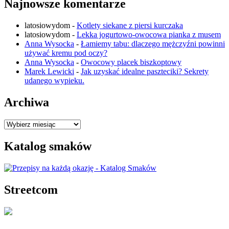
Najnowsze komentarze
latosiowydom
-
Kotlety siekane z piersi kurczaka
latosiowydom
-
Lekka jogurtowo-owocowa pianka z musem
Anna Wysocka
-
Łamiemy tabu: dlaczego mężczyźni powinni
używać kremu pod oczy?
Anna Wysocka
-
Owocowy placek biszkoptowy
Marek Lewicki
-
Jak uzyskać idealne paszteciki? Sekrety
udanego wypieku.
Archiwa
Archiwa
Katalog smaków
Streetcom