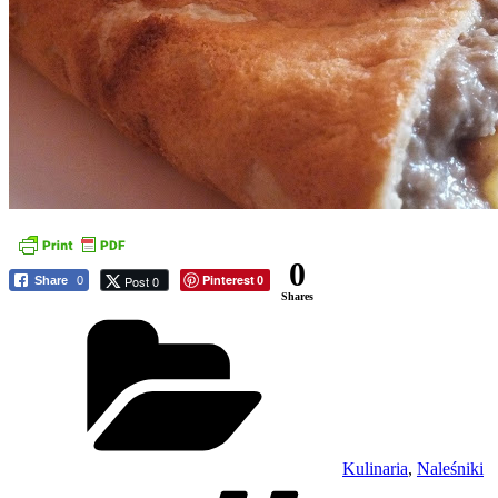
0
Pinterest
Post 0
Share
0
0
Shares
Kategorie
Kulinaria
,
Naleśniki
Tagi