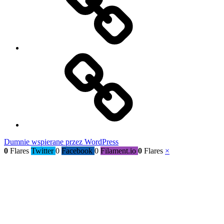
świat
Kącik
radości
Dumnie wspierane przez WordPress
0
Flares
Twitter
0
Facebook
0
Filament.io
0
Flares
×