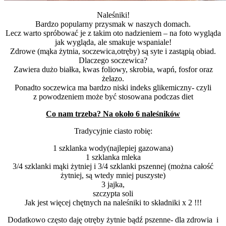
Naleśniki!
Bardzo popularny przysmak w naszych domach.
Lecz warto spróbować je z takim oto nadzieniem – na foto wygląda
jak wygląda, ale smakuje wspaniale!
Zdrowe (mąka żytnia, soczewica,otręby) są syte i zastąpią obiad.
Dlaczego soczewica?
Zawiera dużo białka, kwas foliowy, skrobia, wapń, fosfor oraz
żelazo.
Ponadto soczewica ma bardzo niski indeks glikemiczny- czyli
z powodzeniem może być stosowana podczas diet
Co nam trzeba? Na około 6 naleśników
Tradycyjnie ciasto robię:
1 szklanka wody(najlepiej gazowana)
1 szklanka mleka
3/4 szklanki mąki żytniej i 3/4 szklanki pszennej (można całość
żytniej, są wtedy mniej puszyste)
3 jajka,
szczypta soli
Jak jest więcej chętnych na naleśniki to składniki x 2 !!!
Dodatkowo często daję otręby żytnie bądź pszenne- dla zdrowia i