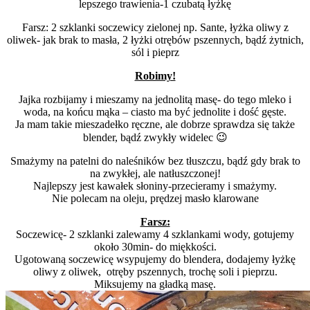
lepszego trawienia-1 czubatą łyżkę
Farsz: 2 szklanki soczewicy zielonej np. Sante, łyżka oliwy z
oliwek- jak brak to masła, 2 łyżki otrębów pszennych, bądź żytnich,
sól i pieprz
Robimy!
Jajka rozbijamy i mieszamy na jednolitą masę- do tego mleko i
woda, na końcu mąka – ciasto ma być jednolite i dość gęste.
Ja mam takie mieszadełko ręczne, ale dobrze sprawdza się także
blender, bądź zwykły widelec 😉
Smażymy na patelni do naleśników bez tłuszczu, bądź gdy brak to
na zwykłej, ale natłuszczonej!
Najlepszy jest kawałek słoniny-przecieramy i smażymy.
Nie polecam na oleju, prędzej masło klarowane
Farsz:
Soczewicę- 2 szklanki zalewamy 4 szklankami wody, gotujemy
około 30min- do miękkości.
Ugotowaną soczewicę wsypujemy do blendera, dodajemy łyżkę
oliwy z oliwek, otręby pszennych, trochę soli i pieprzu.
Miksujemy na gładką masę.