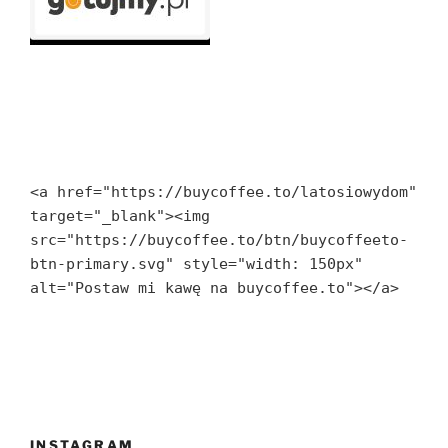
<a href="https://buycoffee.to/latosiowydom" 
target="_blank"><img 
src="https://buycoffee.to/btn/buycoffeeto-
btn-primary.svg" style="width: 150px" 
alt="Postaw mi kawę na buycoffee.to"></a>
INSTAGRAM