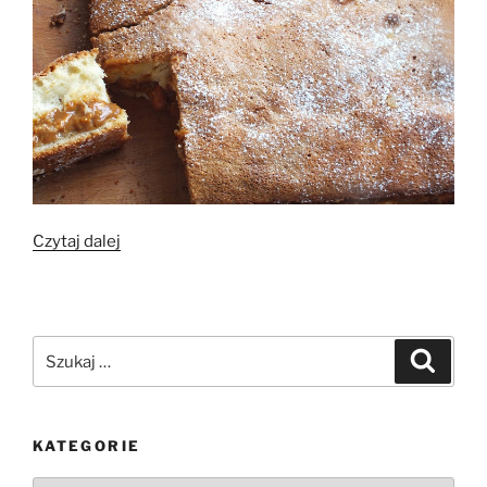
„Śmietankowe,
Czytaj dalej
przekładane
snickersową
masą”
Szukaj:
Szukaj
KATEGORIE