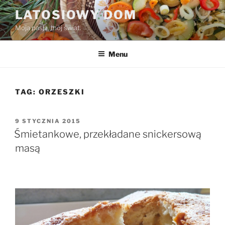
Przejdź
LATOSIOWY DOM
do
Moja pasja, mój świat.
treści
Menu
TAG:
ORZESZKI
OPUBLIKOWANE
9 STYCZNIA 2015
W
Śmietankowe, przekładane snickersową
masą