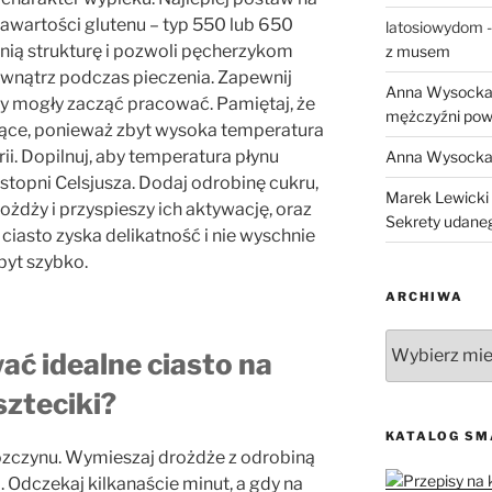
awartości glutenu – typ 550 lub 650
latosiowydom
ią strukturę i pozwoli pęcherzykom
z musem
wnątrz podczas pieczenia. Zapewnij
Anna Wysock
y mogły zacząć pracować. Pamiętaj, że
mężczyźni pow
ące, ponieważ zbyt wysoka temperatura
rii. Dopilnuj, aby temperatura płynu
Anna Wysock
stopni Celsjusza. Dodaj odrobinę cukru,
Marek Lewicki
ożdży i przyspieszy ich aktywację, oraz
Sekrety udane
 ciasto zyska delikatność i nie wyschnie
byt szybko.
ARCHIWA
Archiwa
ać idealne ciasto na
szteciki?
KATALOG S
rozczynu. Wymieszaj drożdże z odrobiną
. Odczekaj kilkanaście minut, a gdy na