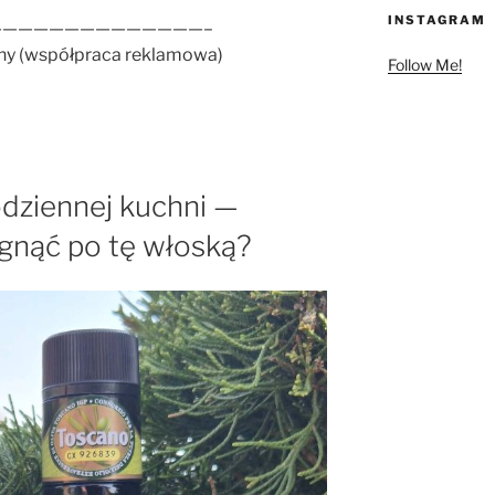
INSTAGRAM
—————————————–
ny (współpraca reklamowa)
Follow Me!
odziennej kuchni —
gnąć po tę włoską?