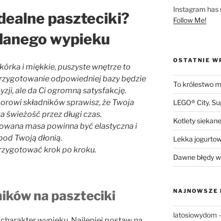
Instagram has r
dealne paszteciki?
Follow Me!
danego wypieku
OSTATNIE W
skórka i miękkie, puszyste wnętrze to
rzygotowanie odpowiedniej bazy będzie
To królestwo mn
zji, ale da Ci ogromną satysfakcję.
rowi składników sprawisz, że Twoja
LEGO® City. S
 świeżość przez długi czas.
Kotlety siekane
towana masa powinna być elastyczna i
pod Twoją dłonią.
Lekka jogurto
przygotować krok po kroku.
Dawne błędy w 
NAJNOWSZE
ików na paszteciki
latosiowydom
charakter wypieku. Najlepiej postaw na