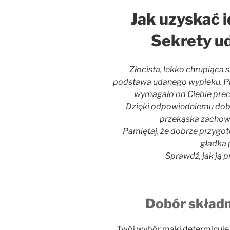
Jak uzyskać i
Sekrety u
Złocista, lekko chrupiąca 
podstawa udanego wypieku. P
wymagało od Ciebie precy
Dzięki odpowiedniemu dobo
przekąska zachowa
Pamiętaj, że dobrze przygo
gładka 
Sprawdź, jak ją 
Dobór składn
Twój wybór mąki determinuje 