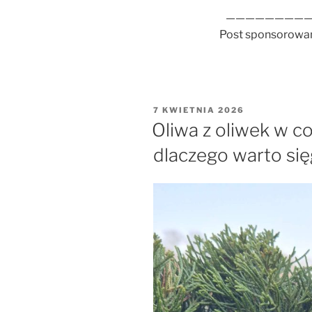
—————————
Post sponsorowa
OPUBLIKOWANE
7 KWIETNIA 2026
W
Oliwa z oliwek w c
dlaczego warto się