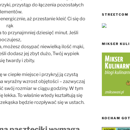
zyki, przystąp do łączenia pozostałych
lementów.
STREETCOM
energicznie, aż przestanie kleić Ci się do
rąk
 to przynajmniej dziesięć minut. Jeśli
poczujesz,
MIKSER KUL
, możesz dosypać niewielką ilość mąki,
eśli dodasz jej zbyt dużo, Twój wypiek
się twardy i zbity.
w ciepłe miejsce i przykryj ją czystą
a wyraźny wzrost objętości – zazwyczaj
ć swój rozmiar w ciągu godziny. W tym
ię lekka. To właśnie wtedy kształtują się
rzekąska będzie rozpływać się w ustach.
KOCHAM GO
 na paszteciki wymaga