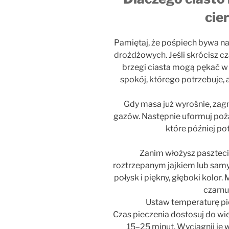
cie
Pamiętaj, że pośpiech bywa 
drożdżowych. Jeśli skrócisz cza
brzegi ciasta mogą pękać w 
spokój, którego potrzebuje, 
Gdy masa już wyrośnie, zagn
gazów. Następnie uformuj pożąd
które później po
Zanim włożysz pasztecik
roztrzepanym jajkiem lub sam
połysk i piękny, głęboki kolor
czarnu
Ustaw temperaturę pie
Czas pieczenia dostosuj do wie
15–25 minut. Wyciągnij je