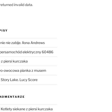
eturned invalid data.
PISY
ie nie zabije. Ilona Andrews
upersamochód elektryczny 60486
 z piersi kurczaka
wo-owocowa pianka z musem
Story Lake. Lucy Score
 KOMENTARZE
-
Kotlety siekane z piersi kurczaka