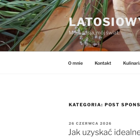
Przejdź
do
LATOSIOW
treści
Moja pasja, mój świat.
O mnie
Kontakt
Kulinari
KATEGORIA:
POST SPON
OPUBLIKOWANE
26 CZERWCA 2026
W
Jak uzyskać idealn