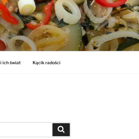
i ich świat
Kącik radości
Szukaj