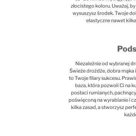
złocistego koloru. Uważaj, by
wysuszysz środek. Twoje do
elastyczne nawet kilka
Pod
Niezależnie od wybranej dr
Świeże drożdże, dobra mąka i
to Twoje filary sukcesu. Praw
baza, która pozwoli Ci na k
postaci rumianych, pachnąc
poświęconą na wyrabianie i cz
kilka zasad, a stworzysz per
każd