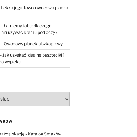
-
Lekka jogurtowo-owocowa pianka
a
-
Łamiemy tabu: dlaczego
inni używać kremu pod oczy?
a
-
Owocowy placek biszkoptowy
-
Jak uzyskać idealne paszteciki?
go wypieku.
MAKÓW