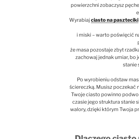
powierzchni zobaczysz pęcher
e
Wyrabiaj
ciasto na paszteciki
i miski – warto poświęcić na
że masa pozostaje zbyt rzadka
zachowaj jednak umiar, bo j
stanie 
Po wyrobieniu odstaw masę 
ściereczką. Musisz poczekać n
Twoje ciasto powinno podwoi
czasie jego struktura stanie s
walory, dzięki którym Twoja p
Dlaczego ciasto