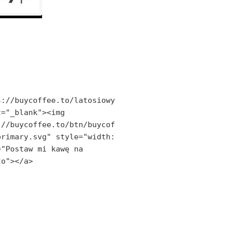
s://buycoffee.to/latosiowy
="_blank"><img 
://buycoffee.to/btn/buycof
rimary.svg" style="width: 
"Postaw mi kawę na 
to"></a>