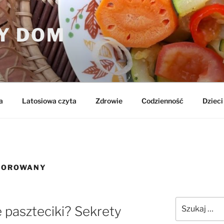
Y DOM
a
Latosiowa czyta
Zdrowie
Codzienność
Dzieci 
SOROWANY
Szukaj:
e paszteciki? Sekrety