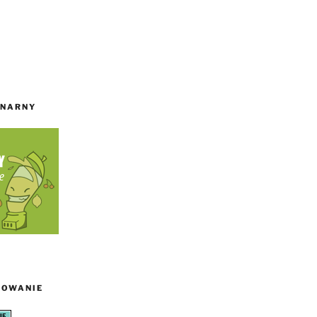
INARNY
TOWANIE