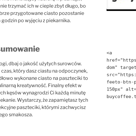
 nie trzymać ich w cieple zbyt długo, bo
brze przygotowane ciasto pozostanie
 godzin po wyjęciu z piekarnika.
sumowanie
<a 
href="http
ogi, dbaj o jakość użytych surowców.
dom" target
 czas, który dasz ciastu na odpoczynek,
src="https
idłowo wykonane ciasto na paszteciki to
feeto-btn-p
ulinarną kreatywność. Finalny efekt w
150px" alt=
ych kęsów wynagrodzi Ci każdą minutę
buycoffee.
ekanie. Wystarczy, że zapamiętasz tych
fekcyjne paszteciki, którymi zachwycisz
ego smakosza.