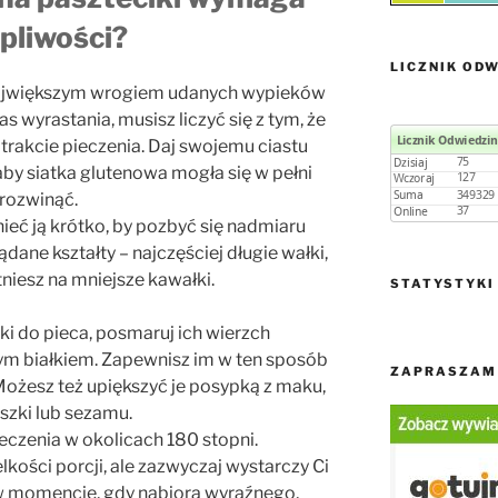
rpliwości?
LICZNIK ODW
największym wrogiem udanych wypieków
s wyrastania, musisz liczyć się z tym, że
trakcie pieczenia. Daj swojemu ciastu
aby siatka glutenowa mogła się w pełni
rozwinąć.
ieć ją krótko, by pozbyć się nadmiaru
ane kształty – najczęściej długie wałki,
tniesz na mniejsze kawałki.
STATYSTYKI
i do pieca, posmaruj ich wierzch
ym białkiem. Zapewnisz im w ten sposób
ZAPRASZAM 
. Możesz też upiększyć je posypką z maku,
szki lub sezamu.
czenia w okolicach 180 stopni.
lkości porcji, ale zazwyczaj wystarczy Ci
 w momencie, gdy nabiorą wyraźnego,