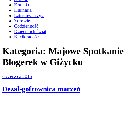
Kontakt
Kulinaria
Latosiowa czyta
Zdrowie
Codzienność
Dzieci i ich świat
Kącik radości
Kategoria:
Majowe Spotkanie
Blogerek w Giżycku
Opublikowane
6 czerwca 2015
w
Dezal-gofrownica marzeń