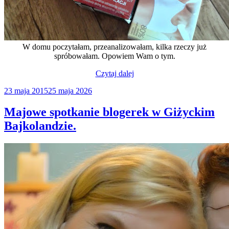
W domu poczytałam, przeanalizowałam, kilka rzeczy już
spróbowałam. Opowiem Wam o tym.
„Majowe
Czytaj dalej
nowości
Opublikowane
23 maja 2015
25 maja 2026
od
w
Eveline”
Majowe spotkanie blogerek w Giżyckim
Bajkolandzie.