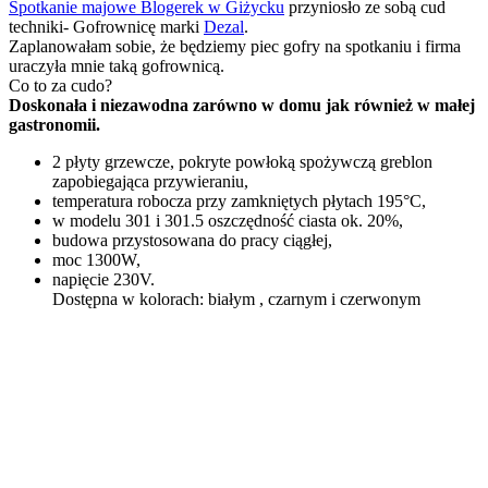
Spotkanie majowe Blogerek w Giżycku
przyniosło ze sobą cud
techniki- Gofrownicę marki
Dezal
.
Zaplanowałam sobie, że będziemy piec gofry na spotkaniu i firma
uraczyła mnie taką gofrownicą.
Co to za cudo?
Doskonała i niezawodna zarówno w domu jak również w małej
gastronomii.
2 płyty grzewcze, pokryte powłoką spożywczą greblon
zapobiegająca przywieraniu,
temperatura robocza przy zamkniętych płytach 195°C,
w modelu 301 i 301.5 oszczędność ciasta ok. 20%,
budowa przystosowana do pracy ciągłej,
moc 1300W,
napięcie 230V.
Dostępna w kolorach: białym , czarnym i czerwonym