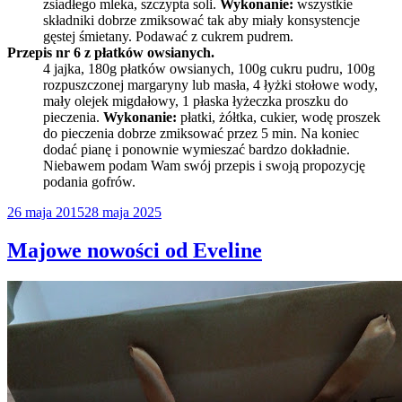
zsiadłego mleka, szczypta soli.
Wykonanie:
wszystkie
składniki dobrze zmiksować tak aby miały konsystencje
gęstej śmietany. Podawać z cukrem pudrem.
Przepis nr 6 z płatków owsianych.
4 jajka, 180g płatków owsianych, 100g cukru pudru, 100g
rozpuszczonej margaryny lub masła, 4 łyżki stołowe wody,
mały olejek migdałowy, 1 płaska łyżeczka proszku do
pieczenia.
Wykonanie:
płatki, żółtka, cukier, wodę proszek
do pieczenia dobrze zmiksować przez 5 min. Na koniec
dodać pianę i ponownie wymieszać bardzo dokładnie.
Niebawem podam Wam swój przepis i swoją propozycję
podania gofrów.
Opublikowane
26 maja 2015
28 maja 2025
w
Majowe nowości od Eveline