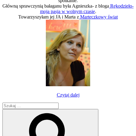
spotkanie.
Główną sprawczynią bałaganu była Agnieszka- z bloga
Rękodzieło-
moja pasja w wolnym czasie
.
Towarzyszyłam jej JA i Marta z
Marteczkowy świat
„Majowe
Czytaj dalej
spotkanie
Szukaj:
blogerek
w
Szukaj
Giżyckim
Bajkolandzie.”