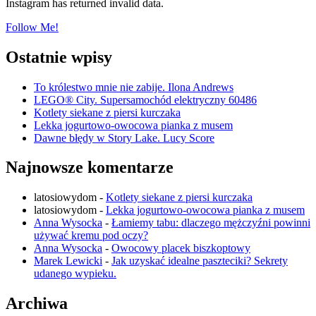
Instagram has returned invalid data.
Follow Me!
Ostatnie wpisy
To królestwo mnie nie zabije. Ilona Andrews
LEGO® City. Supersamochód elektryczny 60486
Kotlety siekane z piersi kurczaka
Lekka jogurtowo-owocowa pianka z musem
Dawne błędy w Story Lake. Lucy Score
Najnowsze komentarze
latosiowydom
-
Kotlety siekane z piersi kurczaka
latosiowydom
-
Lekka jogurtowo-owocowa pianka z musem
Anna Wysocka
-
Łamiemy tabu: dlaczego mężczyźni powinni
używać kremu pod oczy?
Anna Wysocka
-
Owocowy placek biszkoptowy
Marek Lewicki
-
Jak uzyskać idealne paszteciki? Sekrety
udanego wypieku.
Archiwa