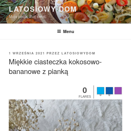
Przejdź
LATOSIOWY DOM
do
Moja pasja, mój świat.
treści
Menu
OPUBLIKOWANE
1 WRZEŚNIA 2021
PRZEZ
LATOSIOWYDOM
W
Miękkie ciasteczka kokosowo-
bananowe z pianką
0
Made wit
0
0
FLARES