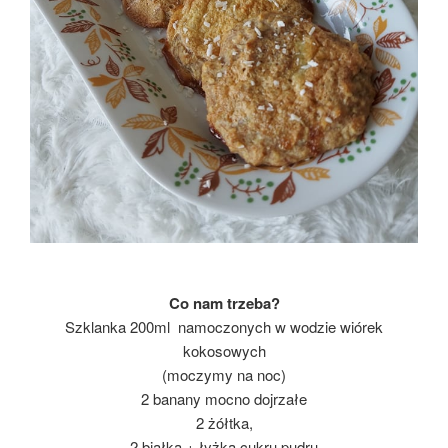
Co nam trzeba?
Szklanka 200ml namoczonych w wodzie wiórek
kokosowych
(moczymy na noc)
2 banany mocno dojrzałe
2 żółtka,
2 białka + łyżka cukru pudru