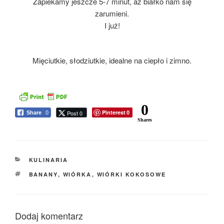
Zapiekamy jeszcze 5-7 minut, aż białko nam się
zarumieni.
I już!
Mięciutkie, słodziutkie, idealne na ciepło i zimno.
0
Pinterest
Post 0
Share
0
0
Shares
KATEGORIE
KULINARIA
TAGI
BANANY
,
WIÓRKA
,
WIÓRKI KOKOSOWE
Dodaj komentarz