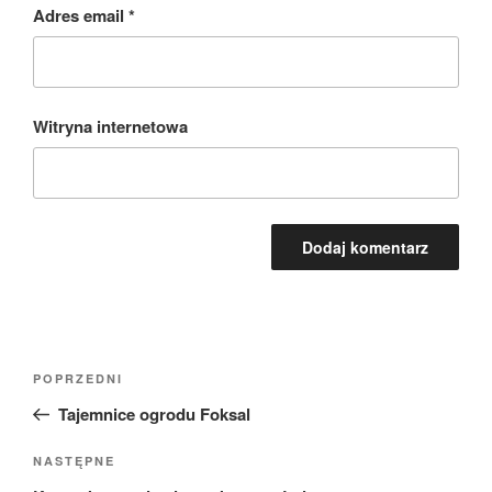
Adres email
*
Witryna internetowa
Nawigacja
Poprzedni
POPRZEDNI
wpisu
wpis
Tajemnice ogrodu Foksal
Następny
NASTĘPNE
wpis