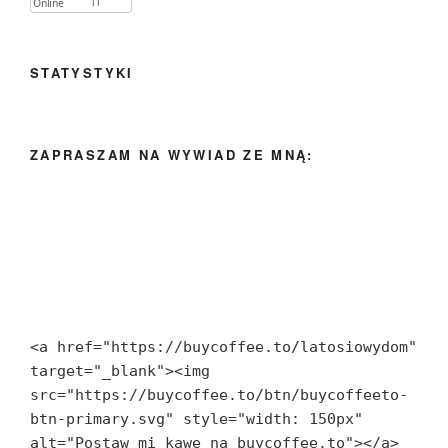
STATYSTYKI
ZAPRASZAM NA WYWIAD ZE MNĄ:
<a href="https://buycoffee.to/latosiowydom" 
target="_blank"><img 
src="https://buycoffee.to/btn/buycoffeeto-
btn-primary.svg" style="width: 150px" 
alt="Postaw mi kawę na buycoffee.to"></a>