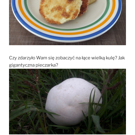
Czy zdarzyło Wam się zobaczyć na łące wielką kulę? Jak
gigantyczna pieczarka?