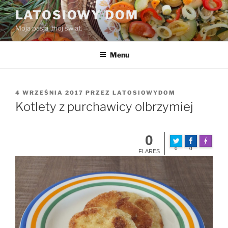
Przejdź
LATOSIOWY DOM
do
Moja pasja, mój świat.
treści
Menu
OPUBLIKOWANE
4 WRZEŚNIA 2017
PRZEZ
LATOSIOWYDOM
W
Kotlety z purchawicy olbrzymiej
0
Made wit
0
0
FLARES