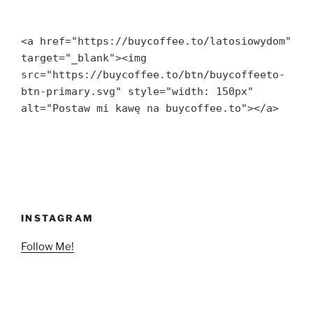
<a href="https://buycoffee.to/latosiowydom" 
target="_blank"><img 
src="https://buycoffee.to/btn/buycoffeeto-
btn-primary.svg" style="width: 150px" 
alt="Postaw mi kawę na buycoffee.to"></a>
INSTAGRAM
Follow Me!