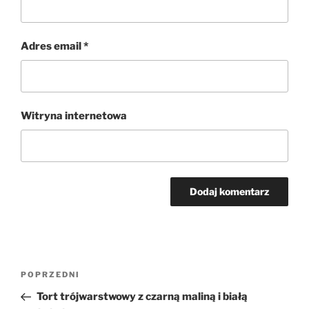
Adres email
*
Witryna internetowa
Nawigacja
Poprzedni
POPRZEDNI
wpisu
wpis
Tort trójwarstwowy z czarną maliną i białą