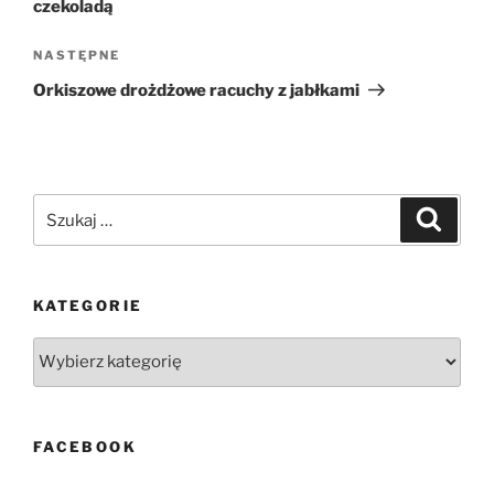
czekoladą
Następny
NASTĘPNE
wpis
Orkiszowe drożdżowe racuchy z jabłkami
Szukaj:
Szukaj
KATEGORIE
Kategorie
FACEBOOK