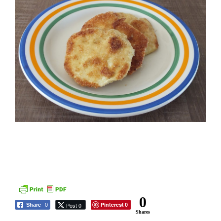
0
Pinterest
Post 0
Share
0
0
Shares