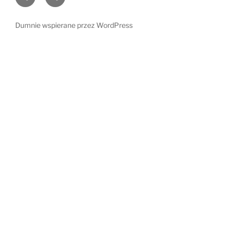
i
radości
ich
Dumnie wspierane przez WordPress
świat